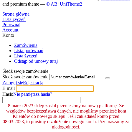
and premium theme —
© AB: UniTheme2
Strona główna
Lista życzeń
Porównaj
Account
Konto
Zamówienia
Lista porównań
Lista życzeń
Odstąp od umowy tutaj
Śledź swoje zamówienie
Śledź swoje zamówienie
Zaloguj się
Rejestracja
E-mail
Hasło
Nie pamiętasz hasła?
8.marca.2023 sklep został przeniesiony na nową platformę. Ze
względów bezpieczeństwa danych, nie mogliśmy przenieść kont
Klientów do nowego sklepu. Jeśli zakładałeś konto przed
08.03.2023, to prosimy o założenie nowego konta. Przepraszamy za
niedogodności.