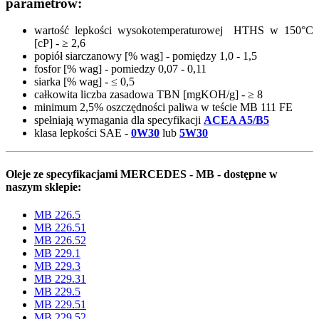
parametrów:
wartość lepkości wysokotemperaturowej HTHS w 150
°
C
[cP] -
≥
2,6
popiół siarczanowy [% wag] - pomiędzy 1,0 - 1,5
fosfor [% wag] - pomiedzy 0,07 - 0,11
siarka [% wag] -
≤
0,5
całkowita liczba zasadowa TBN [mgKOH/g] - ≥ 8
minimum 2,5% oszczędności paliwa w teście MB 111 FE
spełniają wymagania dla specyfikacji
ACEA A5/B5
klasa lepkości SAE -
0W30
lub
5W30
Oleje ze specyfikacjami MERCEDES - MB - dostępne w
naszym sklepie:
MB 226.5
MB 226.51
MB 226.52
MB 229.1
MB 229.3
MB 229.31
MB 229.5
MB 229.51
MB 229.52