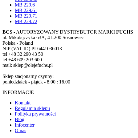
MB 229.6
MB 229.61
MB 229.71
MB 229.72
BCS
- AUTORYZOWANY DYSTRYBUTOR MARKI
FUCHS
ul. Mikołajczyka 63A, 41-200 Sosnowiec
Polska - Poland
NIP (VAT ID) PL6441036013
tel +48 32 290 43 50
tel +48 609 203 600
mail: sklep@olejefuchs.pl
Sklep stacjonarny czynny:
poniedziałek - piątek - 8.00 : 16.00
INFORMACJE
Kontakt
Regulamin sklepu
Polityka prywatności
Blog
Infocenter
O nas