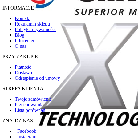
INFORMACJE
Kontakt
Regulamin sklepu
Polityka prywatności
Blog
Infocenter
O nas
PRZY ZAKUPIE
Płatność
Dostawa
Odstąpienie od umowy
STREFA KLIENTA
Twoje zamówienie
Przechowalnia
Lista porównań
ZNAJDŹ NAS
Facebook
Instagram