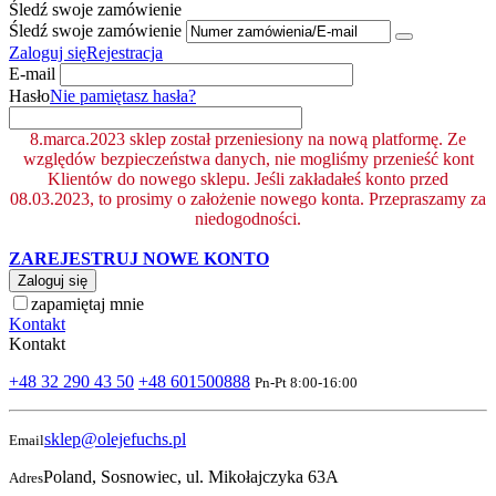
Śledź swoje zamówienie
Śledź swoje zamówienie
Zaloguj się
Rejestracja
E-mail
Hasło
Nie pamiętasz hasła?
8.marca.2023 sklep został przeniesiony na nową platformę. Ze
względów bezpieczeństwa danych, nie mogliśmy przenieść kont
Klientów do nowego sklepu. Jeśli zakładałeś konto przed
08.03.2023, to prosimy o założenie nowego konta. Przepraszamy za
niedogodności.
ZAREJESTRUJ NOWE KONTO
Zaloguj się
zapamiętaj mnie
Kontakt
Kontakt
+48 32 290 43 50
+48 601500888
Pn-Pt 8:00-16:00
sklep@olejefuchs.pl
Email
Poland, Sosnowiec, ul. Mikołajczyka 63A
Adres