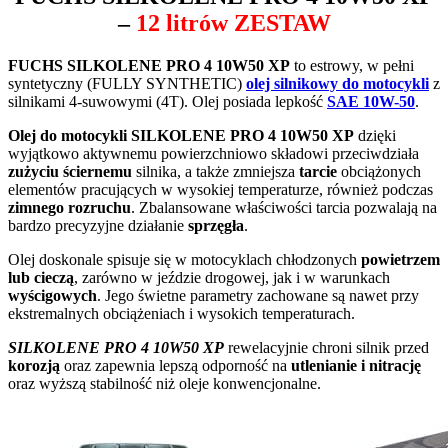
–
12 litrów ZESTAW
FUCHS SILKOLENE PRO 4 10W50 XP
to estrowy, w pełni
syntetyczny (FULLY SYNTHETIC)
olej silnikowy do motocykli
z
silnikami 4-suwowymi (4T). Olej posiada lepkość
SAE 10W-50
.
Olej do motocykli SILKOLENE PRO 4 10W50 XP
dzięki
wyjątkowo aktywnemu powierzchniowo składowi przeciwdziała
zużyciu ściernemu
silnika, a także zmniejsza
tarcie
obciążonych
elementów pracujących w wysokiej temperaturze, również podczas
zimnego rozruchu
. Zbalansowane właściwości tarcia pozwalają na
bardzo precyzyjne działanie
sprzęgła
.
Olej doskonale spisuje się w motocyklach chłodzonych
powietrzem
lub cieczą
, zarówno w jeździe drogowej, jak i w warunkach
wyścigowych
. Jego świetne parametry zachowane są nawet przy
ekstremalnych obciążeniach i wysokich temperaturach.
SILKOLENE PRO 4 10W50 XP
rewelacyjnie chroni silnik przed
korozją
oraz zapewnia lepszą odporność na
utlenianie i nitrację
oraz wyższą stabilność niż oleje konwencjonalne.