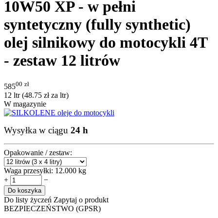
10W50 XP - w pełni
syntetyczny (fully synthetic)
olej silnikowy do motocykli 4T
- zestaw 12 litrów
00
zł
585
12 ltr (
48.75
zł
za ltr)
W magazynie
Wysyłka w ciągu
24 h
Opakowanie / zestaw:
Waga przesyłki:
12.000 kg
+
−
Do koszyka
Do listy życzeń
Zapytaj o produkt
BEZPIECZEŃSTWO (GPSR)