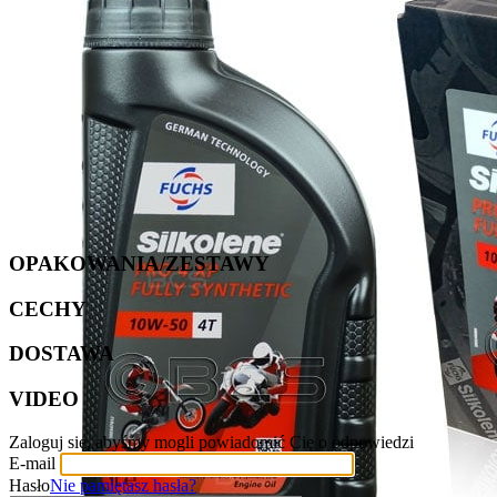
OPAKOWANIA/ZESTAWY
CECHY
DOSTAWA
VIDEO
Zaloguj się, abyśmy mogli powiadomić Cię o odpowiedzi
E-mail
Hasło
Nie pamiętasz hasła?