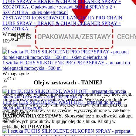
ZESTAW DO KONSERWACJI ŁAŃCUCHA PRO CHAIN
LUBE SPRAY + BRAKE & CHAIN CLEANER SPRAY +
SZCZOTKA
W magazynie
00
zł
109
1 sztuka FUCHS SILKOLENE PRO PREP SPRAY - preparat do
pielęgnacji motocykla - 500 ml
W magazynie
97
zł
55
Olej w zestawach - TANIEJ
Nabywając olej w naszym sklepie, zawsze sprawdź, czy ilość oleju,
którą chcesz kupić, występuje w zestawie. Większość produktów
1 litr FUCHS SILKOLENE WASH-OFF - preparat do mycia
proponujemy wg zasady - im większy zestaw, tym mniejsza cena
motocykli i rowerów
jednostkowa. Zestawy są najczęściej wyszczególnione w zakładce
W magazynie
OPAKOWANIA/ZESTAWY
. Skorzystaj też z mozliwości zakupu
97
zł
62
dodatkowych produktów kupując olej do silnika. Kliknij w
zakładkę
KUP RAZEM.