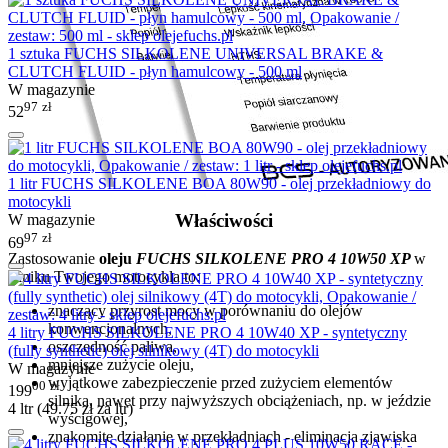
1 sztuka FUCHS SILKOLENE UNIVERSAL BRAKE &
CLUTCH FLUID - płyn hamulcowy - 500 ml
W magazynie
97
zł
52
1 litr FUCHS SILKOLENE BOA 80W90 - olej przekładniowy do
motocykli
Właściwości
W magazynie
97
zł
69
Zastosowanie
oleju
FUCHS SILKOLENE PRO 4 10W50 XP
w
silniku Twojego motocykla to:
znaczący przyrost mocy w porównaniu do olejów
konwencjonalnych,
4 litry FUCHS SILKOLENE PRO 4 10W40 XP - syntetyczny
oszczędność paliwa,
(fully synthetic) olej silnikowy (4T) do motocykli
mniejsze zużycie oleju,
W magazynie
wyjątkowe zabezpieczenie przed zużyciem elementów
00
zł
199
silnika, nawet przy najwyższych obciążeniach, np. w jeździe
4 ltr (
49.75
zł
za ltr)
wyścigowej,
znakomite działanie w przekładniach - eliminacja zjawiska