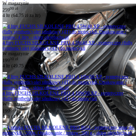
W magazynie
00
zł
259
4 ltr (
64.75
zł
za ltr)
4 litry FUCHS SILKOLENE PRO 4 5W40 XP - syntetyczny (fully
synthetic) olej silnikowy (4T) do motocykli
W magazynie
00
zł
199
4 ltr (
49.75
zł
za ltr)
4 litry FUCHS SILKOLENE PRO 4 10W50 XP - syntetyczny
(fully synthetic) olej silnikowy (4T) do motocykli
W magazynie
00
zł
199
4 ltr (
49.75
zł
za ltr)