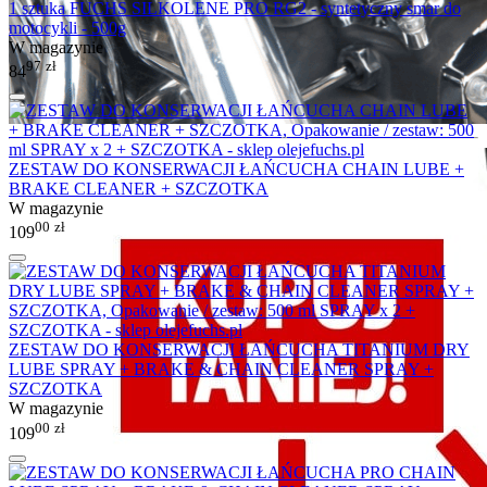
1 sztuka FUCHS SILKOLENE PRO RG2 - syntetyczny smar do
motocykli - 500g
W magazynie
97
zł
84
ZESTAW DO KONSERWACJI ŁAŃCUCHA CHAIN LUBE +
BRAKE CLEANER + SZCZOTKA
W magazynie
00
zł
109
ZESTAW DO KONSERWACJI ŁAŃCUCHA TITANIUM DRY
LUBE SPRAY + BRAKE & CHAIN CLEANER SPRAY +
SZCZOTKA
W magazynie
00
zł
109