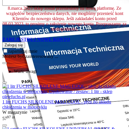
8.marca.2023 sklep został przeniesiony na nową platformę. Ze
względów bezpieczeństwa danych, nie mogliśmy przenieść kont
Klientów do nowego sklepu. Jeśli zakładałeś konto przed
08.03.2023, to prosimy o założenie nowego konta. Przepraszamy za
niedogodności.
ZAREJESTRUJ NOWE KONTO
Zaloguj się
zapamiętaj mnie
Możesz być zainteresowany ...
Warte uwagi
1 litr FUCHS SILKOLENE MAG COOL - płyn do układu
chłodzenia w motocyklu
W magazynie
97
zł
57