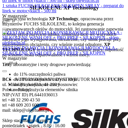
1 sztuka FUCHS SILKOLENE SILKOPEN SPRAY - preparat do
SILKOLENE XP Technology
linek w motocyklach - 500 ml
W magazynie
Innowacyjna technologia
XP Technology
, opracowana przez
97
zł
67
inżynierów FUCHS SILKOLENE, to kolejna generacja
zaawansowanych olejów do motocykli. Jej zastosowanie zapewnia
ochronę przed zużyciem silnika, zmniejsza tacie we wszystkich
miejscach jego występowania, niezależnie, czy silnik pracuje przy
maksymalnym obciążeniu, czy właśnie został odpalony.
XP
ZESTAW DO MYCIA I KONSERAWACJI MOTOCYKLA -
TECHNOLOGY
to również wysoka wydajność pracy, odporność
SILKOLENE WASH OFF + PRO PREP + SILKOPEN
na ścinanie, niska odparowalność i wzrost mocy.
W magazynie
00
zł
Testy laboratoryjne i testy drogowe potwierdzają:
139
do 11% oszczędności paliwa
do 18% zmniejszenie zużycia oleju
BCS
- AUTORYZOWANY DYSTRYBUTOR MARKI
FUCHS
do 3% zwiększenie mocy
ul. Mikołajczyka 63A, 41-200 Sosnowiec
redukcję zużycia elementów silnika
Polska - Poland
NIP (VAT ID) PL6441036013
tel +48 32 290 43 50
tel +48 609 203 600
mail: sklep@olejefuchs.pl
Sklep stacjonarny czynny:
poniedziałek - piątek - 8.00 : 16.00