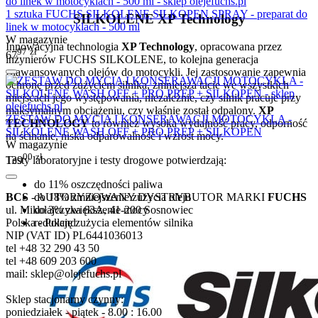
1 sztuka FUCHS SILKOLENE SILKOPEN SPRAY - preparat do
SILKOLENE XP Technology
linek w motocyklach - 500 ml
W magazynie
Innowacyjna technologia
XP Technology
, opracowana przez
97
zł
67
inżynierów FUCHS SILKOLENE, to kolejna generacja
zaawansowanych olejów do motocykli. Jej zastosowanie zapewnia
ochronę przed zużyciem silnika, zmniejsza tacie we wszystkich
miejscach jego występowania, niezależnie, czy silnik pracuje przy
maksymalnym obciążeniu, czy właśnie został odpalony.
XP
ZESTAW DO MYCIA I KONSERAWACJI MOTOCYKLA -
TECHNOLOGY
to również wysoka wydajność pracy, odporność
SILKOLENE WASH OFF + PRO PREP + SILKOPEN
na ścinanie, niska odparowalność i wzrost mocy.
W magazynie
00
zł
Testy laboratoryjne i testy drogowe potwierdzają:
139
do 11% oszczędności paliwa
do 18% zmniejszenie zużycia oleju
BCS
- AUTORYZOWANY DYSTRYBUTOR MARKI
FUCHS
do 3% zwiększenie mocy
ul. Mikołajczyka 63A, 41-200 Sosnowiec
redukcję zużycia elementów silnika
Polska - Poland
NIP (VAT ID) PL6441036013
tel +48 32 290 43 50
tel +48 609 203 600
mail: sklep@olejefuchs.pl
Sklep stacjonarny czynny:
poniedziałek - piątek - 8.00 : 16.00