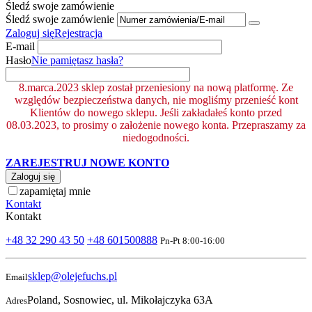
Śledź swoje zamówienie
Śledź swoje zamówienie
Zaloguj się
Rejestracja
E-mail
Hasło
Nie pamiętasz hasła?
8.marca.2023 sklep został przeniesiony na nową platformę. Ze
względów bezpieczeństwa danych, nie mogliśmy przenieść kont
Klientów do nowego sklepu. Jeśli zakładałeś konto przed
08.03.2023, to prosimy o założenie nowego konta. Przepraszamy za
niedogodności.
ZAREJESTRUJ NOWE KONTO
Zaloguj się
zapamiętaj mnie
Kontakt
Kontakt
+48 32 290 43 50
+48 601500888
Pn-Pt 8:00-16:00
sklep@olejefuchs.pl
Email
Poland, Sosnowiec, ul. Mikołajczyka 63A
Adres