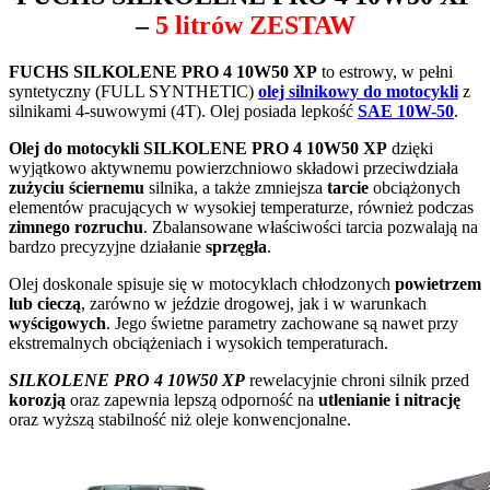
–
5 litrów ZESTAW
FUCHS SILKOLENE PRO 4 10W50 XP
to estrowy, w pełni
syntetyczny (FULL SYNTHETIC)
olej silnikowy do motocykli
z
silnikami 4-suwowymi (4T). Olej posiada lepkość
SAE 10W-50
.
Olej do motocykli SILKOLENE PRO 4 10W50 XP
dzięki
wyjątkowo aktywnemu powierzchniowo składowi przeciwdziała
zużyciu ściernemu
silnika, a także zmniejsza
tarcie
obciążonych
elementów pracujących w wysokiej temperaturze, również podczas
zimnego rozruchu
. Zbalansowane właściwości tarcia pozwalają na
bardzo precyzyjne działanie
sprzęgła
.
Olej doskonale spisuje się w motocyklach chłodzonych
powietrzem
lub cieczą
, zarówno w jeździe drogowej, jak i w warunkach
wyścigowych
. Jego świetne parametry zachowane są nawet przy
ekstremalnych obciążeniach i wysokich temperaturach.
SILKOLENE PRO 4 10W50 XP
rewelacyjnie chroni silnik przed
korozją
oraz zapewnia lepszą odporność na
utlenianie i nitrację
oraz wyższą stabilność niż oleje konwencjonalne.