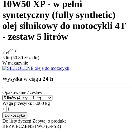
10W50 XP - w pełni
syntetyczny (fully synthetic)
olej silnikowy do motocykli 4T
- zestaw 5 litrów
00
zł
254
5 ltr (
50.80
zł
za ltr)
W magazynie
Wysyłka w ciągu
24 h
Opakowanie / zestaw:
Waga przesyłki:
5.000 kg
+
−
Do koszyka
Do listy życzeń
Zapytaj o produkt
BEZPIECZEŃSTWO (GPSR)