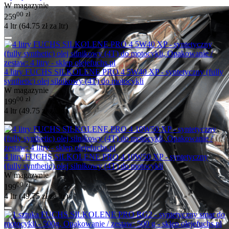
W magazynie
00
zł
259
4 ltr (
64.75
zł
za ltr)
4 litry FUCHS SILKOLENE PRO 4 5W40 XP - syntetyczny (fully
synthetic) olej silnikowy (4T) do motocykli
W magazynie
00
zł
199
4 ltr (
49.75
zł
za ltr)
4 litry FUCHS SILKOLENE PRO 4 10W50 XP - syntetyczny
(fully synthetic) olej silnikowy (4T) do motocykli
W magazynie
00
zł
199
4 ltr (
49.75
zł
za ltr)