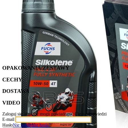
OPAKOWANIA/ZESTAWY
CECHY
DOSTAWA
VIDEO
Zaloguj się, abyśmy mogli powiadomić Cię o odpowiedzi
E-mail
Hasło
Nie pamiętasz hasła?