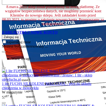
8.marca.2023 sklep został przeniesiony na nową platformę. Ze
względów bezpieczeństwa danych, nie mogliśmy przenieść kont
Klientów do nowego sklepu. Jeśli zakładałeś konto przed
08.03.2023, to prosimy o założenie nowego konta. Przepraszamy za
niedogodności.
ZAREJESTRUJ NOWE KONTO
Zaloguj się
zapamiętaj mnie
Możesz być zainteresowany ...
Warte uwagi
1 litr FUCHS SILKOLENE MAG COOL - płyn do układu
chłodzenia w motocyklu
W magazynie
97
zł
57