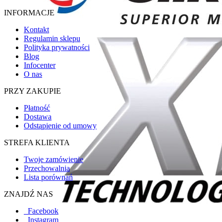
INFORMACJE
Kontakt
Regulamin sklepu
Polityka prywatności
Blog
Infocenter
O nas
PRZY ZAKUPIE
Płatność
Dostawa
Odstąpienie od umowy
STREFA KLIENTA
Twoje zamówienie
Przechowalnia
Lista porównań
ZNAJDŹ NAS
Facebook
Instagram