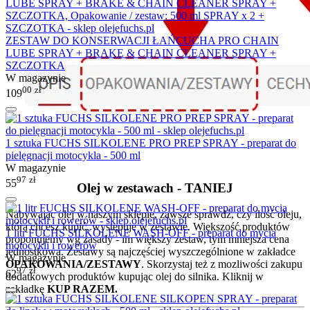
ZESTAW DO KONSERWACJI ŁAŃCUCHA PRO CHAIN
LUBE SPRAY + BRAKE & CHAIN CLEANER SPRAY +
SZCZOTKA
W magazynie
00
zł
109
1 sztuka FUCHS SILKOLENE PRO PREP SPRAY - preparat do
pielęgnacji motocykla - 500 ml
W magazynie
97
zł
55
Olej w zestawach - TANIEJ
Nabywając olej w naszym sklepie, zawsze sprawdź, czy ilość oleju,
którą chcesz kupić, występuje w zestawie. Większość produktów
1 litr FUCHS SILKOLENE WASH-OFF - preparat do mycia
proponujemy wg zasady - im większy zestaw, tym mniejsza cena
motocykli i rowerów
jednostkowa. Zestawy są najczęściej wyszczególnione w zakładce
W magazynie
OPAKOWANIA/ZESTAWY
. Skorzystaj też z mozliwości zakupu
97
zł
62
dodatkowych produktów kupując olej do silnika. Kliknij w
zakładkę
KUP RAZEM.