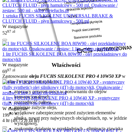
1 sztuka FUCHS SILKOLENE UNIVERSAL BRAKE &
CLUTCH FLUID - płyn hamulcowy - 500 ml
W magazynie
97
zł
52
1 litr FUCHS SILKOLENE BOA 80W90 - olej przekładniowy do
motocykli
Właściwości
W magazynie
97
zł
69
Zastosowanie
oleju
FUCHS SILKOLENE PRO 4 10W50 XP
w
silniku Twojego motocykla to:
znaczący przyrost mocy w porównaniu do olejów
konwencjonalnych,
4 litry FUCHS SILKOLENE PRO 4 10W40 XP - syntetyczny
oszczędność paliwa,
(fully synthetic) olej silnikowy (4T) do motocykli
mniejsze zużycie oleju,
W magazynie
wyjątkowe zabezpieczenie przed zużyciem elementów
00
zł
199
silnika, nawet przy najwyższych obciążeniach, np. w jeździe
4 ltr (
49.75
zł
za ltr)
wyścigowej,
znakomite działanie w przekładniach - eliminacja zjawiska