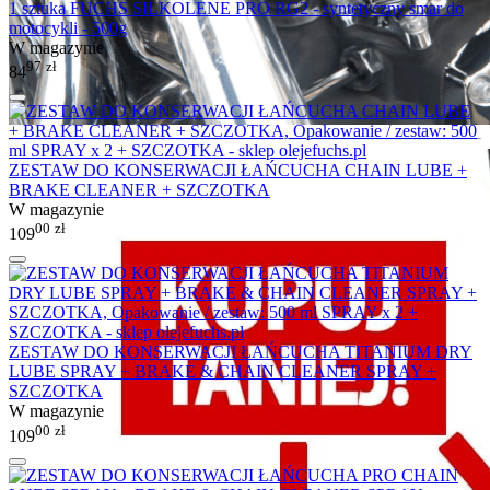
1 sztuka FUCHS SILKOLENE PRO RG2 - syntetyczny smar do
motocykli - 500g
W magazynie
97
zł
84
ZESTAW DO KONSERWACJI ŁAŃCUCHA CHAIN LUBE +
BRAKE CLEANER + SZCZOTKA
W magazynie
00
zł
109
ZESTAW DO KONSERWACJI ŁAŃCUCHA TITANIUM DRY
LUBE SPRAY + BRAKE & CHAIN CLEANER SPRAY +
SZCZOTKA
W magazynie
00
zł
109