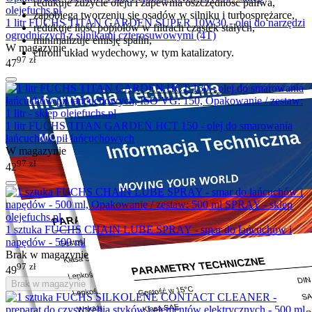
redukuje zużycie oleju i zapewnia oszczędność paliwa,
zapobiega tworzeniu się osadów w silniku i turbosprężarce,
1 litr FUCHS TITAN GARDEN SUPER 10W30 - olej do narzędzi
redukuje ilość popiołów w filtrach cząstek stałych,
ogrodniczych z silnikami czterosuwowymi (4T)
minimalizuje emisję spalin,
W magazynie
chroni układ wydechowy, w tym katalizatory.
97
zł
47
1 litr FUCHS TITAN GARDEN HCT 150 - olej do smarowania
łańcuchów pił łańcuchowych
W magazynie
97
zł
42
1 sztuka FUCHS CHAIN LUBE SPRAY - smar do łańcuchów i
napędów - 500 ml
Brak w magazynie
97
zł
49
Brak w magazynie