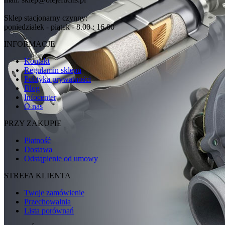
Sklep stacjonarny czynny:
poniedziałek - piątek - 8.00 : 16.00
INFORMACJE
Kontakt
Regulamin sklepu
Polityka prywatności
Blog
Infocenter
O nas
PRZY ZAKUPIE
Płatność
Dostawa
Odstąpienie od umowy
STREFA KLIENTA
Twoje zamówienie
Przechowalnia
Lista porównań