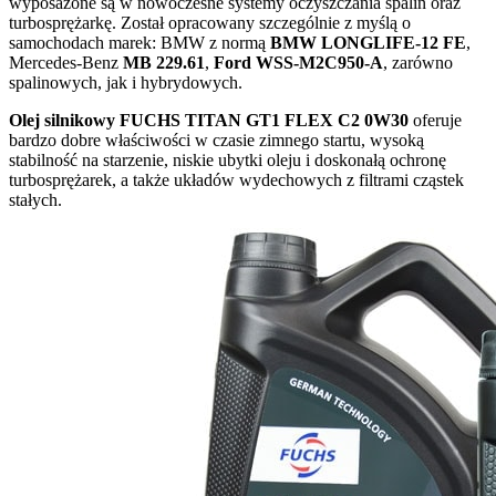
wyposażone są w nowoczesne systemy oczyszczania spalin oraz
turbosprężarkę. Został opracowany szczególnie z myślą o
samochodach marek: BMW z normą
BMW LONGLIFE-12 FE
,
Mercedes-Benz
MB 229.61
,
Ford WSS-M2C950-A
, zarówno
spalinowych, jak i hybrydowych.
Olej silnikowy FUCHS TITAN GT1 FLEX C2 0W30
oferuje
bardzo dobre właściwości w czasie zimnego startu, wysoką
stabilność na starzenie, niskie ubytki oleju i doskonałą ochronę
turbosprężarek, a także układów wydechowych z filtrami cząstek
stałych.