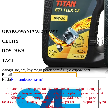
OPAKOWANIA/ZESTAWY
CECHY
DOSTAWA
TAGI
Zaloguj się, abyśmy mogli powiadomić Cię o odpowiedzi
E-mail
Hasło
Nie pamiętasz hasła?
8.marca.2023 sklep został przeniesiony na nową platformę. Ze
względów bezpieczeństwa danych, nie mogliśmy przenieść kont
Klientów do nowego sklepu. Jeśli zakładałeś konto przed
08.03.2023, to prosimy o założenie nowego konta. Przepraszamy za
niedogodności.