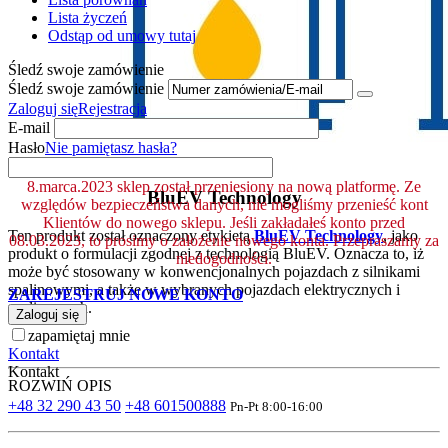
Lista życzeń
Odstąp od umowy tutaj
Śledź swoje zamówienie
Śledź swoje zamówienie
Zaloguj się
Rejestracja
E-mail
Hasło
Nie pamiętasz hasła?
8.marca.2023 sklep został przeniesiony na nową platformę. Ze
BluEV Technology
względów bezpieczeństwa danych, nie mogliśmy przenieść kont
Klientów do nowego sklepu. Jeśli zakładałeś konto przed
Ten produkt został oznaczony etykietą
BluEV Technology
, jako
08.03.2023, to prosimy o założenie nowego konta. Przepraszamy za
produkt o formulacji zgodnej z technologią BluEV. Oznacza to, iż
niedogodności.
może być stosowany w konwencjonalnych pojazdach z silnikami
spalinowymi, a także w wybranych pojazdach elektrycznych i
ZAREJESTRUJ NOWE KONTO
spalinowych.
Zaloguj się
zapamiętaj mnie
Kontakt
Kontakt
ROZWIŃ OPIS
+48 32 290 43 50
+48 601500888
Pn-Pt 8:00-16:00