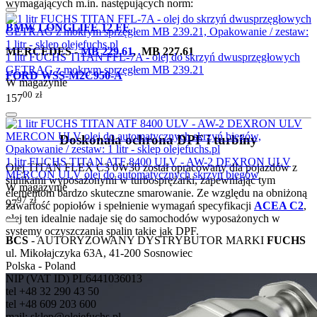
wymagających m.in. następujących norm:
BMW LONGLIFE 12 FE
MERCEDES -
MB 229.61
, MB 227.61
1 litr FUCHS TITAN FFL-7A - olej do skrzyń dwusprzęgłowych
GETRAG z mokrym sprzęgłem MB 239.21
FORD WSS-M2C950-A
W magazynie
00
zł
157
Doskonała ochrona DPF i turbiny
1 litr FUCHS TITAN ATF 8400 ULV - AW-2 DEXRON ULV
Olej TITAN FLEX C3 0W30 został opracowany dla pojazdów z
MERCON ULV olej do automatycznych skrzyń biegów
silnikami wyposażonymi w turbosprężarki, zapewniając tym
W magazynie
elementom bardzo skuteczne smarowanie. Ze względu na obniżoną
97
zł
97
zawartość popiołów i spełnienie wymagań specyfikacji
ACEA C2
,
olej ten idealnie nadaje się do samochodów wyposażonych w
systemy oczyszczania spalin takie jak DPF.
BCS
- AUTORYZOWANY DYSTRYBUTOR MARKI
FUCHS
ul. Mikołajczyka 63A, 41-200 Sosnowiec
Polska - Poland
NIP (VAT ID) PL6441036013
tel +48 32 290 43 50
tel +48 609 203 600
mail: sklep@olejefuchs.pl