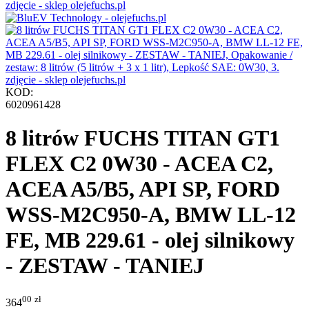
KOD:
6020961428
8 litrów FUCHS TITAN GT1
FLEX C2 0W30 - ACEA C2,
ACEA A5/B5, API SP, FORD
WSS-M2C950-A, BMW LL-12
FE, MB 229.61 - olej silnikowy
- ZESTAW - TANIEJ
00
zł
364