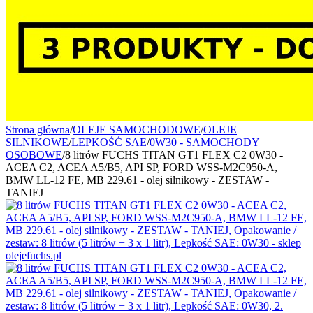
Strona główna
/
OLEJE SAMOCHODOWE
/
OLEJE
SILNIKOWE
/
LEPKOŚĆ SAE
/
0W30 - SAMOCHODY
OSOBOWE
/
8 litrów FUCHS TITAN GT1 FLEX C2 0W30 -
ACEA C2, ACEA A5/B5, API SP, FORD WSS-M2C950-A,
BMW LL-12 FE, MB 229.61 - olej silnikowy - ZESTAW -
TANIEJ