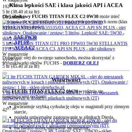
Klasa lepkości SAE i klasa jakości API i ACEA
00
zł
192
5 ltr (
38.40
zł
za ltr)
Olej silnikowy FUCHS TITAN FLEX C2 0W30
może mieć
Do koszyka
zastosowanie w jednostkach wymagających poniższych norm (klas
lepkości i klas jakości).
SAE 0W30
API SP
5 litrów FUCHS TITAN GT1 PRO FPW03 5W30 STELLANTIS
ACEA C2
FPW9.55535/03, ACEA C3, API SN PLUS - olej silnikowy
W magazynie
Dobierając olej do swojego samochodu, można skorzystać z
00
zł
227
wyszukiwarki olejów FUCHS -
DOBIERZ OLEJ
5 ltr (
45.40
zł
za ltr)
Właściwości
Olej
FUCHS TITAN FLEX C2 0W30
wyróżnia się
1 litr FUCHS TITAN GARDEN MIX SL - olej do mieszanek
następującymi cechami:
paliwowych w kosach i pilarkach spalinowych (2T)
W magazynie
gwarantuje szybką cyrkulację oleju w magistrali przy zimnym
97
zł
42
starcie,
posiada uniwersalne zastosowanie w silnikach Diesla,
benzynowych oraz w samochodach hybrydowych,
ma bardzo dobrą odporność na starzenie,