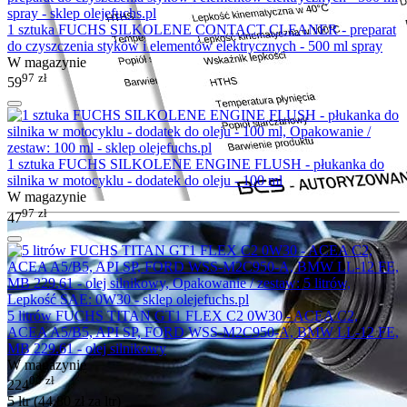
1 sztuka FUCHS SILKOLENE CONTACT CLEANER - preparat
do czyszczenia styków i elementów elektrycznych - 500 ml spray
W magazynie
97
zł
59
1 sztuka FUCHS SILKOLENE ENGINE FLUSH - płukanka do
silnika w motocyklu - dodatek do oleju - 100 ml
W magazynie
97
zł
47
5 litrów FUCHS TITAN GT1 FLEX C2 0W30 - ACEA C2,
ACEA A5/B5, API SP, FORD WSS-M2C950-A, BMW LL-12 FE,
MB 229.61 - olej silnikowy
W magazynie
00
zł
224
5 ltr (
44.80
zł
za ltr)