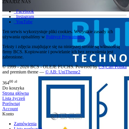
ZNAJDŹ NAS
Facebook
Instagram
YouTube
Ten serwis wykorzystuje pliki cookies. Wszystkie zasady ich
używania opisaliśmy w
Polityce Prywatności.
Teksty i zdjęcia znajdujące się na niniejszej stronie są własnością
firmy BCS. Kopiowanie i powielanie ich bez zezwolenia jest
zabronione.
© 1999 - 2026 BCS - OLEJE FUCHS. Powered by
CS-Cart Polska
and premium theme —
© AB: UniTheme2
00
zł
364
Do koszyka
Strona główna
Lista życzeń
Porównaj
Account
Konto
Zamówienia
Lista porównań