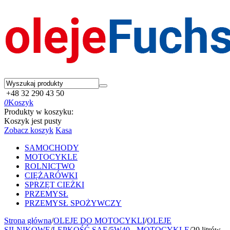
+48 32 290 43 50
0
Koszyk
Produkty w koszyku:
Koszyk jest pusty
Zobacz koszyk
Kasa
SAMOCHODY
MOTOCYKLE
ROLNICTWO
CIĘŻARÓWKI
SPRZĘT CIEŻKI
PRZEMYSŁ
PRZEMYSŁ SPOŻYWCZY
Strona główna
/
OLEJE DO MOTOCYKLI
/
OLEJE
SILNIKOWE
/
LEPKOŚĆ SAE
/
5W40 - MOTOCYKLE
/
20 litrów