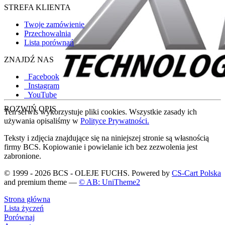
STREFA KLIENTA
Twoje zamówienie
Przechowalnia
Lista porównań
ZNAJDŹ NAS
Facebook
Instagram
YouTube
ROZWIŃ OPIS
Ten serwis wykorzystuje pliki cookies. Wszystkie zasady ich
używania opisaliśmy w
Polityce Prywatności.
Teksty i zdjęcia znajdujące się na niniejszej stronie są własnością
firmy BCS. Kopiowanie i powielanie ich bez zezwolenia jest
zabronione.
© 1999 - 2026 BCS - OLEJE FUCHS. Powered by
CS-Cart Polska
and premium theme —
© AB: UniTheme2
Strona główna
Lista życzeń
Porównaj