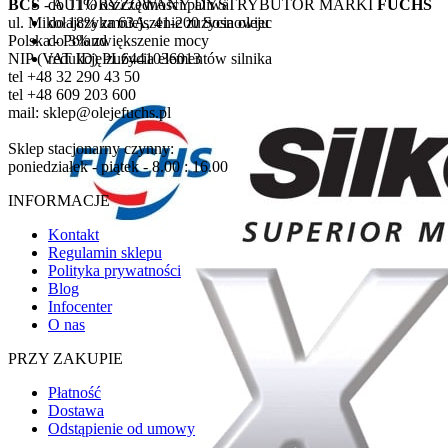
do 11% oszczędności paliwa
BCS
- AUTORYZOWANY DYSTRYBUTOR MARKI
FUCHS
do 18% zmniejszenie zużycia oleju
ul. Mikołajczyka 63A, 41-200 Sosnowiec
do 3% zwiększenie mocy
Polska - Poland
redukcję zużycia elementów silnika
NIP (VAT ID) PL6441036013
tel +48 32 290 43 50
tel +48 609 203 600
mail: sklep@olejefuchs.pl
Sklep stacjonarny czynny:
poniedziałek - piątek - 8.00 : 16.00
INFORMACJE
Kontakt
Regulamin sklepu
Polityka prywatności
Blog
Infocenter
O nas
PRZY ZAKUPIE
Płatność
Dostawa
Odstąpienie od umowy