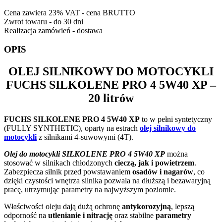
Cena zawiera 23% VAT - cena BRUTTO
Zwrot towaru - do 30 dni
Realizacja zamówień - dostawa
OPIS
OLEJ SILNIKOWY DO MOTOCYKLI
FUCHS SILKOLENE PRO 4 5W40 XP
–
20 litrów
FUCHS SILKOLENE PRO 4 5W40 XP
to w pełni syntetyczny
(FULLY SYNTHETIC), oparty na estrach
olej silnikowy do
motocykli
z silnikami 4-suwowymi (4T).
Olej do motocykli SILKOLENE PRO 4 5W40 XP
można
stosować w silnikach chłodzonych
cieczą, jak i powietrzem
.
Zabezpiecza silnik przed powstawaniem
osadów i nagarów
, co
dzięki czystości wnętrza silnika pozwala na dłuższą i bezawaryjną
pracę, utrzymując parametry na najwyższym poziomie.
Właściwości oleju dają dużą ochronę
antykorozyjną
, lepszą
odporność na
utlenianie i nitrację
oraz stabilne
parametry