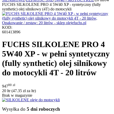
FUCHS SILKOLENE PRO 4 5W40 XP - syntetyczny (fully
synthetic) olej silnikowy (4T) do motocykli
KOD:
601413896
FUCHS SILKOLENE PRO 4
5W40 XP - w pełni syntetyczny
(fully synthetic) olej silnikowy
do motocykli 4T - 20 litrów
00
zł
947
20 ltr (
47.35
zł
za ltr)
Brak w magazynie
Wysyłka do
5 dni roboczych