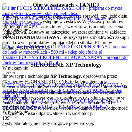
Olej w zestawach - TANIEJ
Nabywając olej w naszym sklepie, zawsze sprawdź, czy ilość oleju,
1 litr FUCHS SILKOLENE WASH-OFF - preparat do mycia
którą chcesz kupić, występuje w zestawie. Większość produktów
motocykli i rowerów
proponujemy wg zasady - im większy zestaw, tym mniejsza cena
W magazynie
jednostkowa. Zestawy są najczęściej wyszczególnione w zakładce
97
zł
62
OPAKOWANIA/ZESTAWY
. Skorzystaj też z możliwości zakupu
dodatkowych produktów kupując olej do silnika. Kliknij w
zakładkę
KUP RAZEM.
1 sztuka FUCHS SILKOLENE SILKOPEN SPRAY - preparat do
linek w motocyklach - 500 ml
SILKOLENE XP Technology
W magazynie
97
zł
67
Innowacyjna technologia
XP Technology
, opracowana przez
inżynierów FUCHS SILKOLENE, to kolejna generacja
zaawansowanych olejów do motocykli. Jej zastosowanie zapewnia
ochronę przed zużyciem silnika, zmniejsza tacie we wszystkich
miejscach jego występowania, niezależnie, czy silnik pracuje przy
ZESTAW DO MYCIA I KONSERAWACJI MOTOCYKLA -
maksymalnym obciążeniu, czy właśnie został odpalony.
XP
SILKOLENE WASH OFF + PRO PREP + SILKOPEN
TECHNOLOGY
to również wysoka wydajność pracy, odporność
W magazynie
na ścinanie, niska odparowalność i wzrost mocy.
00
zł
139
Testy laboratoryjne i testy drogowe potwierdzają: