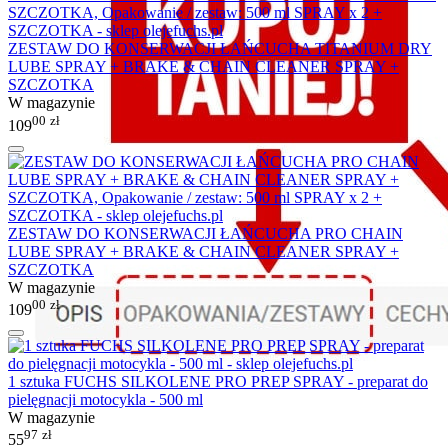
ZESTAW DO KONSERWACJI ŁAŃCUCHA TITANIUM DRY
LUBE SPRAY + BRAKE & CHAIN CLEANER SPRAY +
SZCZOTKA
W magazynie
00
zł
109
ZESTAW DO KONSERWACJI ŁAŃCUCHA PRO CHAIN
LUBE SPRAY + BRAKE & CHAIN CLEANER SPRAY +
SZCZOTKA
W magazynie
00
zł
109
1 sztuka FUCHS SILKOLENE PRO PREP SPRAY - preparat do
pielęgnacji motocykla - 500 ml
W magazynie
97
zł
55