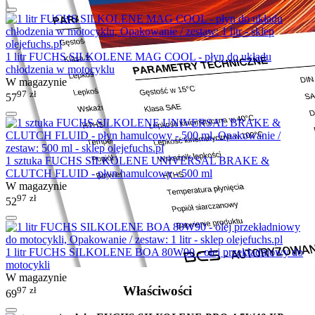
1 litr FUCHS SILKOLENE MAG COOL - płyn do układu
chłodzenia w motocyklu
W magazynie
97
zł
57
1 sztuka FUCHS SILKOLENE UNIVERSAL BRAKE &
CLUTCH FLUID - płyn hamulcowy - 500 ml
W magazynie
97
zł
52
1 litr FUCHS SILKOLENE BOA 80W90 - olej przekładniowy do
motocykli
W magazynie
Właściwości
97
zł
69