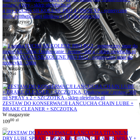
4 litry FUCHS SILKOLENE PRO 4 10W50 XP - syntetyczny
(fully synthetic) olej silnikowy (4T) do motocykli
W magazynie
00
zł
199
4 ltr (
49.75
zł
za ltr)
1 sztuka FUCHS SILKOLENE PRO RG2 - syntetyczny smar do
motocykli - 500g
W magazynie
97
zł
84
ZESTAW DO KONSERWACJI ŁAŃCUCHA CHAIN LUBE +
BRAKE CLEANER + SZCZOTKA
W magazynie
00
zł
109