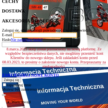
CECHY
DOSTAWA
AKCESORIA DO BECZEK
Zaloguj się, abyśmy mogli powiadomić Cię o odpowiedzi
E-mail
Hasło
Nie pamiętasz hasła?
8.marca.2023 sklep został przeniesiony na nową platformę. Ze
względów bezpieczeństwa danych, nie mogliśmy przenieść kont
Klientów do nowego sklepu. Jeśli zakładałeś konto przed
08.03.2023, to prosimy o założenie nowego konta. Przepraszamy za
niedogodności.
ZAREJESTRUJ NOWE KONTO
Zaloguj się
zapamiętaj mnie
Możesz być zainteresowany ...
Warte uwagi