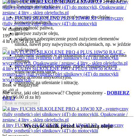
Zastosowanie
oleju
FUCHS SILKOLENE PRO 4 5W40 XP
w
silniku Twojego motocykla to:
znaczący przyrost mocy w porównaniu do olejów
4 litry FUCHS SILKOLENE PRO 4 10W40 XP - syntetyczny
konwencjonalnych,
(fully synthetic) olej silnikowy (4T) do motocykli
oszczędność paliwa,
W magazynie
mniejsze zużycie oleju,
00
zł
199
wyjątkowe zabezpieczenie przed zużyciem elementów
4 ltr (
49.75
zł
za ltr)
silnika, nawet przy najwyższych obciążeniach, np. w jeździe
wyścigowej,
znakomite działanie w przekładniach - eliminacja zjawiska
pittingu,
precyzyjne działanie sprzęgła, dzięki zbalansowanym
4 litry FUCHS SILKOLENE PRO 4 PLUS 10W50 RACE -
właściwościom tarcia,
syntetyczny (full synthetic) olej silnikowy (4T) do motocykli
dobra ochrona antykorozyjna,
wyczynowych
odporność na utlenianie i nitrację.
Brak w magazynie
00
zł
264
Nie wiesz, jaki olej zastosować? Chętnie pomożemy -
DOBIERZ
4 ltr (
66.00
zł
za ltr)
OLEJ
Brak w magazynie
Wyczyść silnik przed wymianą oleju
4 litry FUCHS SILKOLENE PRO 4 10W30 XP - syntetyczny
(fully synthetic) olej silnikowy (4T) do motocyklii