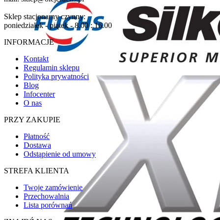
Sklep stacjonarny czynny:
poniedziałek - piątek - 8.00 : 16.00
INFORMACJE
Kontakt
Regulamin sklepu
Polityka prywatności
Blog
Infocenter
O nas
PRZY ZAKUPIE
Płatność
Dostawa
Odstąpienie od umowy
STREFA KLIENTA
Twoje zamówienie
Przechowalnia
Lista porównań