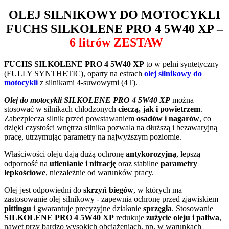
OLEJ SILNIKOWY DO MOTOCYKLI
FUCHS SILKOLENE PRO 4 5W40 XP
–
6 litrów ZESTAW
FUCHS SILKOLENE PRO 4 5W40 XP
to w pełni syntetyczny
(FULLY SYNTHETIC), oparty na estrach
olej silnikowy do
motocykli
z silnikami 4-suwowymi (4T).
Olej do motocykli SILKOLENE PRO 4 5W40 XP
można
stosować w silnikach chłodzonych
cieczą, jak i powietrzem
.
Zabezpiecza silnik przed powstawaniem
osadów i nagarów
, co
dzięki czystości wnętrza silnika pozwala na dłuższą i bezawaryjną
pracę, utrzymując parametry na najwyższym poziomie.
Właściwości oleju dają dużą ochronę
antykorozyjną
, lepszą
odporność na
utlenianie i nitrację
oraz stabilne
parametry
lepkościowe
, niezależnie od warunków pracy.
Olej jest odpowiedni do
skrzyń biegów
, w których ma
zastosowanie olej silnikowy - zapewnia ochronę przed zjawiskiem
pittingu
i gwarantuje precyzyjne działanie
sprzęgła
. Stosowanie
SILKOLENE PRO 4 5W40 XP
redukuje
zużycie oleju i paliwa
,
nawet przy bardzo wysokich obciążeniach, np. w warunkach