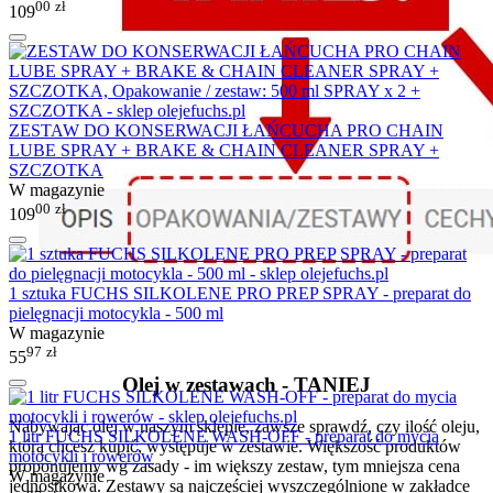
00
zł
109
ZESTAW DO KONSERWACJI ŁAŃCUCHA PRO CHAIN
LUBE SPRAY + BRAKE & CHAIN CLEANER SPRAY +
SZCZOTKA
W magazynie
00
zł
109
1 sztuka FUCHS SILKOLENE PRO PREP SPRAY - preparat do
pielęgnacji motocykla - 500 ml
W magazynie
97
zł
55
Olej w zestawach - TANIEJ
Nabywając olej w naszym sklepie, zawsze sprawdź, czy ilość oleju,
1 litr FUCHS SILKOLENE WASH-OFF - preparat do mycia
którą chcesz kupić, występuje w zestawie. Większość produktów
motocykli i rowerów
proponujemy wg zasady - im większy zestaw, tym mniejsza cena
W magazynie
jednostkowa. Zestawy są najczęściej wyszczególnione w zakładce