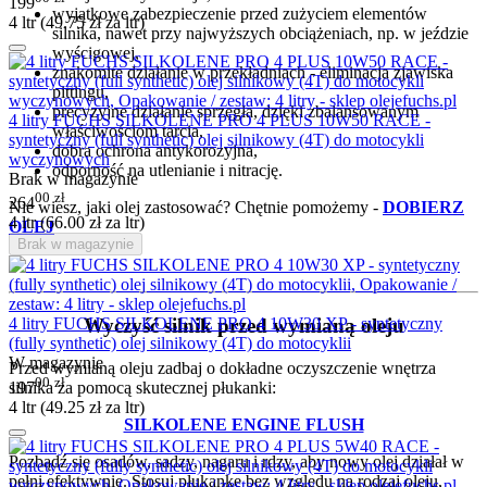
199
wyjątkowe zabezpieczenie przed zużyciem elementów
4 ltr (
49.75
zł
za ltr)
silnika, nawet przy najwyższych obciążeniach, np. w jeździe
wyścigowej,
znakomite działanie w przekładniach - eliminacja zjawiska
pittingu,
precyzyjne działanie sprzęgła, dzięki zbalansowanym
4 litry FUCHS SILKOLENE PRO 4 PLUS 10W50 RACE -
właściwościom tarcia,
syntetyczny (full synthetic) olej silnikowy (4T) do motocykli
dobra ochrona antykorozyjna,
wyczynowych
odporność na utlenianie i nitrację.
Brak w magazynie
00
zł
264
Nie wiesz, jaki olej zastosować? Chętnie pomożemy -
DOBIERZ
4 ltr (
66.00
zł
za ltr)
OLEJ
Brak w magazynie
Wyczyść silnik przed wymianą oleju
4 litry FUCHS SILKOLENE PRO 4 10W30 XP - syntetyczny
(fully synthetic) olej silnikowy (4T) do motocyklii
W magazynie
Przed wymianą oleju zadbaj o dokładne oczyszczenie wnętrza
00
zł
197
silnika za pomocą skutecznej płukanki:
4 ltr (
49.25
zł
za ltr)
SILKOLENE ENGINE FLUSH
Pozbądź się osadów, sadzy, nagaru i rdzy, aby nowy olej działał w
pełni efektywnie. Stosuj płukankę bez względu na rodzaj oleju,