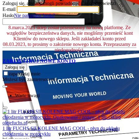
Zaloguj się, abyśmy mogli powiadomić Cię o odpowiedzi
E-mail
Hasło
Nie pamiętasz hasła?
8.marca.2023 sklep został przeniesiony na nową platformę. Ze
względów bezpieczeństwa danych, nie mogliśmy przenieść kont
Klientów do nowego sklepu. Jeśli zakładałeś konto przed
08.03.2023, to prosimy o założenie nowego konta. Przepraszamy za
niedogodności.
ZAREJESTRUJ NOWE KONTO
Zaloguj się
zapamiętaj mnie
Możesz być zainteresowany ...
Warte uwagi
1 litr FUCHS SILKOLENE MAG COOL - płyn do układu
chłodzenia w motocyklu