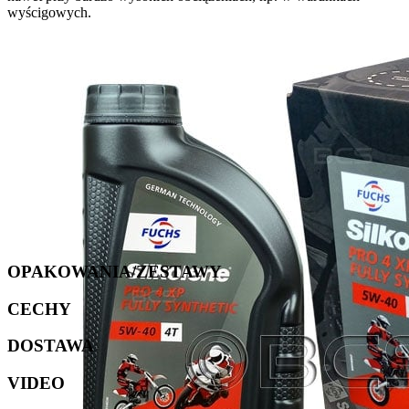
wyścigowych.
OPAKOWANIA/ZESTAWY
CECHY
DOSTAWA
VIDEO