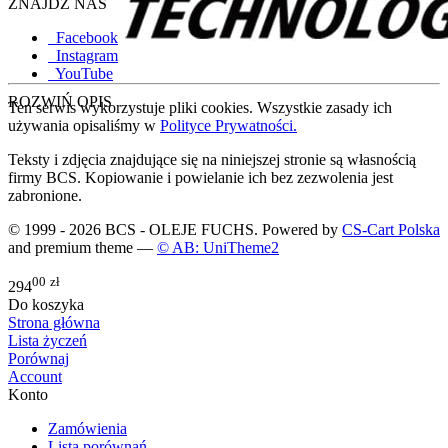
ZNAJDŹ NAS
Facebook
Instagram
YouTube
ROZWIŃ OPIS
Ten serwis wykorzystuje pliki cookies. Wszystkie zasady ich
używania opisaliśmy w
Polityce Prywatności.
Teksty i zdjęcia znajdujące się na niniejszej stronie są własnością
firmy BCS. Kopiowanie i powielanie ich bez zezwolenia jest
zabronione.
© 1999 - 2026 BCS - OLEJE FUCHS. Powered by
CS-Cart Polska
and premium theme —
© AB: UniTheme2
00
zł
294
Do koszyka
Strona główna
Lista życzeń
Porównaj
Account
Konto
Zamówienia
Lista porównań