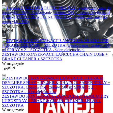
1 sztuka FUCHS SILKOLENE PRO RG2 - syntetyczny smar do
motocykli - 500g
W magazynie
97
zł
84
ZESTAW DO KONSERWACJI ŁAŃCUCHA CHAIN LUBE +
BRAKE CLEANER + SZCZOTKA
W magazynie
00
zł
109
ZESTAW DO KONSERWACJI ŁAŃCUCHA TITANIUM DRY
LUBE SPRAY + BRAKE & CHAIN CLEANER SPRAY +
SZCZOTKA
W magazynie