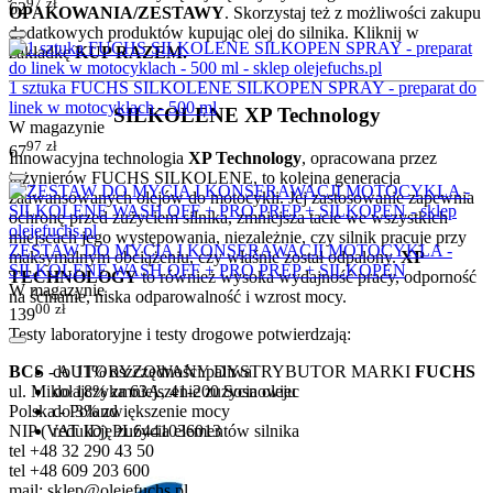
97
zł
62
OPAKOWANIA/ZESTAWY
. Skorzystaj też z możliwości zakupu
dodatkowych produktów kupując olej do silnika. Kliknij w
zakładkę
KUP RAZEM.
1 sztuka FUCHS SILKOLENE SILKOPEN SPRAY - preparat do
linek w motocyklach - 500 ml
SILKOLENE XP Technology
W magazynie
97
zł
67
Innowacyjna technologia
XP Technology
, opracowana przez
inżynierów FUCHS SILKOLENE, to kolejna generacja
zaawansowanych olejów do motocykli. Jej zastosowanie zapewnia
ochronę przed zużyciem silnika, zmniejsza tacie we wszystkich
miejscach jego występowania, niezależnie, czy silnik pracuje przy
ZESTAW DO MYCIA I KONSERAWACJI MOTOCYKLA -
maksymalnym obciążeniu, czy właśnie został odpalony.
XP
SILKOLENE WASH OFF + PRO PREP + SILKOPEN
TECHNOLOGY
to również wysoka wydajność pracy, odporność
W magazynie
na ścinanie, niska odparowalność i wzrost mocy.
00
zł
139
Testy laboratoryjne i testy drogowe potwierdzają:
do 11% oszczędności paliwa
BCS
- AUTORYZOWANY DYSTRYBUTOR MARKI
FUCHS
do 18% zmniejszenie zużycia oleju
ul. Mikołajczyka 63A, 41-200 Sosnowiec
do 3% zwiększenie mocy
Polska - Poland
redukcję zużycia elementów silnika
NIP (VAT ID) PL6441036013
tel +48 32 290 43 50
tel +48 609 203 600
mail: sklep@olejefuchs.pl