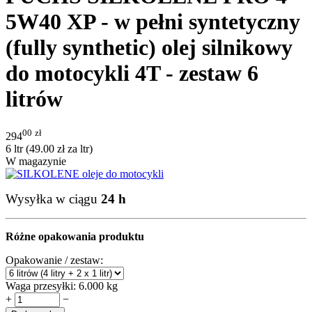
5W40 XP - w pełni syntetyczny
(fully synthetic) olej silnikowy
do motocykli 4T - zestaw 6
litrów
00
zł
294
6 ltr (
49.00
zł
za ltr)
W magazynie
Wysyłka w ciągu
24 h
Różne opakowania produktu
Opakowanie / zestaw:
Waga przesyłki:
6.000 kg
+
−