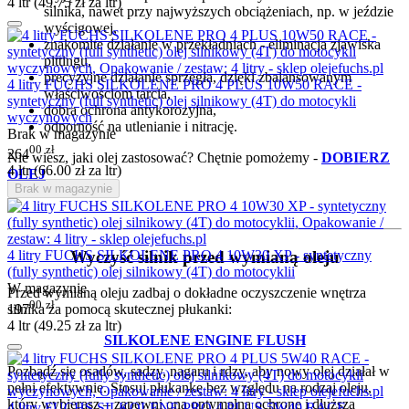
4 ltr (
49.75
zł
za ltr)
silnika, nawet przy najwyższych obciążeniach, np. w jeździe
wyścigowej,
znakomite działanie w przekładniach - eliminacja zjawiska
pittingu,
precyzyjne działanie sprzęgła, dzięki zbalansowanym
4 litry FUCHS SILKOLENE PRO 4 PLUS 10W50 RACE -
właściwościom tarcia,
syntetyczny (full synthetic) olej silnikowy (4T) do motocykli
dobra ochrona antykorozyjna,
wyczynowych
odporność na utlenianie i nitrację.
Brak w magazynie
00
zł
264
Nie wiesz, jaki olej zastosować? Chętnie pomożemy -
DOBIERZ
4 ltr (
66.00
zł
za ltr)
OLEJ
Brak w magazynie
Wyczyść silnik przed wymianą oleju
4 litry FUCHS SILKOLENE PRO 4 10W30 XP - syntetyczny
(fully synthetic) olej silnikowy (4T) do motocyklii
W magazynie
Przed wymianą oleju zadbaj o dokładne oczyszczenie wnętrza
00
zł
197
silnika za pomocą skutecznej płukanki:
4 ltr (
49.25
zł
za ltr)
SILKOLENE ENGINE FLUSH
Pozbądź się osadów, sadzy, nagaru i rdzy, aby nowy olej działał w
pełni efektywnie. Stosuj płukankę bez względu na rodzaj oleju,
który wybierasz – zapewni ona optymalną ochronę i dłuższą
4 litry FUCHS SILKOLENE PRO 4 PLUS 5W40 RACE -