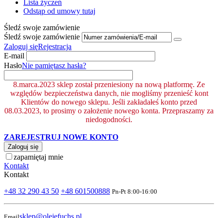
Lista życzeń
Odstąp od umowy tutaj
Śledź swoje zamówienie
Śledź swoje zamówienie
Zaloguj się
Rejestracja
E-mail
Hasło
Nie pamiętasz hasła?
8.marca.2023 sklep został przeniesiony na nową platformę. Ze
względów bezpieczeństwa danych, nie mogliśmy przenieść kont
Klientów do nowego sklepu. Jeśli zakładałeś konto przed
08.03.2023, to prosimy o założenie nowego konta. Przepraszamy za
niedogodności.
ZAREJESTRUJ NOWE KONTO
Zaloguj się
zapamiętaj mnie
Kontakt
Kontakt
+48 32 290 43 50
+48 601500888
Pn-Pt 8:00-16:00
sklep@olejefuchs.pl
Email