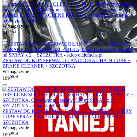
1 sztuka FUCHS SILKOLENE PRO RG2 - syntetyczny smar do
motocykli - 500g
W magazynie
97
zł
84
ZESTAW DO KONSERWACJI ŁAŃCUCHA CHAIN LUBE +
BRAKE CLEANER + SZCZOTKA
W magazynie
00
zł
109
ZESTAW DO KONSERWACJI ŁAŃCUCHA TITANIUM DRY
LUBE SPRAY + BRAKE & CHAIN CLEANER SPRAY +
SZCZOTKA
W magazynie
00
zł
109