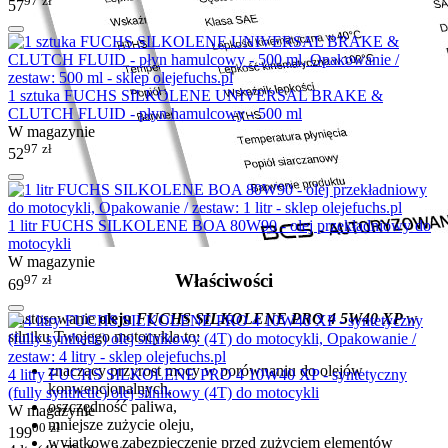
97
zł
57
1 sztuka FUCHS SILKOLENE UNIVERSAL BRAKE &
CLUTCH FLUID - płyn hamulcowy - 500 ml
W magazynie
97
zł
52
1 litr FUCHS SILKOLENE BOA 80W90 - olej przekładniowy do
motocykli
W magazynie
Właściwości
97
zł
69
Zastosowanie
oleju
FUCHS SILKOLENE PRO 4 5W40 XP
w
silniku Twojego motocykla to:
znaczący przyrost mocy w porównaniu do olejów
4 litry FUCHS SILKOLENE PRO 4 10W40 XP - syntetyczny
konwencjonalnych,
(fully synthetic) olej silnikowy (4T) do motocykli
oszczędność paliwa,
W magazynie
mniejsze zużycie oleju,
00
zł
199
wyjątkowe zabezpieczenie przed zużyciem elementów