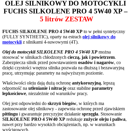
OLEJ SILNIKOWY DO MOTOCYKLI
FUCHS SILKOLENE PRO 4 5W40 XP
–
5 litrów ZESTAW
FUCHS SILKOLENE PRO 4 5W40 XP
to w pełni syntetyczny
(FULLY SYNTHETIC), oparty na estrach
olej silnikowy do
motocykli
z silnikami 4-suwowymi (4T).
Olej do motocykli SILKOLENE PRO 4 5W40 XP
można
stosować w silnikach chłodzonych
cieczą, jak i powietrzem
.
Zabezpiecza silnik przed powstawaniem
osadów i nagarów
, co
dzięki czystości wnętrza silnika pozwala na dłuższą i bezawaryjną
pracę, utrzymując parametry na najwyższym poziomie.
Właściwości oleju dają dużą ochronę
antykorozyjną
, lepszą
odporność na
utlenianie i nitrację
oraz stabilne
parametry
lepkościowe
, niezależnie od warunków pracy.
Olej jest odpowiedni do
skrzyń biegów
, w których ma
zastosowanie olej silnikowy - zapewnia ochronę przed zjawiskiem
pittingu
i gwarantuje precyzyjne działanie
sprzęgła
. Stosowanie
SILKOLENE PRO 4 5W40 XP
redukuje
zużycie oleju i paliwa
,
nawet przy bardzo wysokich obciążeniach, np. w warunkach
wyścigowych.