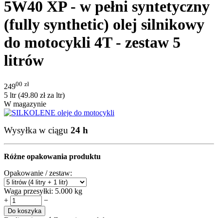
5W40 XP - w pełni syntetyczny
(fully synthetic) olej silnikowy
do motocykli 4T - zestaw 5
litrów
00
zł
249
5 ltr (
49.80
zł
za ltr)
W magazynie
Wysyłka w ciągu
24 h
Różne opakowania produktu
Opakowanie / zestaw:
Waga przesyłki:
5.000 kg
+
−
Do koszyka