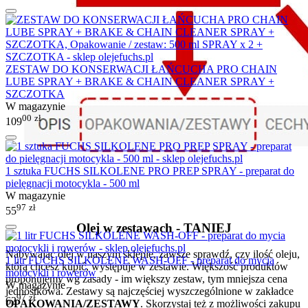
ZESTAW DO KONSERWACJI ŁAŃCUCHA PRO CHAIN
LUBE SPRAY + BRAKE & CHAIN CLEANER SPRAY +
SZCZOTKA
W magazynie
00
zł
109
1 sztuka FUCHS SILKOLENE PRO PREP SPRAY - preparat do
pielęgnacji motocykla - 500 ml
W magazynie
97
zł
55
Olej w zestawach - TANIEJ
Nabywając olej w naszym sklepie, zawsze sprawdź, czy ilość oleju,
1 litr FUCHS SILKOLENE WASH-OFF - preparat do mycia
którą chcesz kupić, występuje w zestawie. Większość produktów
motocykli i rowerów
proponujemy wg zasady - im większy zestaw, tym mniejsza cena
W magazynie
jednostkowa. Zestawy są najczęściej wyszczególnione w zakładce
97
zł
62
OPAKOWANIA/ZESTAWY
. Skorzystaj też z możliwości zakupu