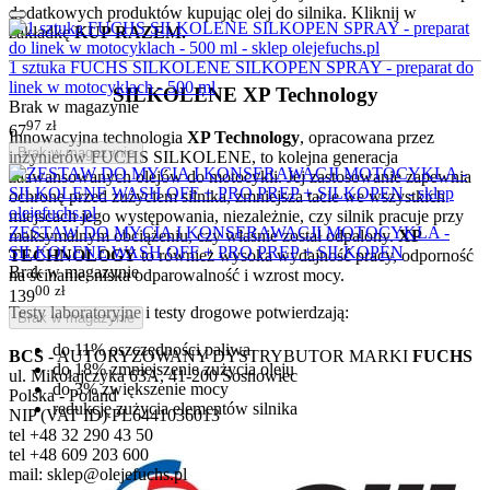
dodatkowych produktów kupując olej do silnika. Kliknij w
zakładkę
KUP RAZEM.
1 sztuka FUCHS SILKOLENE SILKOPEN SPRAY - preparat do
linek w motocyklach - 500 ml
SILKOLENE XP Technology
Brak w magazynie
97
zł
67
Innowacyjna technologia
XP Technology
, opracowana przez
Brak w magazynie
inżynierów FUCHS SILKOLENE, to kolejna generacja
zaawansowanych olejów do motocykli. Jej zastosowanie zapewnia
ochronę przed zużyciem silnika, zmniejsza tacie we wszystkich
miejscach jego występowania, niezależnie, czy silnik pracuje przy
ZESTAW DO MYCIA I KONSERAWACJI MOTOCYKLA -
maksymalnym obciążeniu, czy właśnie został odpalony.
XP
SILKOLENE WASH OFF + PRO PREP + SILKOPEN
TECHNOLOGY
to również wysoka wydajność pracy, odporność
Brak w magazynie
na ścinanie, niska odparowalność i wzrost mocy.
00
zł
139
Testy laboratoryjne i testy drogowe potwierdzają:
Brak w magazynie
do 11% oszczędności paliwa
BCS
- AUTORYZOWANY DYSTRYBUTOR MARKI
FUCHS
do 18% zmniejszenie zużycia oleju
ul. Mikołajczyka 63A, 41-200 Sosnowiec
do 3% zwiększenie mocy
Polska - Poland
redukcję zużycia elementów silnika
NIP (VAT ID) PL6441036013
tel +48 32 290 43 50
tel +48 609 203 600
mail: sklep@olejefuchs.pl