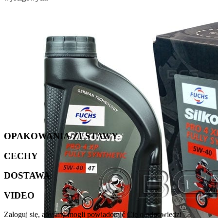
OPAKOWANIA/ZESTAWY
CECHY
DOSTAWA
VIDEO
Zaloguj się, abyśmy mogli powiadomić Cię o odpowiedzi