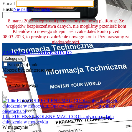
E-mail
Hasło
Nie pamiętasz hasła?
8.marca.2023 sklep został przeniesiony na nową platformę. Ze
względów bezpieczeństwa danych, nie mogliśmy przenieść kont
Klientów do nowego sklepu. Jeśli zakładałeś konto przed
08.03.2023, to prosimy o założenie nowego konta. Przepraszamy za
niedogodności.
ZAREJESTRUJ NOWE KONTO
Zaloguj się
zapamiętaj mnie
Możesz być zainteresowany ...
Warte uwagi
1 litr FUCHS SILKOLENE MAG COOL - płyn do układu
chłodzenia w motocyklu
W magazynie