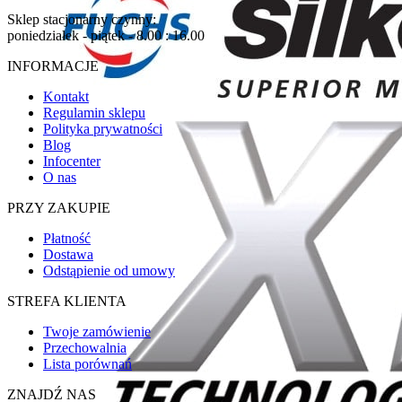
Sklep stacjonarny czynny:
poniedziałek - piątek - 8.00 : 16.00
INFORMACJE
Kontakt
Regulamin sklepu
Polityka prywatności
Blog
Infocenter
O nas
PRZY ZAKUPIE
Płatność
Dostawa
Odstąpienie od umowy
STREFA KLIENTA
Twoje zamówienie
Przechowalnia
Lista porównań
ZNAJDŹ NAS