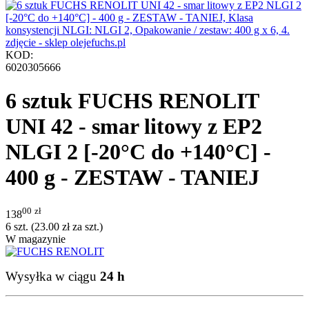
KOD:
6020305666
6 sztuk FUCHS RENOLIT
UNI 42 - smar litowy z EP2
NLGI 2 [-20°C do +140°C] -
400 g - ZESTAW - TANIEJ
00
zł
138
6 szt. (
23.00
zł
za szt.)
W magazynie
Wysyłka w ciągu
24 h