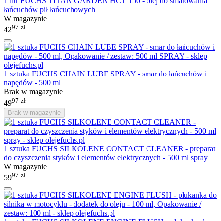
1 litr FUCHS TITAN GARDEN HCT 150 - olej do smarowania
łańcuchów pił łańcuchowych
W magazynie
97
zł
42
1 sztuka FUCHS CHAIN LUBE SPRAY - smar do łańcuchów i
napędów - 500 ml
Brak w magazynie
97
zł
49
Brak w magazynie
1 sztuka FUCHS SILKOLENE CONTACT CLEANER - preparat
do czyszczenia styków i elementów elektrycznych - 500 ml spray
W magazynie
97
zł
59