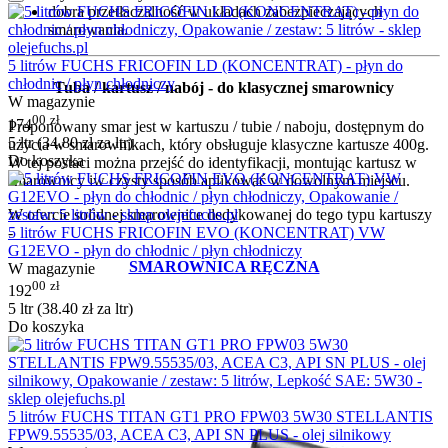
dobra przetłaczalność w układach zabezpieczających
smarowania.
5 litrów FUCHS FRICOFIN LD (KONCENTRAT) - płyn do
chłodnic / płyn chłodniczy
Tuba / kartusz / nabój - do klasycznej smarownicy
W magazynie
00
zł
174
Proponowany smar jest w kartuszu / tubie / naboju, dostępnym do
5 ltr (
34.80
zł
za ltr)
użycia w smarownikach, który obsługuje klasyczne kartusze 400g.
Do koszyka
W tej postaci można przejść do identyfikacji, montując kartusz w
smarownicy iw czysty sposób aplikować w dowolnym miejscu.
W ofercie solidnej smarownice dedykowanej do tego typu kartuszy
5 litrów FUCHS FRICOFIN EVO (KONCENTRAT) VW
-
G12EVO - płyn do chłodnic / płyn chłodniczy
SMAROWNICA RĘCZNA
W magazynie
00
zł
192
5 ltr (
38.40
zł
za ltr)
Do koszyka
5 litrów FUCHS TITAN GT1 PRO FPW03 5W30 STELLANTIS
FPW9.55535/03, ACEA C3, API SN PLUS - olej silnikowy