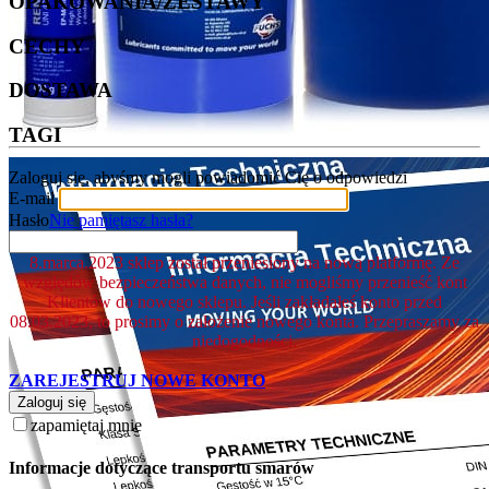
OPAKOWANIA/ZESTAWY
CECHY
DOSTAWA
TAGI
Zaloguj się, abyśmy mogli powiadomić Cię o odpowiedzi
E-mail
Hasło
Nie pamiętasz hasła?
8.marca.2023 sklep został przeniesiony na nową platformę. Ze
względów bezpieczeństwa danych, nie mogliśmy przenieść kont
Klientów do nowego sklepu. Jeśli zakładałeś konto przed
08.03.2023, to prosimy o założenie nowego konta. Przepraszamy za
niedogodności.
ZAREJESTRUJ NOWE KONTO
Zaloguj się
zapamiętaj mnie
Informacje dotyczące transportu smarów