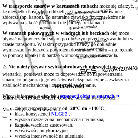
W transporcie smarów w kartuszach (tubach)
może się zdarzyć,
że niewielka ilość oleju oddzieli się i zanieczyści opakowanie
zbiorcze (np. karton). To naturalne zjawisko fizyczne, które nie
wpływa na jakość produktu i nie podlega reklamacji.
W smarach pakowanych w wiadrach lub beczkach
olej może
pływać na powierzchni smaru po dłuższym przechowywaniu lub w
czasie transportu. W takim przypadku należy go dokładnie
wymieszać i wtłoczyć z powrotem do struktury smaru – np. ręcznie,
za pomocą łopatki lub bardzo wolnoobrotowego mieszadła.
⚠️
Nie należy używać szybkoobrotowych mieszadeł
(np. z
wiertarki), ponieważ może to doprowadzić do napowietrzenia
smaru, co pogarsza jego właściwości eksploatacyjne – zwłaszcza
stabilność mechaniczną i odporność na ścinanie.
Właściwości
Więcej informacji o zjawisku
separacji oleju w smarach ➔
Smar FUCHS RENOLIT UNI 42
posiada właściwości:
zakres temperatur pracy
od -20°C do +140°C
,
Możesz być zainteresowany ...
klasa konsystencji
NLGI 2
,
wysoka rozszerzona mechaniczna i termiczna,
Szeroki wachlarz zastosowań,
Najnowsze
właściwości antykorozyjne,
wysoka intensywność na utlenianie,