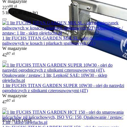
W magazynie
00
zł
227
5 ltr (
45.40
zł
za ltr)
1 litr FUCHS TITAN GARDEN MIX SL - olej do mieszanek
paliwowych w kosach i pilarkach spalinowych (2T)
W magazynie
97
zł
42
1 litr FUCHS TITAN GARDEN SUPER 10W30 - olej do narzędzi
ogrodniczych z silnikami czterosuwowymi (4T)
W magazynie
97
zł
47
ROZWIŃ OPIS