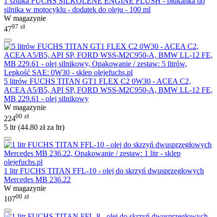
1 sztuka FUCHS SILKOLENE ENGINE FLUSH - płukanka do
silnika w motocyklu - dodatek do oleju - 100 ml
W magazynie
97
zł
47
5 litrów FUCHS TITAN GT1 FLEX C2 0W30 - ACEA C2,
ACEA A5/B5, API SP, FORD WSS-M2C950-A, BMW LL-12 FE,
MB 229.61 - olej silnikowy
W magazynie
00
zł
224
5 ltr (
44.80
zł
za ltr)
1 litr FUCHS TITAN FFL-10 - olej do skrzyń dwusprzęgłowych
Mercedes MB 236.22
W magazynie
00
zł
107