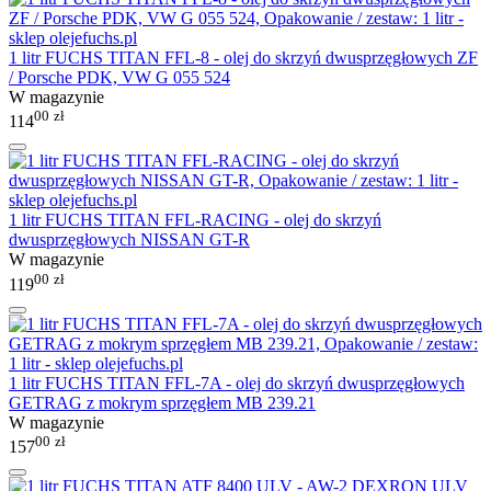
1 litr FUCHS TITAN FFL-8 - olej do skrzyń dwusprzęgłowych ZF
/ Porsche PDK, VW G 055 524
W magazynie
00
zł
114
1 litr FUCHS TITAN FFL-RACING - olej do skrzyń
dwusprzęgłowych NISSAN GT-R
W magazynie
00
zł
119
1 litr FUCHS TITAN FFL-7A - olej do skrzyń dwusprzęgłowych
GETRAG z mokrym sprzęgłem MB 239.21
W magazynie
00
zł
157