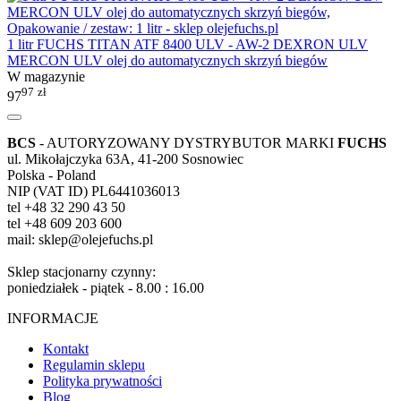
1 litr FUCHS TITAN ATF 8400 ULV - AW-2 DEXRON ULV
MERCON ULV olej do automatycznych skrzyń biegów
W magazynie
97
zł
97
BCS
- AUTORYZOWANY DYSTRYBUTOR MARKI
FUCHS
ul. Mikołajczyka 63A, 41-200 Sosnowiec
Polska - Poland
NIP (VAT ID) PL6441036013
tel +48 32 290 43 50
tel +48 609 203 600
mail: sklep@olejefuchs.pl
Sklep stacjonarny czynny:
poniedziałek - piątek - 8.00 : 16.00
INFORMACJE
Kontakt
Regulamin sklepu
Polityka prywatności
Blog