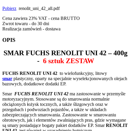
Pobierz
renolit_uni_42_all.pdf
Cena zawiera 23% VAT - cena BRUTTO
Zwrot towaru - do 30 dni
Realizacja zamówień - dostawa
OPIS
SMAR
FUCHS RENOLIT UNI 42
– 400g
-
6 sztuk ZESTAW
FUCHS RENOLIT UNI 42
to wielofunkcyjny, litowy
smar
plastyczny, oparty na specjalnie wyselekcjonowanych olejach
bazowych, dodatkowe dodatki EP.
Smar
FUCHS RENOLIT UNI 42
ma zastosowanie w przemyśle
motoryzacyjnym. Stosowane są do smarowania normalnie
obciążonych łożysk tocznych, a także ślizgowych oraz w
przegubach i podwoziach pojazdów, a także w układach
zabezpieczających smarowania. Zastosowanie w smarowaniu
obrotowych, jak i elementów zwalniających pras, gdzie wymagane
są smary posiadające bogaty pakiet dodatków EP. Smar
RENOLIT
UNI 42
jest również w uzasadnieniu hutniczym.