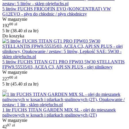
5 litrów FUCHS FRICOFIN EVO (KONCENTRAT) VW
G12EVO - płyn do chłodnic / płyn chłodniczy
W magazynie
00
zł
192
5 ltr (
38.40
zł
za ltr)
Do koszyka
5 litrów FUCHS TITAN GT1 PRO FPW03 5W30 STELLANTIS
FPW9.55535/03, ACEA C3, API SN PLUS - olej silnikowy
W magazynie
00
zł
227
5 ltr (
45.40
zł
za ltr)
1 litr FUCHS TITAN GARDEN MIX SL - olej do mieszanek
paliwowych w kosach i pilarkach spalinowych (2T)
W magazynie
97
zł
42