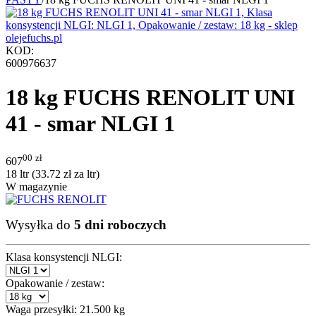
KOD:
600976637
18 kg FUCHS RENOLIT UNI
41 - smar NLGI 1
00
zł
607
18 ltr (
33.72
zł
za ltr)
W magazynie
Wysyłka do
5 dni roboczych
Klasa konsystencji NLGI:
Opakowanie / zestaw:
Waga przesyłki:
21.500 kg