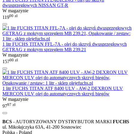
dwusprzęgłowych NISSAN GT-R
W magazynie
00
zł
119
1 litr FUCHS TITAN FFL-7A - olej do skrzyń dwusprzęgłowych
GETRAG z mokrym sprzęgłem MB 239.21
W magazynie
00
zł
157
1 litr FUCHS TITAN ATF 8400 ULV - AW-2 DEXRON ULV
MERCON ULV olej do automatycznych skrzyń biegów
W magazynie
97
zł
97
BCS
- AUTORYZOWANY DYSTRYBUTOR MARKI
FUCHS
ul. Mikołajczyka 63A, 41-200 Sosnowiec
Polska - Poland