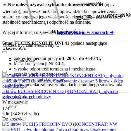
⚠️
Nie należy używać szybkoobrotowych mieszadeł
(np. z
wiertarki), ponieważ może to doprowadzić do napowietrzenia
smaru, co pogarsza jego właściwości eksploatacyjne – zwłaszcza
stabilność mechaniczną i odporność na ścinanie.
Właściwości
Więcej informacji o zjawisku
separacji oleju w smarach ➔
Smar FUCHS RENOLIT UNI 41
posiada następujące
Możesz być zainteresowany ...
właściwości:
zakres temperatur pracy
od -20°C do +140°C,
Najnowsze
klasa konsystencji
NLGI 1
,
wysoka odporność termiczna i mechaniczna,
szeroki wachlarz zastosowań,
właściwości antykorozyjne,
dobra przetłaczalność w układach centralnego smarowania.
5 litrów FUCHS FRICOFIN LD (KONCENTRAT) - płyn do
chłodnic / płyn chłodniczy
ROZWIŃ OPIS
W magazynie
00
zł
174
5 ltr (
34.80
zł
za ltr)
Do koszyka