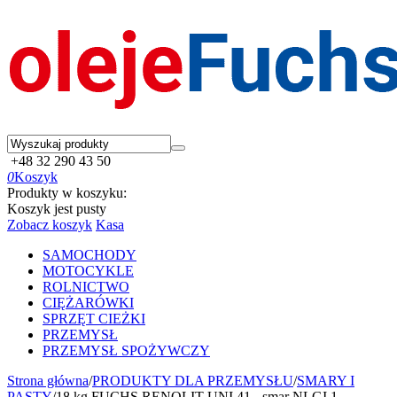
+48 32 290 43 50
0
Koszyk
Produkty w koszyku:
Koszyk jest pusty
Zobacz koszyk
Kasa
SAMOCHODY
MOTOCYKLE
ROLNICTWO
CIĘŻARÓWKI
SPRZĘT CIEŻKI
PRZEMYSŁ
PRZEMYSŁ SPOŻYWCZY
Strona główna
/
PRODUKTY DLA PRZEMYSŁU
/
SMARY I
PASTY
/
18 kg FUCHS RENOLIT UNI 41 - smar NLGI 1