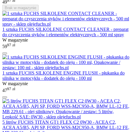
97
zł
49
Brak w magazynie
1 sztuka FUCHS SILKOLENE CONTACT CLEANER - preparat
do czyszczenia styków i elementów elektrycznych - 500 ml spray
W magazynie
97
zł
59
1 sztuka FUCHS SILKOLENE ENGINE FLUSH - płukanka do
silnika w motocyklu - dodatek do oleju - 100 ml
W magazynie
97
zł
47
5 litrów FUCHS TITAN GT1 FLEX C2 0W30 - ACEA C2,
ACEA A5/B5, API SP, FORD WSS-M2C950-A, BMW LL-12 FE,