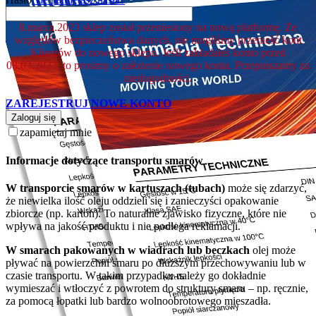
8.marca.2023 sklep został przeniesiony na nową platformę. Ze
względów bezpieczeństwa danych, nie mogliśmy przenieść kont
Klientów do nowego sklepu. Jeśli zakładałeś konto przed
08.03.2023, to prosimy o założenie nowego konta. Przepraszamy za
niedogodności.
ZAREJESTRUJ NOWE KONTO
Zaloguj się
zapamiętaj mnie
Informacje dotyczące transportu smarów
W transporcie smarów w kartuszach (tubach)
może się zdarzyć,
że niewielka ilość oleju oddzieli się i zanieczyści opakowanie
zbiorcze (np. karton). To naturalne zjawisko fizyczne, które nie
wpływa na jakość produktu i nie podlega reklamacji.
W smarach pakowanych w wiadrach lub beczkach
olej może
pływać na powierzchni smaru po dłuższym przechowywaniu lub w
czasie transportu. W takim przypadku należy go dokładnie
wymieszać i wtłoczyć z powrotem do struktury smaru – np. ręcznie,
za pomocą łopatki lub bardzo wolnoobrotowego mieszadła.