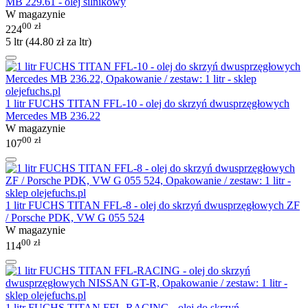
MB 229.61 - olej silnikowy
W magazynie
00
zł
224
5 ltr (
44.80
zł
za ltr)
1 litr FUCHS TITAN FFL-10 - olej do skrzyń dwusprzęgłowych
Mercedes MB 236.22
W magazynie
00
zł
107
1 litr FUCHS TITAN FFL-8 - olej do skrzyń dwusprzęgłowych ZF
/ Porsche PDK, VW G 055 524
W magazynie
00
zł
114
1 litr FUCHS TITAN FFL-RACING - olej do skrzyń