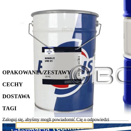
OPAKOWANIA/ZESTAWY
CECHY
DOSTAWA
TAGI
Zaloguj się, abyśmy mogli powiadomić Cię o odpowiedzi
E-mail
Hasło
Nie pamiętasz hasła?