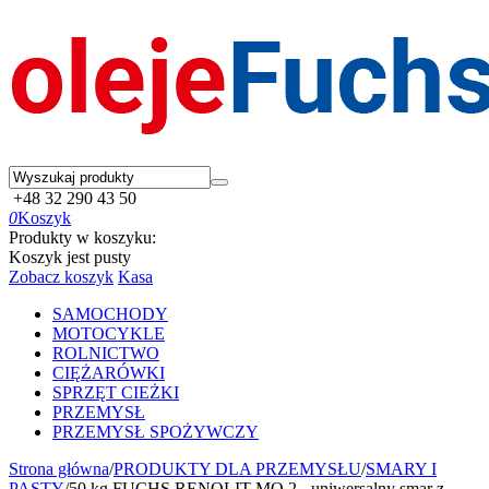
+48 32 290 43 50
0
Koszyk
Produkty w koszyku:
Koszyk jest pusty
Zobacz koszyk
Kasa
SAMOCHODY
MOTOCYKLE
ROLNICTWO
CIĘŻARÓWKI
SPRZĘT CIEŻKI
PRZEMYSŁ
PRZEMYSŁ SPOŻYWCZY
Strona główna
/
PRODUKTY DLA PRZEMYSŁU
/
SMARY I
PASTY
/
50 kg FUCHS RENOLIT MO 2 - uniwersalny smar z