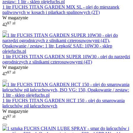
1 litr FUCHS TITAN GARDEN MIX SL - olej do mieszanek
paliwowych w kosach i pilarkach spalinowych (2T)
W magazynie
97
zł
42
1 litr FUCHS TITAN GARDEN SUPER 10W30 - olej do narzędzi
ogrodniczych z silnikami czterosuwowymi (4T)
W magazynie
97
zł
47
1 litr FUCHS TITAN GARDEN HCT 150 - olej do smarowania
łańcuchów pił łańcuchowych
W magazynie
97
zł
42