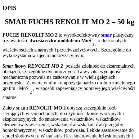
OPIS
SMAR
FUCHS RENOLIT MO 2
– 50 kg
FUCHS RENOLIT MO 2
to wysokoefektywny
smar
plastyczny
o zawartości
dwusiarczku molibdenu MoS
o doskonałych
2,
właściwościach smarnych i przeciwzużyciowych. Szczególnie do
wykorzystania w ujęciu motoryzacyjnym.
Smar litowy RENOLIT MO 2
posiada zdolność do ekstremalnych
obciążeń, szczególnie dynamicznych. Ta wysoka wydajność
mechaniczna pozwala na zastosowanie w wielu gałęziach
przemysłu.
Zawarta w nim kompozycja bardzo drobno zmielonego
grafitu i MoS
, w sposób zapewniający poprawę jego właściwości
2
smarne.
Zalety smaru
RENOLIT MO 2
dotyczą szczególnie osób
sterujących w samochodach, do czynności konserwacyjnych i
eksploatacyjnych, do smarowania wskaźników wskaźników,
elementów zawieszenia, wskaźników wskaźników (przeguby
homokinetyczne), wskaźników podwozia. Lekkie zastosowanie do
siodeł siodłowych. W transmisji jest smarowanie łożysk tocznych i