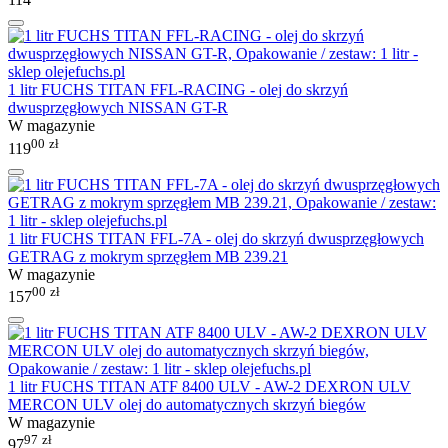
1 litr FUCHS TITAN FFL-RACING - olej do skrzyń
dwusprzęgłowych NISSAN GT-R
W magazynie
00
zł
119
1 litr FUCHS TITAN FFL-7A - olej do skrzyń dwusprzęgłowych
GETRAG z mokrym sprzęgłem MB 239.21
W magazynie
00
zł
157
1 litr FUCHS TITAN ATF 8400 ULV - AW-2 DEXRON ULV
MERCON ULV olej do automatycznych skrzyń biegów
W magazynie
97
zł
97