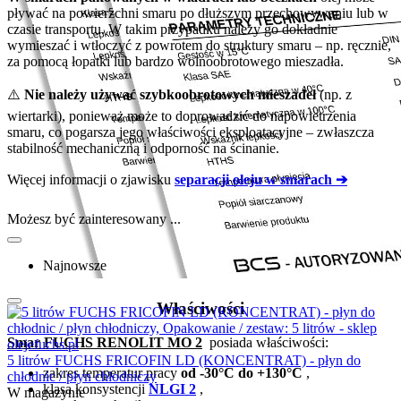
pływać na powierzchni smaru po dłuższym przechowywaniu lub w
czasie transportu. W takim przypadku należy go dokładnie
wymieszać i wtłoczyć z powrotem do struktury smaru – np. ręcznie,
za pomocą łopatki lub bardzo wolnoobrotowego mieszadła.
⚠️
Nie należy używać szybkoobrotowych mieszadeł
(np. z
wiertarki), ponieważ może to doprowadzić do napowietrzenia
smaru, co pogarsza jego właściwości eksploatacyjne – zwłaszcza
stabilność mechaniczną i odporność na ścinanie.
Więcej informacji o zjawisku
separacji oleju w smarach ➔
Możesz być zainteresowany ...
Najnowsze
Właściwości
Smar FUCHS RENOLIT MO 2
posiada właściwości:
5 litrów FUCHS FRICOFIN LD (KONCENTRAT) - płyn do
zakres temperatur pracy
od -30°C do +130°C
,
chłodnic / płyn chłodniczy
klasa konsystencji
NLGI 2
,
W magazynie