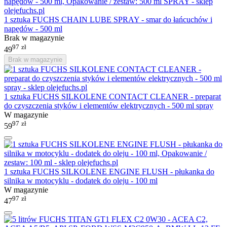
1 sztuka FUCHS CHAIN LUBE SPRAY - smar do łańcuchów i
napędów - 500 ml
Brak w magazynie
97
zł
49
Brak w magazynie
1 sztuka FUCHS SILKOLENE CONTACT CLEANER - preparat
do czyszczenia styków i elementów elektrycznych - 500 ml spray
W magazynie
97
zł
59
1 sztuka FUCHS SILKOLENE ENGINE FLUSH - płukanka do
silnika w motocyklu - dodatek do oleju - 100 ml
W magazynie
97
zł
47