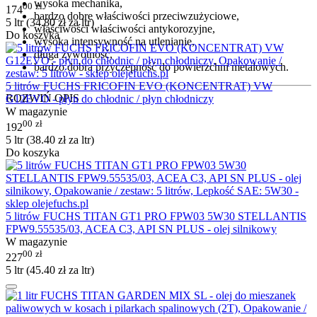
wysoka mechanika,
00
zł
174
bardzo dobre właściwości przeciwzużyciowe,
5 ltr (
34.80
zł
za ltr)
właściwości właściwości antykorozyjne,
Do koszyka
wysoka intensywność na utlenianie,
długa żywotność,
bardzo dobra przyczepność do powierzchni metalowych.
5 litrów FUCHS FRICOFIN EVO (KONCENTRAT) VW
ROZWIŃ OPIS
G12EVO - płyn do chłodnic / płyn chłodniczy
W magazynie
00
zł
192
5 ltr (
38.40
zł
za ltr)
Do koszyka
5 litrów FUCHS TITAN GT1 PRO FPW03 5W30 STELLANTIS
FPW9.55535/03, ACEA C3, API SN PLUS - olej silnikowy
W magazynie
00
zł
227
5 ltr (
45.40
zł
za ltr)