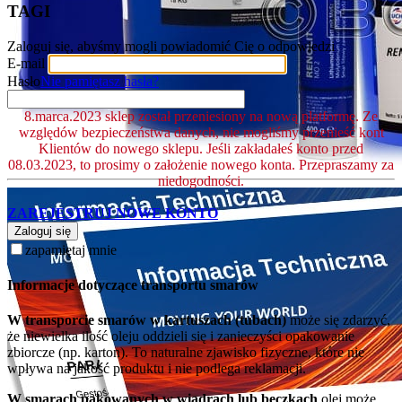
TAGI
Zaloguj się, abyśmy mogli powiadomić Cię o odpowiedzi
E-mail
Hasło
Nie pamiętasz hasła?
8.marca.2023 sklep został przeniesiony na nową platformę. Ze
względów bezpieczeństwa danych, nie mogliśmy przenieść kont
Klientów do nowego sklepu. Jeśli zakładałeś konto przed
08.03.2023, to prosimy o założenie nowego konta. Przepraszamy za
niedogodności.
ZAREJESTRUJ NOWE KONTO
Zaloguj się
zapamiętaj mnie
Informacje dotyczące transportu smarów
W transporcie smarów w kartuszach (tubach)
może się zdarzyć,
że niewielka ilość oleju oddzieli się i zanieczyści opakowanie
zbiorcze (np. karton). To naturalne zjawisko fizyczne, które nie
wpływa na jakość produktu i nie podlega reklamacji.
W smarach pakowanych w wiadrach lub beczkach
olej może