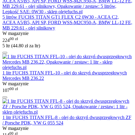
5 litrów FUCHS TITAN GT1 FLEX C2 0W30 - ACEA C2,
ACEA A5/B5, API SP, FORD WSS-M2C950-A, BMW LL-12 FE,
MB 229.61 - olej silnikowy
W magazynie
00
zł
224
5 ltr (
44.80
zł
za ltr)
1 litr FUCHS TITAN FFL-10 - olej do skrzyń dwusprzęgłowych
Mercedes MB 236.22
W magazynie
00
zł
107
1 litr FUCHS TITAN FFL-8 - olej do skrzyń dwusprzęgłowych ZF
/ Porsche PDK, VW G 055 524
W magazynie
00
zł
114