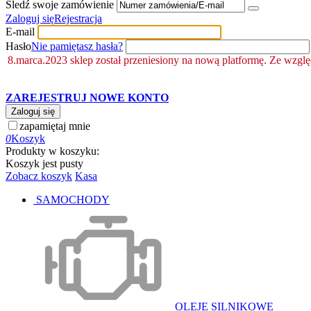
Śledź swoje zamówienie
Zaloguj się
Rejestracja
E-mail
Hasło
Nie pamiętasz hasła?
8.marca.2023 sklep został przeniesiony na nową platformę. Ze wzgl
ZAREJESTRUJ NOWE KONTO
Zaloguj się
zapamiętaj mnie
0
Koszyk
Produkty w koszyku:
Koszyk jest pusty
Zobacz koszyk
Kasa
SAMOCHODY
OLEJE SILNIKOWE