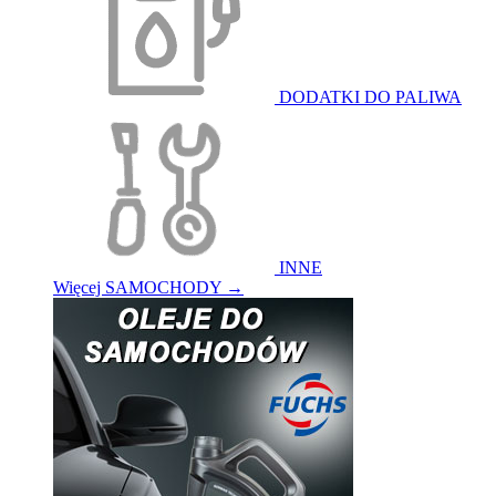
DODATKI DO PALIWA
INNE
Więcej SAMOCHODY
→