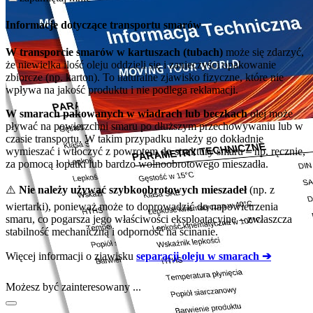
Informacje dotyczące transportu smarów
W transporcie smarów w kartuszach (tubach)
może się zdarzyć,
że niewielka ilość oleju oddzieli się i zanieczyści opakowanie
zbiorcze (np. karton). To naturalne zjawisko fizyczne, które nie
wpływa na jakość produktu i nie podlega reklamacji.
W smarach pakowanych w wiadrach lub beczkach
olej może
pływać na powierzchni smaru po dłuższym przechowywaniu lub w
czasie transportu. W takim przypadku należy go dokładnie
wymieszać i wtłoczyć z powrotem do struktury smaru – np. ręcznie,
za pomocą łopatki lub bardzo wolnoobrotowego mieszadła.
⚠️
Nie należy używać szybkoobrotowych mieszadeł
(np. z
wiertarki), ponieważ może to doprowadzić do napowietrzenia
smaru, co pogarsza jego właściwości eksploatacyjne – zwłaszcza
stabilność mechaniczną i odporność na ścinanie.
Więcej informacji o zjawisku
separacji oleju w smarach ➔
Możesz być zainteresowany ...