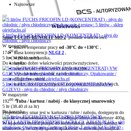
Najnowsze
Właściwości
5 litrów FUCHS FRICOFIN LD (KONCENTRAT) - płyn do
Smar FUCHS RENOLIT MO 2
posiada właściwości:
chłodnic / płyn chłodniczy
W magazynie
zakres temperatur pracy
od -30°C do +130°C
,
00
zł
174
klasa konsystencji
NLGI 2
,
5 ltr (
34.80
zł
za ltr)
wysoka mechanika,
Do koszyka
bardzo dobre właściwości przeciwzużyciowe,
właściwości właściwości antykorozyjne,
wysoka intensywność na utlenianie,
długa żywotność,
5 litrów FUCHS FRICOFIN EVO (KONCENTRAT) VW
bardzo dobra przyczepność do powierzchni metalowych.
G12EVO - płyn do chłodnic / płyn chłodniczy
W magazynie
00
zł
Tuba / kartusz / nabój - do klasycznej smarownicy
192
5 ltr (
38.40
zł
za ltr)
Do koszyka
Proponowany smar jest w kartuszu / tubie / naboju, dostępnym do
użycia w smarownikach, który obsługuje klasyczne kartusze 400g.
W tej postaci można przejść do identyfikacji, montując kartusz w
smarownicy iw czysty sposób aplikować w dowolnym miejscu.