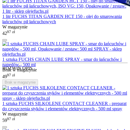
1 litr FUCHS TITAN GARDEN HCT 150 - olej do smarowania
łańcuchów pił łańcuchowych
W magazynie
97
zł
42
1 sztuka FUCHS CHAIN LUBE SPRAY - smar do łańcuchów i
napędów - 500 ml
ROZWIŃ OPIS
Brak w magazynie
97
zł
49
Brak w magazynie
1 sztuka FUCHS SILKOLENE CONTACT CLEANER - preparat
do czyszczenia styków i elementów elektrycznych - 500 ml spray
W magazynie
97
zł
59