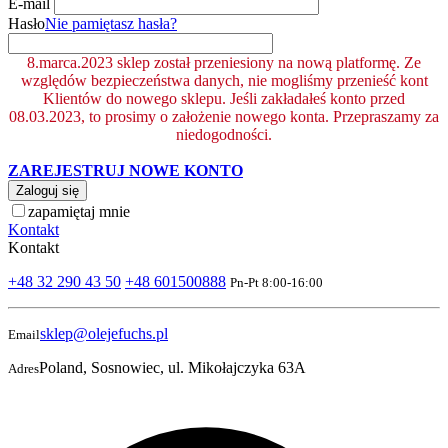
E-mail
Hasło
Nie pamiętasz hasła?
8.marca.2023 sklep został przeniesiony na nową platformę. Ze
względów bezpieczeństwa danych, nie mogliśmy przenieść kont
Klientów do nowego sklepu. Jeśli zakładałeś konto przed
08.03.2023, to prosimy o założenie nowego konta. Przepraszamy za
niedogodności.
ZAREJESTRUJ NOWE KONTO
Zaloguj się
zapamiętaj mnie
Kontakt
Kontakt
+48 32 290 43 50
+48 601500888
Pn-Pt 8:00-16:00
sklep@olejefuchs.pl
Email
Poland, Sosnowiec, ul. Mikołajczyka 63A
Adres