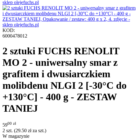
KOD:
6000478012
2 sztuki FUCHS RENOLIT
MO 2 - uniwersalny smar z
grafitem i dwusiarczkiem
molibdenu NLGI 2 [-30°C do
+130°C] - 400 g - ZESTAW
TANIEJ
00
zł
59
2 szt. (
29.50
zł
za szt.)
W magazynie