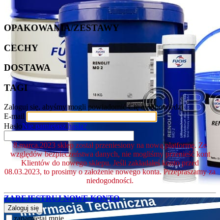
OPAKOWANIA/ZESTAWY
CECHY
DOSTAWA
TAGI
Zaloguj się, abyśmy mogli powiadomić Cię o odpowiedzi
E-mail
Hasło
Nie pamiętasz hasła?
8.marca.2023 sklep został przeniesiony na nową platformę. Ze
względów bezpieczeństwa danych, nie mogliśmy przenieść kont
Klientów do nowego sklepu. Jeśli zakładałeś konto przed
08.03.2023, to prosimy o założenie nowego konta. Przepraszamy za
niedogodności.
ZAREJESTRUJ NOWE KONTO
Zaloguj się
zapamiętaj mnie