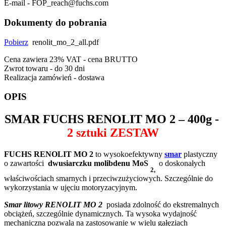
E-mail - FOP_reach@fuchs.com
Dokumenty do pobrania
Pobierz
renolit_mo_2_all.pdf
Cena zawiera 23% VAT - cena BRUTTO
Zwrot towaru - do 30 dni
Realizacja zamówień - dostawa
OPIS
SMAR
FUCHS RENOLIT MO 2
– 400g -
2 sztuki ZESTAW
FUCHS RENOLIT MO 2
to wysokoefektywny
smar
plastyczny
o zawartości
dwusiarczku molibdenu MoS
o doskonałych
2,
właściwościach smarnych i przeciwzużyciowych. Szczególnie do
wykorzystania w ujęciu motoryzacyjnym.
Smar litowy RENOLIT MO 2
posiada zdolność do ekstremalnych
obciążeń, szczególnie dynamicznych. Ta wysoka wydajność
mechaniczna pozwala na zastosowanie w wielu gałęziach