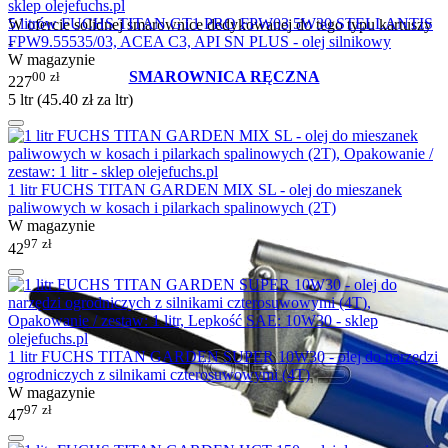
5 litrów FUCHS TITAN GT1 PRO FPW03 5W30 STELLANTIS
W ofercie solidnej smarownice dedykowanej do tego typu kartuszy
FPW9.55535/03, ACEA C3, API SN PLUS - olej silnikowy
-
W magazynie
SMAROWNICA RĘCZNA
00
zł
227
5 ltr (
45.40
zł
za ltr)
1 litr FUCHS TITAN GARDEN MIX SL - olej do mieszanek
paliwowych w kosach i pilarkach spalinowych (2T)
W magazynie
97
zł
42
1 litr FUCHS TITAN GARDEN SUPER 10W30 - olej do narzędzi
ogrodniczych z silnikami czterosuwowymi (4T)
W magazynie
97
zł
47