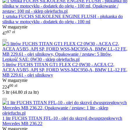
1 sztuka FUCHS SILKOLENE ENGINE FLUSH - płukanka do
silnika w motocyklu - dodatek do oleju - 100 ml
W magazynie
97
zł
47
5 litrów FUCHS TITAN GT1 FLEX C2 0W30 - ACEA C2,
ACEA A5/B5, API SP, FORD WSS-M2C950-A, BMW LL-12 FE,
MB 229.61 - olej silnikowy
W magazynie
00
zł
224
5 ltr (
44.80
zł
za ltr)
1 litr FUCHS TITAN FFL-10 - olej do skrzyń dwusprzęgłowych
Mercedes MB 236.22
W magazynie