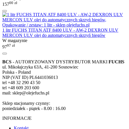
00
zł
157
1 litr FUCHS TITAN ATF 8400 ULV - AW-2 DEXRON ULV
MERCON ULV olej do automatycznych skrzyń biegów
W magazynie
97
zł
97
BCS
- AUTORYZOWANY DYSTRYBUTOR MARKI
FUCHS
ul. Mikołajczyka 63A, 41-200 Sosnowiec
Polska - Poland
NIP (VAT ID) PL6441036013
tel +48 32 290 43 50
tel +48 609 203 600
mail: sklep@olejefuchs.pl
Sklep stacjonarny czynny:
poniedziałek - piątek - 8.00 : 16.00
INFORMACJE
Kontakt