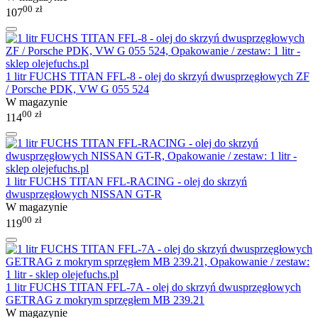
00
zł
107
1 litr FUCHS TITAN FFL-8 - olej do skrzyń dwusprzęgłowych ZF
/ Porsche PDK, VW G 055 524
W magazynie
00
zł
114
1 litr FUCHS TITAN FFL-RACING - olej do skrzyń
dwusprzęgłowych NISSAN GT-R
W magazynie
00
zł
119
1 litr FUCHS TITAN FFL-7A - olej do skrzyń dwusprzęgłowych
GETRAG z mokrym sprzęgłem MB 239.21
W magazynie