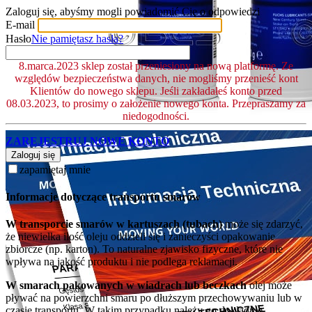
Zaloguj się, abyśmy mogli powiadomić Cię o odpowiedzi
E-mail
Hasło
Nie pamiętasz hasła?
8.marca.2023 sklep został przeniesiony na nową platformę. Ze
względów bezpieczeństwa danych, nie mogliśmy przenieść kont
Klientów do nowego sklepu. Jeśli zakładałeś konto przed
08.03.2023, to prosimy o założenie nowego konta. Przepraszamy za
niedogodności.
ZAREJESTRUJ NOWE KONTO
Zaloguj się
zapamiętaj mnie
Informacje dotyczące transportu smarów
W transporcie smarów w kartuszach (tubach)
może się zdarzyć,
że niewielka ilość oleju oddzieli się i zanieczyści opakowanie
zbiorcze (np. karton). To naturalne zjawisko fizyczne, które nie
wpływa na jakość produktu i nie podlega reklamacji.
W smarach pakowanych w wiadrach lub beczkach
olej może
pływać na powierzchni smaru po dłuższym przechowywaniu lub w
czasie transportu. W takim przypadku należy go dokładnie