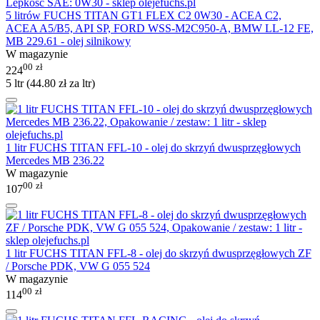
5 litrów FUCHS TITAN GT1 FLEX C2 0W30 - ACEA C2,
ACEA A5/B5, API SP, FORD WSS-M2C950-A, BMW LL-12 FE,
MB 229.61 - olej silnikowy
W magazynie
00
zł
224
5 ltr (
44.80
zł
za ltr)
1 litr FUCHS TITAN FFL-10 - olej do skrzyń dwusprzęgłowych
Mercedes MB 236.22
W magazynie
00
zł
107
1 litr FUCHS TITAN FFL-8 - olej do skrzyń dwusprzęgłowych ZF
/ Porsche PDK, VW G 055 524
W magazynie
00
zł
114