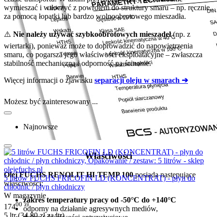
wymieszać i wtłoczyć z powrotem do struktury smaru – np. ręcznie,
za pomocą łopatki lub bardzo wolnoobrotowego mieszadła.
⚠️
Nie należy używać szybkoobrotowych mieszadeł
(np. z
wiertarki), ponieważ może to doprowadzić do napowietrzenia
smaru, co pogarsza jego właściwości eksploatacyjne – zwłaszcza
stabilność mechaniczną i odporność na ścinanie.
Więcej informacji o zjawisku
separacji oleju w smarach ➔
Możesz być zainteresowany ...
Najnowsze
Właściwości
Olej FUCHS RENOLIT HI-TEMP 100
posiada następujące
5 litrów FUCHS FRICOFIN LD (KONCENTRAT) - płyn do
właściwości:
chłodnic / płyn chłodniczy
W magazynie
zakres temperatury pracy od -50°C do +140°C
00
zł
174
odporny na działanie agresywnych mediów,
5 ltr (
34.80
zł
za ltr)