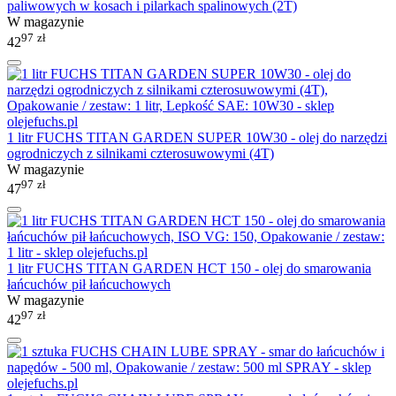
paliwowych w kosach i pilarkach spalinowych (2T)
W magazynie
97
zł
42
1 litr FUCHS TITAN GARDEN SUPER 10W30 - olej do narzędzi
ogrodniczych z silnikami czterosuwowymi (4T)
W magazynie
97
zł
47
1 litr FUCHS TITAN GARDEN HCT 150 - olej do smarowania
łańcuchów pił łańcuchowych
W magazynie
97
zł
42