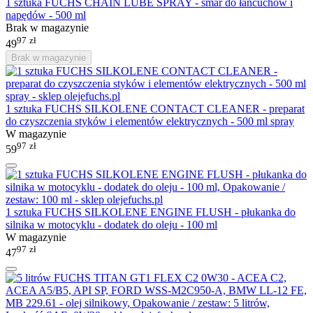
1 sztuka FUCHS CHAIN LUBE SPRAY - smar do łańcuchów i
napędów - 500 ml
Brak w magazynie
97
zł
49
Brak w magazynie
1 sztuka FUCHS SILKOLENE CONTACT CLEANER - preparat
do czyszczenia styków i elementów elektrycznych - 500 ml spray
W magazynie
97
zł
59
1 sztuka FUCHS SILKOLENE ENGINE FLUSH - płukanka do
silnika w motocyklu - dodatek do oleju - 100 ml
W magazynie
97
zł
47