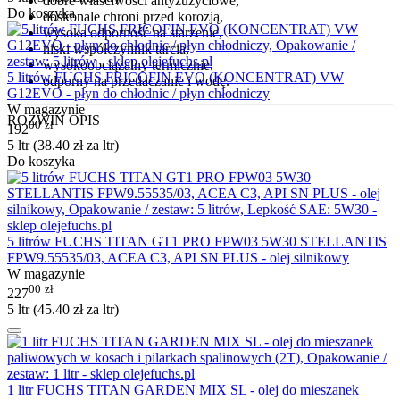
dobre właściwości antyzużyciowe,
Do koszyka
doskonale chroni przed korozją,
wysoka odporność na starzenie,
niski współczynnik tarcia,
wysokoobciążalny termicznie,
5 litrów FUCHS FRICOFIN EVO (KONCENTRAT) VW
odporny na przetłaczanie i wodę.
G12EVO - płyn do chłodnic / płyn chłodniczy
W magazynie
ROZWIŃ OPIS
00
zł
192
5 ltr (
38.40
zł
za ltr)
Do koszyka
5 litrów FUCHS TITAN GT1 PRO FPW03 5W30 STELLANTIS
FPW9.55535/03, ACEA C3, API SN PLUS - olej silnikowy
W magazynie
00
zł
227
5 ltr (
45.40
zł
za ltr)
1 litr FUCHS TITAN GARDEN MIX SL - olej do mieszanek