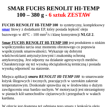
SMAR
FUCHS RENOLIT HI-TEMP
100
– 380 g -
6 sztuk ZESTAW
FUCHS RENOLIT HI-TEMP 100
to syntetyczny, kompleksowy
smar
litowy z dodatkami EP, który posiada lepkość oleju
2
bazowego w 40°C - 100 mm
/s i klasę konsystencji
NLGI 2
.
Smar FUCHS RENOLIT HI-TEMP 100
jest produktem o niskim
współczynniku tarcia oraz momentu obrotowego co poprawia
współczynnik smarowalności. Wykazuje się dobrymi
właściwościami antyzużyciowymi i znakomitą ochroną
antykorozyjną. Jest odporny na działanie agresywnych mediów.
Charakteryzuje się też wysoką obciążalnością termiczną i posiada
wysoką odporność na starzenie.
Miejsca aplikacji
smaru RENOLIT HI-TEMP 100
to smarowanie
łożysk ślizgowych i tocznych, pracujących w szerokim zakresie
temperaturowym. Doskonale sprawdza się w środowisku o dużym
zawilgoceniu oraz bardzo suchym. W motoryzacji jest niezastąpiony
w piastach kół samochodów ciężarowych i przegubach w wałach
kardana.
W ofercie jest dostępna też odmiana tego smaru z
lepkością oleju