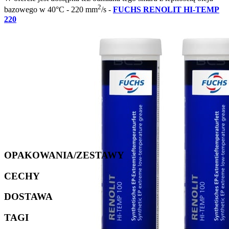
2
bazowego w 40°C - 220 mm
/s -
FUCHS RENOLIT HI-TEMP
220
OPAKOWANIA/ZESTAWY
CECHY
DOSTAWA
TAGI