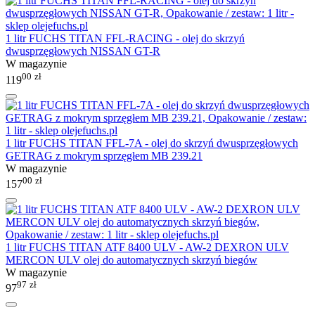
1 litr FUCHS TITAN FFL-RACING - olej do skrzyń
dwusprzęgłowych NISSAN GT-R
W magazynie
00
zł
119
1 litr FUCHS TITAN FFL-7A - olej do skrzyń dwusprzęgłowych
GETRAG z mokrym sprzęgłem MB 239.21
W magazynie
00
zł
157
1 litr FUCHS TITAN ATF 8400 ULV - AW-2 DEXRON ULV
MERCON ULV olej do automatycznych skrzyń biegów
W magazynie
97
zł
97