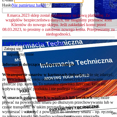
Hasło
Nie pamiętasz hasła?
8.marca.2023 sklep został przeniesiony na nową platformę. Ze
względów bezpieczeństwa danych, nie mogliśmy przenieść kont
Klientów do nowego sklepu. Jeśli zakładałeś konto przed
08.03.2023, to prosimy o założenie nowego konta. Przepraszamy za
niedogodności.
ZAREJESTRUJ NOWE KONTO
Zaloguj się
zapamiętaj mnie
Informacje dotyczące transportu smarów
W transporcie smarów w kartuszach (tubach)
może się zdarzyć,
że niewielka ilość oleju oddzieli się i zanieczyści opakowanie
zbiorcze (np. karton). To naturalne zjawisko fizyczne, które nie
wpływa na jakość produktu i nie podlega reklamacji.
W smarach pakowanych w wiadrach lub beczkach
olej może
pływać na powierzchni smaru po dłuższym przechowywaniu lub w
czasie transportu. W takim przypadku należy go dokładnie
wymieszać i wtłoczyć z powrotem do struktury smaru – np. ręcznie,
za pomocą łopatki lub bardzo wolnoobrotowego mieszadła.