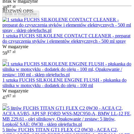
Brak w magazynie
97
zł
49
ROZWIŃ OPIS
Brak w magazynie
1 sztuka FUCHS SILKOLENE CONTACT CLEANER - preparat
do czyszczenia styków i elementów elektrycznych - 500 ml spray
W magazynie
97
zł
59
1 sztuka FUCHS SILKOLENE ENGINE FLUSH - płukanka do
silnika w motocyklu - dodatek do oleju - 100 ml
W magazynie
97
zł
47
5 litrów FUCHS TITAN GT1 FLEX C2 0W30 - ACEA C2,