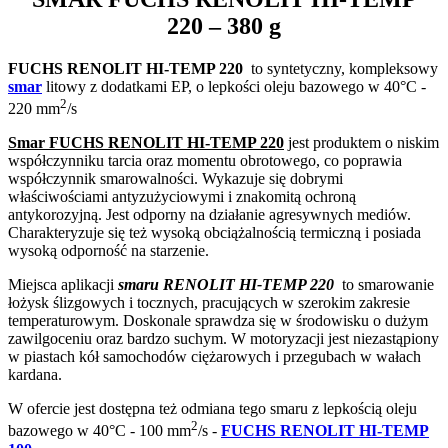
220
– 380 g
FUCHS RENOLIT HI-TEMP 220
to syntetyczny, kompleksowy
smar
litowy z dodatkami EP, o lepkości
oleju bazowego w 40°C -
2
220 mm
/s
Smar FUCHS RENOLIT HI-TEMP 220
jest produktem o niskim
współczynniku tarcia oraz momentu obrotowego, co poprawia
współczynnik smarowalności. Wykazuje się dobrymi
właściwościami antyzużyciowymi i znakomitą ochroną
antykorozyjną. Jest odporny na działanie agresywnych mediów.
Charakteryzuje się też wysoką obciążalnością termiczną i posiada
wysoką odporność na starzenie.
Miejsca aplikacji
smaru RENOLIT HI-TEMP 220
to smarowanie
łożysk ślizgowych i tocznych, pracujących w szerokim zakresie
temperaturowym. Doskonale sprawdza się w środowisku o dużym
zawilgoceniu oraz bardzo suchym. W motoryzacji jest niezastąpiony
w piastach kół samochodów ciężarowych i przegubach w wałach
kardana.
W ofercie jest dostępna też odmiana tego smaru z
lepkością oleju
2
bazowego w 40°C - 100 mm
/s -
FUCHS RENOLIT HI-TEMP