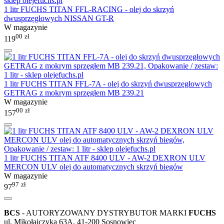
1 litr FUCHS TITAN FFL-RACING - olej do skrzyń
dwusprzęgłowych NISSAN GT-R
W magazynie
00
zł
119
1 litr FUCHS TITAN FFL-7A - olej do skrzyń dwusprzęgłowych
GETRAG z mokrym sprzęgłem MB 239.21
W magazynie
00
zł
157
1 litr FUCHS TITAN ATF 8400 ULV - AW-2 DEXRON ULV
MERCON ULV olej do automatycznych skrzyń biegów
W magazynie
97
zł
97
BCS
- AUTORYZOWANY DYSTRYBUTOR MARKI
FUCHS
ul. Mikołajczyka 63A, 41-200 Sosnowiec