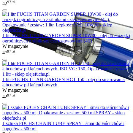
97
zł
42
1 litr FUCHS TITAN GARDEN SUPER 10W30 - olej do narzędzi
ogrodniczych z silnikami czterosuwowymi (4T)
W magazynie
97
zł
47
1 litr FUCHS TITAN GARDEN HCT 150 - olej do smarowania
łańcuchów pił łańcuchowych
W magazynie
97
zł
42
1 sztuka FUCHS CHAIN LUBE SPRAY - smar do łańcuchów i
napędów - 500 ml