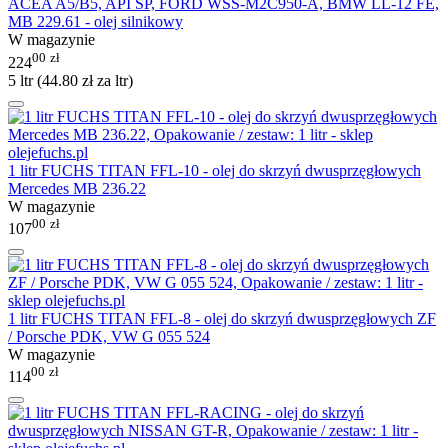
ACEA A5/B5, API SP, FORD WSS-M2C950-A, BMW LL-12 FE,
MB 229.61 - olej silnikowy
W magazynie
00
zł
224
5 ltr (
44.80
zł
za ltr)
1 litr FUCHS TITAN FFL-10 - olej do skrzyń dwusprzęgłowych
Mercedes MB 236.22
W magazynie
00
zł
107
1 litr FUCHS TITAN FFL-8 - olej do skrzyń dwusprzęgłowych ZF
/ Porsche PDK, VW G 055 524
W magazynie
00
zł
114