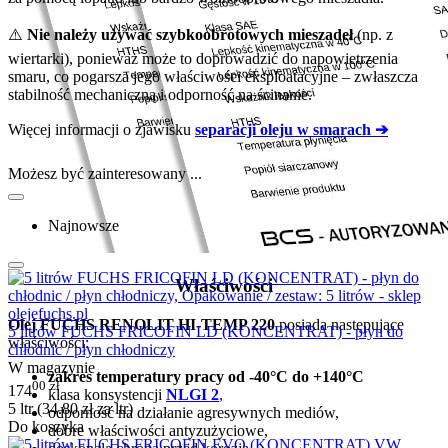
⚠️
Nie należy używać szybkoobrotowych mieszadeł
(np. z
wiertarki), ponieważ może to doprowadzić do napowietrzenia
smaru, co pogarsza jego właściwości eksploatacyjne – zwłaszcza
stabilność mechaniczną i odporność na ścinanie.
Więcej informacji o zjawisku
separacji oleju w smarach ➔
Możesz być zainteresowany ...
Najnowsze
Właściwości
Olej FUCHS RENOLIT HI-TEMP 220
posiada następujące
5 litrów FUCHS FRICOFIN LD (KONCENTRAT) - płyn do
właściwości:
chłodnic / płyn chłodniczy
W magazynie
zakres temperatury pracy od -40°C do +140°C
00
zł
174
klasa konsystencji
NLGI 2
,
5 ltr (
34.80
zł
za ltr)
odporność na działanie agresywnych mediów,
Do koszyka
dobre właściwości antyzużyciowe,