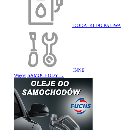
DODATKI DO PALIWA
INNE
Więcej SAMOCHODY
→