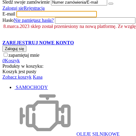
Śledź swoje zamówienie
Zaloguj się
Rejestracja
E-mail
Hasło
Nie pamiętasz hasła?
8.marca.2023 sklep został przeniesiony na nową platformę. Ze wzgl
ZAREJESTRUJ NOWE KONTO
Zaloguj się
zapamiętaj mnie
0
Koszyk
Produkty w koszyku:
Koszyk jest pusty
Zobacz koszyk
Kasa
SAMOCHODY
OLEJE SILNIKOWE