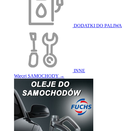
DODATKI DO PALIWA
INNE
Więcej SAMOCHODY
→