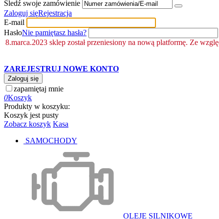
Śledź swoje zamówienie
Zaloguj się
Rejestracja
E-mail
Hasło
Nie pamiętasz hasła?
8.marca.2023 sklep został przeniesiony na nową platformę. Ze wzgl
ZAREJESTRUJ NOWE KONTO
Zaloguj się
zapamiętaj mnie
0
Koszyk
Produkty w koszyku:
Koszyk jest pusty
Zobacz koszyk
Kasa
SAMOCHODY
OLEJE SILNIKOWE