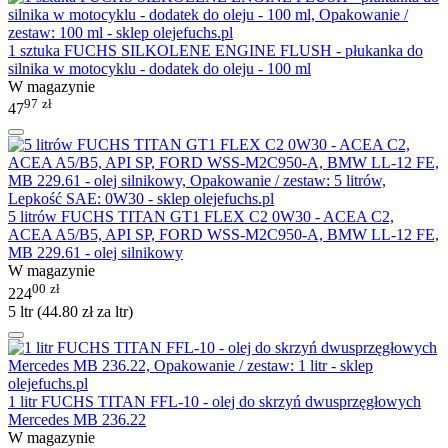
1 sztuka FUCHS SILKOLENE ENGINE FLUSH - płukanka do
silnika w motocyklu - dodatek do oleju - 100 ml
W magazynie
97
zł
47
5 litrów FUCHS TITAN GT1 FLEX C2 0W30 - ACEA C2,
ACEA A5/B5, API SP, FORD WSS-M2C950-A, BMW LL-12 FE,
MB 229.61 - olej silnikowy
W magazynie
00
zł
224
5 ltr (
44.80
zł
za ltr)
1 litr FUCHS TITAN FFL-10 - olej do skrzyń dwusprzęgłowych
Mercedes MB 236.22
W magazynie