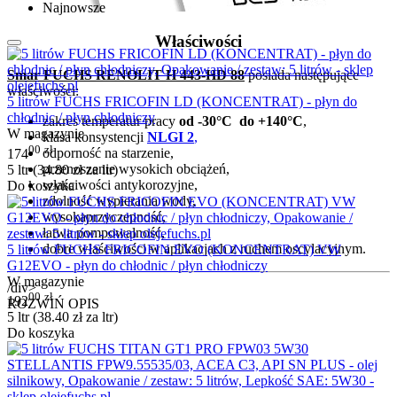
Najnowsze
Właściwości
Smar FUCHS RENOLIT H 443-HD 88
posiada następujące
właściwości:
5 litrów FUCHS FRICOFIN LD (KONCENTRAT) - płyn do
chłodnic / płyn chłodniczy
zakres temperatur pracy
od -30°C do +140°C
,
W magazynie
klasa konsystencji
NLGI 2
,
00
zł
odporność na starzenie,
174
przenoszenie wysokich obciążeń,
5 ltr (
34.80
zł
za ltr)
właściwości antykorozyjne,
Do koszyka
zdolność wypierania wody,
wysokaprzyczepność,
łatwa pompowalność,
dobre właściwości w aplikacjach z ruchem oscylacyjnym.
5 litrów FUCHS FRICOFIN EVO (KONCENTRAT) VW
G12EVO - płyn do chłodnic / płyn chłodniczy
W magazynie
/div>
00
zł
192
ROZWIŃ OPIS
5 ltr (
38.40
zł
za ltr)
Do koszyka