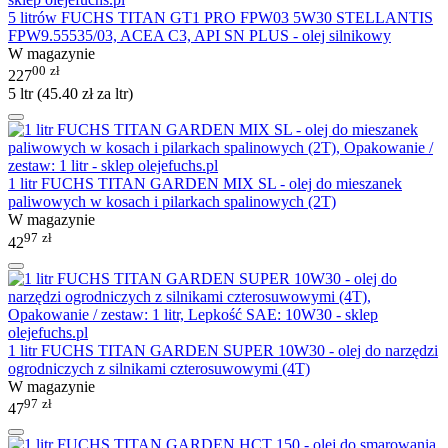
5 litrów FUCHS TITAN GT1 PRO FPW03 5W30 STELLANTIS
FPW9.55535/03, ACEA C3, API SN PLUS - olej silnikowy
W magazynie
00
zł
227
5 ltr (
45.40
zł
za ltr)
1 litr FUCHS TITAN GARDEN MIX SL - olej do mieszanek
paliwowych w kosach i pilarkach spalinowych (2T)
W magazynie
97
zł
42
1 litr FUCHS TITAN GARDEN SUPER 10W30 - olej do narzędzi
ogrodniczych z silnikami czterosuwowymi (4T)
W magazynie
97
zł
47