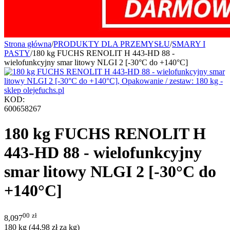
Strona główna
/
PRODUKTY DLA PRZEMYSŁU
/
SMARY I
PASTY
/
180 kg FUCHS RENOLIT H 443-HD 88 -
wielofunkcyjny smar litowy NLGI 2 [-30°C do +140°C]
KOD:
600658267
180 kg FUCHS RENOLIT H
443-HD 88 - wielofunkcyjny
smar litowy NLGI 2 [-30°C do
+140°C]
00
zł
8,097
180 kg (
44.98
zł
za kg)