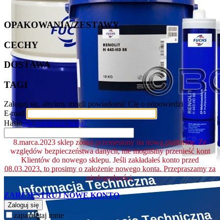
OPAKOWANIA/ZESTAWY
CECHY
DOSTAWA
TAGI
Zaloguj się, abyśmy mogli powiadomić Cię o odpowiedzi
E-mail
Hasło
Nie pamiętasz hasła?
8.marca.2023 sklep został przeniesiony na nową platformę. Ze
względów bezpieczeństwa danych, nie mogliśmy przenieść kont
Klientów do nowego sklepu. Jeśli zakładałeś konto przed
08.03.2023, to prosimy o założenie nowego konta. Przepraszamy za
niedogodności.
ZAREJESTRUJ NOWE KONTO
Zaloguj się
zapamiętaj mnie