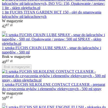
1 litr FUCHS TITAN GARDEN HCT 150 - olej do smarowania
łańcuchów pił łańcuchowych
W magazynie
97
zł
42
1 sztuka FUCHS CHAIN LUBE SPRAY - smar do łańcuchów i
napędów - 500 ml
Brak w magazynie
97
zł
49
Brak w magazynie
1 sztuka FUCHS SILKOLENE CONTACT CLEANER - preparat
do czyszczenia styków i elementów elektrycznych - 500 ml spray
W magazynie
97
zł
59