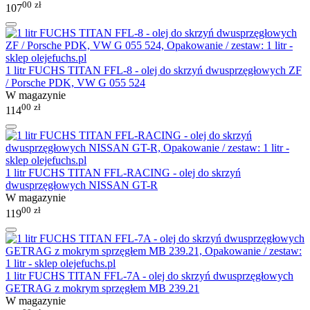
00
zł
107
1 litr FUCHS TITAN FFL-8 - olej do skrzyń dwusprzęgłowych ZF
/ Porsche PDK, VW G 055 524
W magazynie
00
zł
114
1 litr FUCHS TITAN FFL-RACING - olej do skrzyń
dwusprzęgłowych NISSAN GT-R
W magazynie
00
zł
119
1 litr FUCHS TITAN FFL-7A - olej do skrzyń dwusprzęgłowych
GETRAG z mokrym sprzęgłem MB 239.21
W magazynie