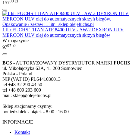
00
zł
157
1 litr FUCHS TITAN ATF 8400 ULV - AW-2 DEXRON ULV
MERCON ULV olej do automatycznych skrzyń biegów
W magazynie
97
zł
97
BCS
- AUTORYZOWANY DYSTRYBUTOR MARKI
FUCHS
ul. Mikołajczyka 63A, 41-200 Sosnowiec
Polska - Poland
NIP (VAT ID) PL6441036013
tel +48 32 290 43 50
tel +48 609 203 600
mail: sklep@olejefuchs.pl
Sklep stacjonarny czynny:
poniedziałek - piątek - 8.00 : 16.00
INFORMACJE
Kontakt