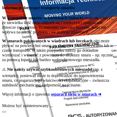
Informacje dotyczące transportu smarów
W transporcie smarów w kartuszach (tubach)
może się zdarzyć,
że niewielka ilość oleju oddzieli się i zanieczyści opakowanie
zbiorcze (np. karton). To naturalne zjawisko fizyczne, które nie
wpływa na jakość produktu i nie podlega reklamacji.
W smarach pakowanych w wiadrach lub beczkach
olej może
pływać na powierzchni smaru po dłuższym przechowywaniu lub w
czasie transportu. W takim przypadku należy go dokładnie
wymieszać i wtłoczyć z powrotem do struktury smaru – np. ręcznie,
za pomocą łopatki lub bardzo wolnoobrotowego mieszadła.
⚠️
Nie należy używać szybkoobrotowych mieszadeł
(np. z
wiertarki), ponieważ może to doprowadzić do napowietrzenia
smaru, co pogarsza jego właściwości eksploatacyjne – zwłaszcza
stabilność mechaniczną i odporność na ścinanie.
Więcej informacji o zjawisku
separacji oleju w smarach ➔
Możesz być zainteresowany ...