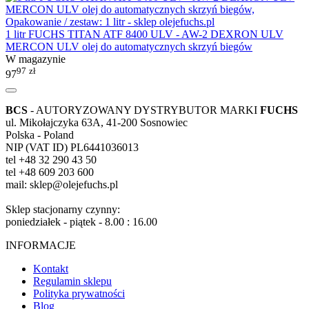
1 litr FUCHS TITAN ATF 8400 ULV - AW-2 DEXRON ULV
MERCON ULV olej do automatycznych skrzyń biegów
W magazynie
97
zł
97
BCS
- AUTORYZOWANY DYSTRYBUTOR MARKI
FUCHS
ul. Mikołajczyka 63A, 41-200 Sosnowiec
Polska - Poland
NIP (VAT ID) PL6441036013
tel +48 32 290 43 50
tel +48 609 203 600
mail: sklep@olejefuchs.pl
Sklep stacjonarny czynny:
poniedziałek - piątek - 8.00 : 16.00
INFORMACJE
Kontakt
Regulamin sklepu
Polityka prywatności
Blog