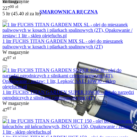
W magazynie
kartuszy -
00
zł
227
SMAROWNICA RĘCZNA
5 ltr (
45.40
zł
za ltr)
1 litr FUCHS TITAN GARDEN MIX SL - olej do mieszanek
paliwowych w kosach i pilarkach spalinowych (2T)
W magazynie
97
zł
42
1 litr FUCHS TITAN GARDEN SUPER 10W30 - olej do narzędzi
ogrodniczych z silnikami czterosuwowymi (4T)
W magazynie
97
zł
47