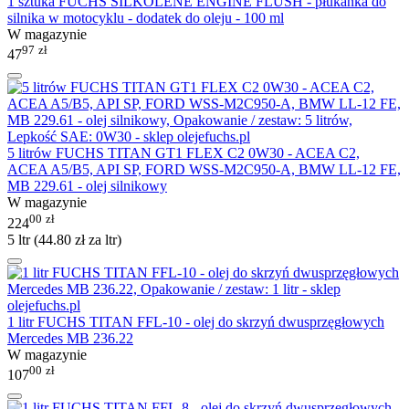
1 sztuka FUCHS SILKOLENE ENGINE FLUSH - płukanka do
silnika w motocyklu - dodatek do oleju - 100 ml
W magazynie
97
zł
47
5 litrów FUCHS TITAN GT1 FLEX C2 0W30 - ACEA C2,
ACEA A5/B5, API SP, FORD WSS-M2C950-A, BMW LL-12 FE,
MB 229.61 - olej silnikowy
W magazynie
00
zł
224
5 ltr (
44.80
zł
za ltr)
1 litr FUCHS TITAN FFL-10 - olej do skrzyń dwusprzęgłowych
Mercedes MB 236.22
W magazynie
00
zł
107