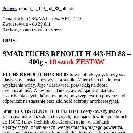
Pobierz
renolit_h_443_hd_88_all.pdf
Cena zawiera 23% VAT - cena BRUTTO
Zwrot towaru - do 30 dni
Realizacja zamówień - dostawa
OPIS
SMAR
FUCHS RENOLIT H 443-HD 88
–
400g -
10 sztuk ZESTAW
FUCHS RENOLIT H443-HD 88
to wielofunkcyjny, litowy smar
plastyczny, posiadający wysoką stabilność termiczną i zdolność
wypierania wody. Jego właściwości pozwalają na dobrą
przetłaczalność. W swoim składzie zawiera gamę dodatków
uszlachetniających, które podnoszą przyczepność do powierzchni,
odporność na starzenie oraz zdolność ochrony antykorozyjnej.
Smar FUCHS RENOLIT H 443-HD 88
dedykowany jest do
zastosowania w łożyskach tocznych, pracujących w temperaturach
do 130
°C i przy średnich obciążeniach m.in.: w silnikach
elektrycznych, obrabiarkach, wentylatorach gorącego powietrza,
urządzeniach suszarniczych, w cylindrach suszących w przemyśle