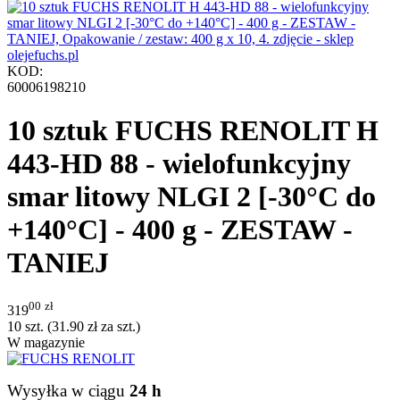
KOD:
60006198210
10 sztuk FUCHS RENOLIT H
443-HD 88 - wielofunkcyjny
smar litowy NLGI 2 [-30°C do
+140°C] - 400 g - ZESTAW -
TANIEJ
00
zł
319
10 szt. (
31.90
zł
za szt.)
W magazynie
Wysyłka w ciągu
24 h