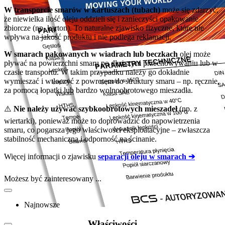
W transporcie smarów w kartuszach (tubach)
może się zdarzyć,
że niewielka ilość oleju oddzieli się i zanieczyści opakowanie
zbiorcze (np. karton). To naturalne zjawisko fizyczne, które nie
wpływa na jakość produktu i nie podlega reklamacji.
W smarach pakowanych w wiadrach lub beczkach
olej może
pływać na powierzchni smaru po dłuższym przechowywaniu lub w
czasie transportu. W takim przypadku należy go dokładnie
wymieszać i wtłoczyć z powrotem do struktury smaru – np. ręcznie,
za pomocą łopatki lub bardzo wolnoobrotowego mieszadła.
⚠️
Nie należy używać szybkoobrotowych mieszadeł
(np. z
wiertarki), ponieważ może to doprowadzić do napowietrzenia
smaru, co pogarsza jego właściwości eksploatacyjne – zwłaszcza
stabilność mechaniczną i odporność na ścinanie.
Więcej informacji o zjawisku
separacji oleju w smarach ➔
Możesz być zainteresowany ...
Najnowsze
Właściwości