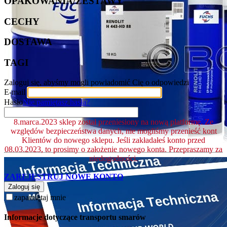
OPAKOWANIA/ZESTAWY
CECHY
DOSTAWA
TAGI
Zaloguj się, abyśmy mogli powiadomić Cię o odpowiedzi
E-mail
Hasło
Nie pamiętasz hasła?
8.marca.2023 sklep został przeniesiony na nową platformę. Ze
względów bezpieczeństwa danych, nie mogliśmy przenieść kont
Klientów do nowego sklepu. Jeśli zakładałeś konto przed
08.03.2023, to prosimy o założenie nowego konta. Przepraszamy za
niedogodności.
ZAREJESTRUJ NOWE KONTO
Zaloguj się
zapamiętaj mnie
Informacje dotyczące transportu smarów