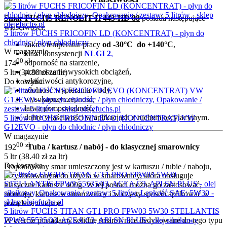
Smar FUCHS RENOLIT H 443-HD 88
posiada następujące
właściwości:
5 litrów FUCHS FRICOFIN LD (KONCENTRAT) - płyn do
chłodnic / płyn chłodniczy
zakres temperatur pracy
od -30°C do +140°C
,
W magazynie
klasa konsystencji
NLGI 2
,
00
zł
odporność na starzenie,
174
przenoszenie wysokich obciążeń,
5 ltr (
34.80
zł
za ltr)
właściwości antykorozyjne,
Do koszyka
zdolność wypierania wody,
wysokaprzyczepność,
łatwa pompowalność,
dobre właściwości w aplikacjach z ruchem oscylacyjnym.
5 litrów FUCHS FRICOFIN EVO (KONCENTRAT) VW
G12EVO - płyn do chłodnic / płyn chłodniczy
W magazynie
00
zł
Tuba / kartusz / nabój - do klasycznej smarownicy
192
5 ltr (
38.40
zł
za ltr)
Do koszyka
Proponowany smar umieszczony jest w kartuszu / tubie / naboju,
przystosowanym do użycia w smarownicy, która obsługuje
klasyczne kartusze 400g.
W tej postaci można go zastosować,
montując kartusz w smarownicy i w czysty sposób aplikować w
pożądane miejsce.
5 litrów FUCHS TITAN GT1 PRO FPW03 5W30 STELLANTIS
FPW9.55535/03, ACEA C3, API SN PLUS - olej silnikowy
W ofercie posiadamy solidne smarownice dedykowane do tego typu