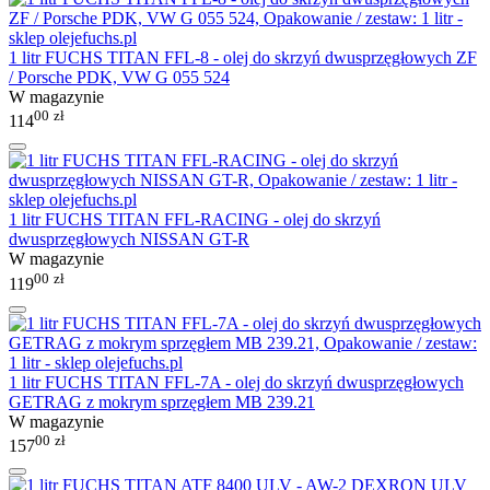
1 litr FUCHS TITAN FFL-8 - olej do skrzyń dwusprzęgłowych ZF
/ Porsche PDK, VW G 055 524
W magazynie
00
zł
114
1 litr FUCHS TITAN FFL-RACING - olej do skrzyń
dwusprzęgłowych NISSAN GT-R
W magazynie
00
zł
119
1 litr FUCHS TITAN FFL-7A - olej do skrzyń dwusprzęgłowych
GETRAG z mokrym sprzęgłem MB 239.21
W magazynie
00
zł
157