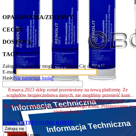
OPAKOWANIA/ZESTAWY
CECHY
DOSTAWA
TAGI
Zaloguj się, abyśmy mogli powiadomić Cię o odpowiedzi
E-mail
Hasło
Nie pamiętasz hasła?
8.marca.2023 sklep został przeniesiony na nową platformę. Ze
względów bezpieczeństwa danych, nie mogliśmy przenieść kont
Klientów do nowego sklepu. Jeśli zakładałeś konto przed
08.03.2023, to prosimy o założenie nowego konta. Przepraszamy za
niedogodności.
ZAREJESTRUJ NOWE KONTO
Zaloguj się
zapamiętaj mnie