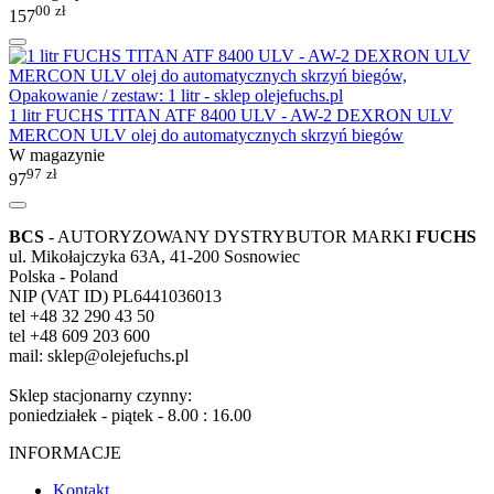
00
zł
157
1 litr FUCHS TITAN ATF 8400 ULV - AW-2 DEXRON ULV
MERCON ULV olej do automatycznych skrzyń biegów
W magazynie
97
zł
97
BCS
- AUTORYZOWANY DYSTRYBUTOR MARKI
FUCHS
ul. Mikołajczyka 63A, 41-200 Sosnowiec
Polska - Poland
NIP (VAT ID) PL6441036013
tel +48 32 290 43 50
tel +48 609 203 600
mail: sklep@olejefuchs.pl
Sklep stacjonarny czynny:
poniedziałek - piątek - 8.00 : 16.00
INFORMACJE
Kontakt