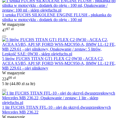
1 sztuka FUCHS SILKOLENE ENGINE FLUSH - płukanka do
silnika w motocyklu - dodatek do oleju - 100 ml
W magazynie
97
zł
47
5 litrów FUCHS TITAN GT1 FLEX C2 0W30 - ACEA C2,
ACEA A5/B5, API SP, FORD WSS-M2C950-A, BMW LL-12 FE,
MB 229.61 - olej silnikowy
W magazynie
00
zł
224
5 ltr (
44.80
zł
za ltr)
1 litr FUCHS TITAN FFL-10 - olej do skrzyń dwusprzęgłowych
Mercedes MB 236.22
W magazynie