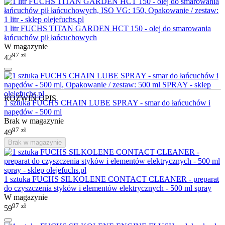
1 litr FUCHS TITAN GARDEN HCT 150 - olej do smarowania
łańcuchów pił łańcuchowych
W magazynie
97
zł
42
ROZWIŃ OPIS
1 sztuka FUCHS CHAIN LUBE SPRAY - smar do łańcuchów i
napędów - 500 ml
Brak w magazynie
97
zł
49
Brak w magazynie
1 sztuka FUCHS SILKOLENE CONTACT CLEANER - preparat
do czyszczenia styków i elementów elektrycznych - 500 ml spray
W magazynie
97
zł
59