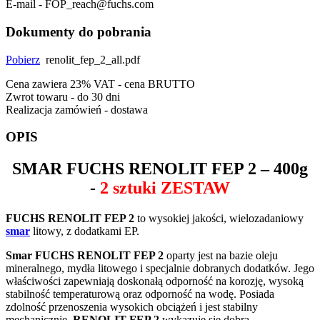
E-mail - FOP_reach@fuchs.com
Dokumenty do pobrania
Pobierz
renolit_fep_2_all.pdf
Cena zawiera 23% VAT - cena BRUTTO
Zwrot towaru - do 30 dni
Realizacja zamówień - dostawa
OPIS
SMAR
FUCHS RENOLIT FEP 2
– 400g
-
2 sztuki ZESTAW
FUCHS RENOLIT FEP 2
to wysokiej jakości, wielozadaniowy
smar
litowy, z dodatkami EP.
Smar FUCHS RENOLIT FEP 2
oparty jest na bazie oleju
mineralnego, mydła litowego i specjalnie dobranych dodatków. Jego
właściwości zapewniają doskonałą odporność na korozję, wysoką
stabilność temperaturową oraz odporność na wodę. Posiada
zdolność przenoszenia wysokich obciążeń i jest stabilny
mechanicznie.
RENOLIT FEP 2
wykazuje się dobrą