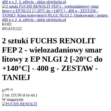
KOD:
6014331222
2 sztuki FUCHS RENOLIT
FEP 2 - wielozadaniowy smar
litowy z EP NLGI 2 [-20°C do
+140°C] - 400 g - ZESTAW -
TANIEJ
00
zł
67
2 szt. (
33.50
zł
za szt.)
W magazynie