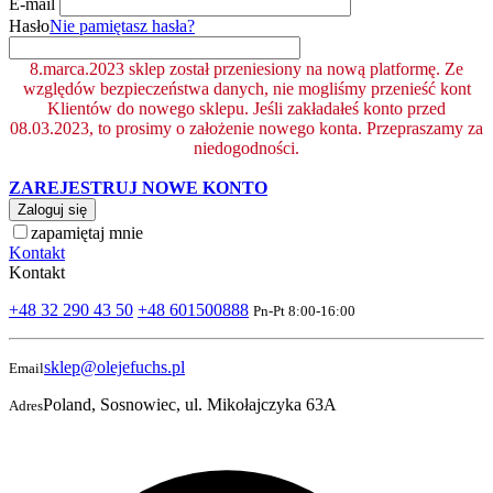
E-mail
Hasło
Nie pamiętasz hasła?
8.marca.2023 sklep został przeniesiony na nową platformę. Ze
względów bezpieczeństwa danych, nie mogliśmy przenieść kont
Klientów do nowego sklepu. Jeśli zakładałeś konto przed
08.03.2023, to prosimy o założenie nowego konta. Przepraszamy za
niedogodności.
ZAREJESTRUJ NOWE KONTO
Zaloguj się
zapamiętaj mnie
Kontakt
Kontakt
+48 32 290 43 50
+48 601500888
Pn-Pt 8:00-16:00
sklep@olejefuchs.pl
Email
Poland, Sosnowiec, ul. Mikołajczyka 63A
Adres