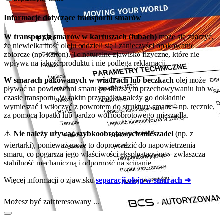
Informacje dotyczące transportu smarów
W transporcie smarów w kartuszach (tubach)
może się zdarzyć,
że niewielka ilość oleju oddzieli się i zanieczyści opakowanie
zbiorcze (np. karton). To naturalne zjawisko fizyczne, które nie
wpływa na jakość produktu i nie podlega reklamacji.
W smarach pakowanych w wiadrach lub beczkach
olej może
pływać na powierzchni smaru po dłuższym przechowywaniu lub w
czasie transportu. W takim przypadku należy go dokładnie
wymieszać i wtłoczyć z powrotem do struktury smaru – np. ręcznie,
za pomocą łopatki lub bardzo wolnoobrotowego mieszadła.
⚠️
Nie należy używać szybkoobrotowych mieszadeł
(np. z
wiertarki), ponieważ może to doprowadzić do napowietrzenia
smaru, co pogarsza jego właściwości eksploatacyjne – zwłaszcza
stabilność mechaniczną i odporność na ścinanie.
Więcej informacji o zjawisku
separacji oleju w smarach ➔
Możesz być zainteresowany ...