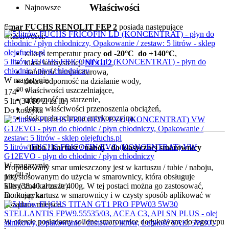
Właściwości
Najnowsze
Smar FUCHS RENOLIT FEP 2
posiada następujące
właściwości:
zakres temperatur pracy
od -20°C do +140°C
,
5 litrów FUCHS FRICOFIN LD (KONCENTRAT) - płyn do
klasa konsystencji
NLGI 2
,
chłodnic / płyn chłodniczy
stabilność temperaturowa,
W magazynie
dobra odporność na działanie wody,
00
zł
właściwości uszczelniające,
174
odporność na starzenie,
5 ltr (
34.80
zł
za ltr)
dobre właściwości przenoszenia obciążeń,
Do koszyka
doskonała ochrona antykorozyjna.
5 litrów FUCHS FRICOFIN EVO (KONCENTRAT) VW
Tuba / kartusz / nabój - do klasycznej smarownicy
G12EVO - płyn do chłodnic / płyn chłodniczy
W magazynie
Proponowany smar umieszczony jest w kartuszu / tubie / naboju,
00
zł
192
przystosowanym do użycia w smarownicy, która obsługuje
5 ltr (
38.40
zł
za ltr)
klasyczne kartusze 400g. W tej postaci można go zastosować,
Do koszyka
montując kartusz w smarownicy i w czysty sposób aplikować w
pożądane miejsce.
W ofercie posiadamy solidne smarownice dedykowane do tego typu