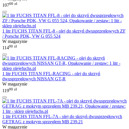
00
zł
107
1 litr FUCHS TITAN FFL-8 - olej do skrzyń dwusprzęgłowych ZF
/ Porsche PDK, VW G 055 524
W magazynie
00
zł
114
1 litr FUCHS TITAN FFL-RACING - olej do skrzyń
dwusprzęgłowych NISSAN GT-R
W magazynie
00
zł
119
1 litr FUCHS TITAN FFL-7A - olej do skrzyń dwusprzęgłowych
GETRAG z mokrym sprzęgłem MB 239.21
W magazynie