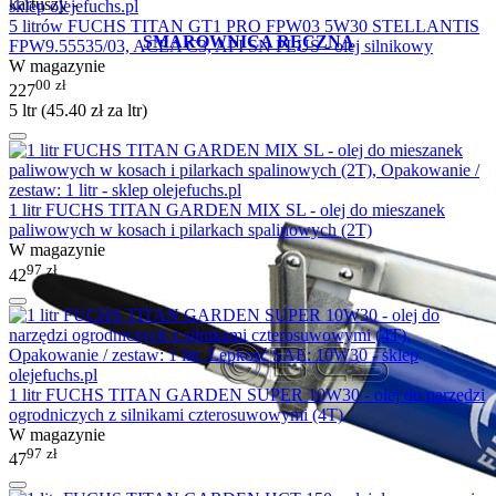
kartuszy -
5 litrów FUCHS TITAN GT1 PRO FPW03 5W30 STELLANTIS
SMAROWNICA RĘCZNA
FPW9.55535/03, ACEA C3, API SN PLUS - olej silnikowy
W magazynie
00
zł
227
5 ltr (
45.40
zł
za ltr)
1 litr FUCHS TITAN GARDEN MIX SL - olej do mieszanek
paliwowych w kosach i pilarkach spalinowych (2T)
W magazynie
97
zł
42
1 litr FUCHS TITAN GARDEN SUPER 10W30 - olej do narzędzi
ogrodniczych z silnikami czterosuwowymi (4T)
W magazynie
97
zł
47