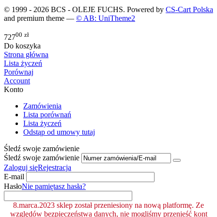
© 1999 - 2026 BCS - OLEJE FUCHS. Powered by
CS-Cart Polska
and premium theme —
© AB: UniTheme2
00
zł
727
Do koszyka
Strona główna
Lista życzeń
Porównaj
Account
Konto
Zamówienia
Lista porównań
Lista życzeń
Odstąp od umowy tutaj
Śledź swoje zamówienie
Śledź swoje zamówienie
Zaloguj się
Rejestracja
E-mail
Hasło
Nie pamiętasz hasła?
8.marca.2023 sklep został przeniesiony na nową platformę. Ze
względów bezpieczeństwa danych, nie mogliśmy przenieść kont