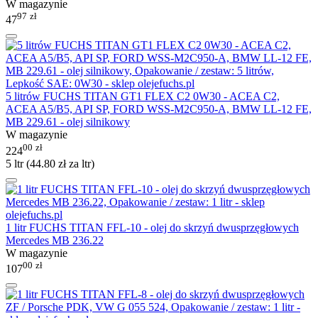
W magazynie
97
zł
47
5 litrów FUCHS TITAN GT1 FLEX C2 0W30 - ACEA C2,
ACEA A5/B5, API SP, FORD WSS-M2C950-A, BMW LL-12 FE,
MB 229.61 - olej silnikowy
W magazynie
00
zł
224
5 ltr (
44.80
zł
za ltr)
1 litr FUCHS TITAN FFL-10 - olej do skrzyń dwusprzęgłowych
Mercedes MB 236.22
W magazynie
00
zł
107