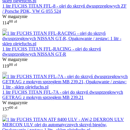
1 litr FUCHS TITAN FFL-8 - olej do skrzyń dwusprzęgłowych ZF
/ Porsche PDK, VW G 055 524
W magazynie
00
zł
114
1 litr FUCHS TITAN FFL-RACING - olej do skrzyń
dwusprzęgłowych NISSAN GT-R
W magazynie
00
zł
119
1 litr FUCHS TITAN FFL-7A - olej do skrzyń dwusprzęgłowych
GETRAG z mokrym sprzęgłem MB 239.21
W magazynie
00
zł
157