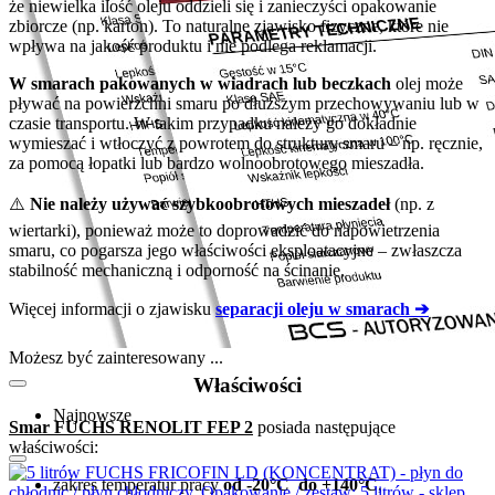
że niewielka ilość oleju oddzieli się i zanieczyści opakowanie
zbiorcze (np. karton). To naturalne zjawisko fizyczne, które nie
wpływa na jakość produktu i nie podlega reklamacji.
W smarach pakowanych w wiadrach lub beczkach
olej może
pływać na powierzchni smaru po dłuższym przechowywaniu lub w
czasie transportu. W takim przypadku należy go dokładnie
wymieszać i wtłoczyć z powrotem do struktury smaru – np. ręcznie,
za pomocą łopatki lub bardzo wolnoobrotowego mieszadła.
⚠️
Nie należy używać szybkoobrotowych mieszadeł
(np. z
wiertarki), ponieważ może to doprowadzić do napowietrzenia
smaru, co pogarsza jego właściwości eksploatacyjne – zwłaszcza
stabilność mechaniczną i odporność na ścinanie.
Więcej informacji o zjawisku
separacji oleju w smarach ➔
Możesz być zainteresowany ...
Właściwości
Najnowsze
Smar FUCHS RENOLIT FEP 2
posiada następujące
właściwości:
zakres temperatur pracy
od -20°C do +140°C
,