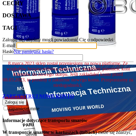
CECHY
DOSTAWA
TAGI
Zaloguj się, abyśmy mogli powiadomić Cię o odpowiedzi
E-mail
Hasło
Nie pamiętasz hasła?
8.marca.2023 sklep został przeniesiony na nową platformę. Ze
względów bezpieczeństwa danych, nie mogliśmy przenieść kont
Klientów do nowego sklepu. Jeśli zakładałeś konto przed
08.03.2023, to prosimy o założenie nowego konta. Przepraszamy za
niedogodności.
ZAREJESTRUJ NOWE KONTO
Zaloguj się
zapamiętaj mnie
Informacje dotyczące transportu smarów
W transporcie smarów w kartuszach (tubach)
może się zdarzyć,