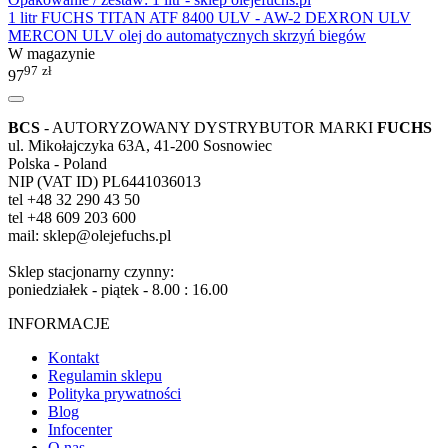
1 litr FUCHS TITAN ATF 8400 ULV - AW-2 DEXRON ULV
MERCON ULV olej do automatycznych skrzyń biegów
W magazynie
97
zł
97
BCS
- AUTORYZOWANY DYSTRYBUTOR MARKI
FUCHS
ul. Mikołajczyka 63A, 41-200 Sosnowiec
Polska - Poland
NIP (VAT ID) PL6441036013
tel +48 32 290 43 50
tel +48 609 203 600
mail: sklep@olejefuchs.pl
Sklep stacjonarny czynny:
poniedziałek - piątek - 8.00 : 16.00
INFORMACJE
Kontakt
Regulamin sklepu
Polityka prywatności
Blog
Infocenter
O nas