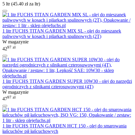
5 ltr (
45.40
zł
za ltr)
1 litr FUCHS TITAN GARDEN MIX SL - olej do mieszanek
paliwowych w kosach i pilarkach spalinowych (2T)
W magazynie
97
zł
42
1 litr FUCHS TITAN GARDEN SUPER 10W30 - olej do narzędzi
ogrodniczych z silnikami czterosuwowymi (4T)
W magazynie
97
zł
47
1 litr FUCHS TITAN GARDEN HCT 150 - olej do smarowania
łańcuchów pił łańcuchowych