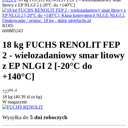
litowy z EP NLGI 2 [-20°C do +140°C]
KOD:
600885243
18 kg FUCHS RENOLIT FEP
2 - wielozadaniowy smar litowy
z EP NLGI 2 [-20°C do
+140°C]
00
zł
727
18 kg (
40.39
zł
za kg)
W magazynie
Wysyłka do
5 dni roboczych