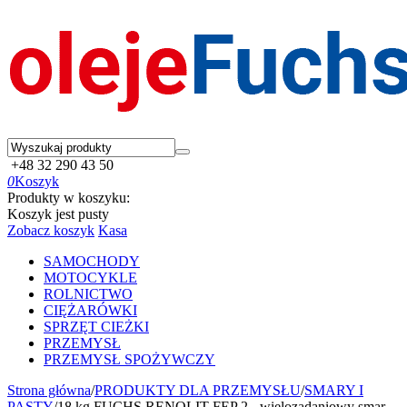
+48 32 290 43 50
0
Koszyk
Produkty w koszyku:
Koszyk jest pusty
Zobacz koszyk
Kasa
SAMOCHODY
MOTOCYKLE
ROLNICTWO
CIĘŻARÓWKI
SPRZĘT CIEŻKI
PRZEMYSŁ
PRZEMYSŁ SPOŻYWCZY
Strona główna
/
PRODUKTY DLA PRZEMYSŁU
/
SMARY I
PASTY
/
18 kg FUCHS RENOLIT FEP 2 - wielozadaniowy smar