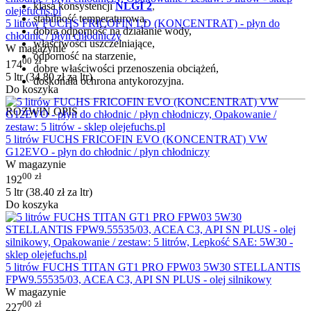
klasa konsystencji
NLGI 2
,
stabilność temperaturowa,
5 litrów FUCHS FRICOFIN LD (KONCENTRAT) - płyn do
dobra odporność na działanie wody,
chłodnic / płyn chłodniczy
właściwości uszczelniające,
W magazynie
odporność na starzenie,
00
zł
174
dobre właściwości przenoszenia obciążeń,
5 ltr (
34.80
zł
za ltr)
doskonała ochrona antykorozyjna.
Do koszyka
ROZWIŃ OPIS
5 litrów FUCHS FRICOFIN EVO (KONCENTRAT) VW
G12EVO - płyn do chłodnic / płyn chłodniczy
W magazynie
00
zł
192
5 ltr (
38.40
zł
za ltr)
Do koszyka
5 litrów FUCHS TITAN GT1 PRO FPW03 5W30 STELLANTIS
FPW9.55535/03, ACEA C3, API SN PLUS - olej silnikowy
W magazynie
00
zł
227