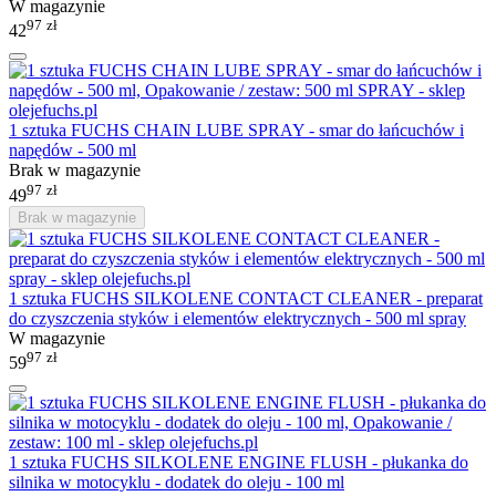
W magazynie
97
zł
42
1 sztuka FUCHS CHAIN LUBE SPRAY - smar do łańcuchów i
napędów - 500 ml
Brak w magazynie
97
zł
49
Brak w magazynie
1 sztuka FUCHS SILKOLENE CONTACT CLEANER - preparat
do czyszczenia styków i elementów elektrycznych - 500 ml spray
W magazynie
97
zł
59
1 sztuka FUCHS SILKOLENE ENGINE FLUSH - płukanka do
silnika w motocyklu - dodatek do oleju - 100 ml