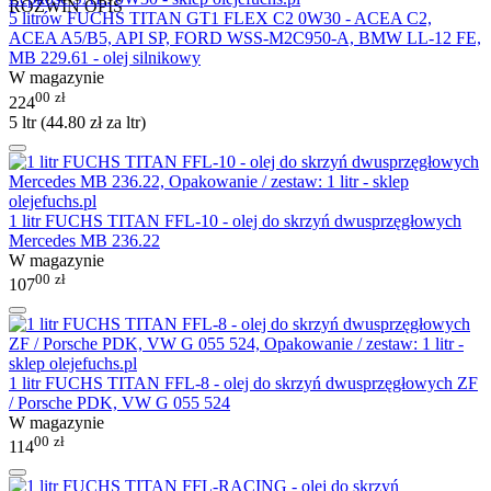
ROZWIŃ OPIS
5 litrów FUCHS TITAN GT1 FLEX C2 0W30 - ACEA C2,
ACEA A5/B5, API SP, FORD WSS-M2C950-A, BMW LL-12 FE,
MB 229.61 - olej silnikowy
W magazynie
00
zł
224
5 ltr (
44.80
zł
za ltr)
1 litr FUCHS TITAN FFL-10 - olej do skrzyń dwusprzęgłowych
Mercedes MB 236.22
W magazynie
00
zł
107
1 litr FUCHS TITAN FFL-8 - olej do skrzyń dwusprzęgłowych ZF
/ Porsche PDK, VW G 055 524
W magazynie
00
zł
114