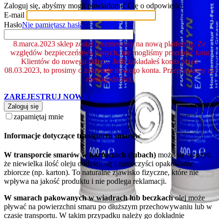
Zaloguj się, abyśmy mogli powiadomić Cię o odpowiedzi
E-mail
Hasło
Nie pamiętasz hasła?
8.marca.2023 sklep został przeniesiony na nową platformę. Ze
względów bezpieczeństwa danych, nie mogliśmy przenieść kont
Klientów do nowego sklepu. Jeśli zakładałeś konto przed
08.03.2023, to prosimy o założenie nowego konta. Przepraszamy za
niedogodności.
ZAREJESTRUJ NOWE KONTO
Zaloguj się
zapamiętaj mnie
Informacje dotyczące transportu smarów
W transporcie smarów w kartuszach (tubach)
może się zdarzyć,
że niewielka ilość oleju oddzieli się i zanieczyści opakowanie
zbiorcze (np. karton). To naturalne zjawisko fizyczne, które nie
wpływa na jakość produktu i nie podlega reklamacji.
W smarach pakowanych w wiadrach lub beczkach
olej może
pływać na powierzchni smaru po dłuższym przechowywaniu lub w
czasie transportu. W takim przypadku należy go dokładnie