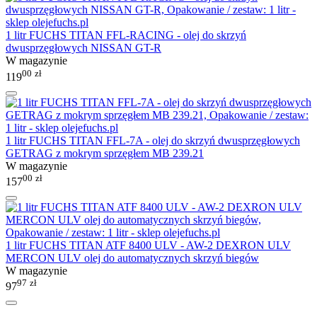
1 litr FUCHS TITAN FFL-RACING - olej do skrzyń
dwusprzęgłowych NISSAN GT-R
W magazynie
00
zł
119
1 litr FUCHS TITAN FFL-7A - olej do skrzyń dwusprzęgłowych
GETRAG z mokrym sprzęgłem MB 239.21
W magazynie
00
zł
157
1 litr FUCHS TITAN ATF 8400 ULV - AW-2 DEXRON ULV
MERCON ULV olej do automatycznych skrzyń biegów
W magazynie
97
zł
97