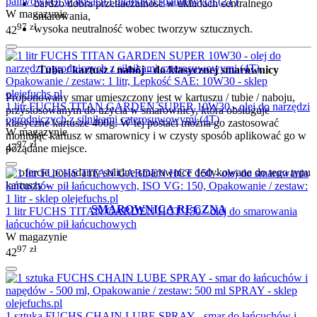
paliwowych w kosach i pilarkach spalinowych (2T)
bardzo dobra przetłaczalność w układach centralnego
W magazynie
smarowania,
97
zł
wysoka neutralność wobec tworzyw sztucznych.
42
Tuba / kartusz / nabój - do klasycznej smarownicy
Proponowany smar umieszczony jest w kartuszu / tubie / naboju,
1 litr FUCHS TITAN GARDEN SUPER 10W30 - olej do narzędzi
przystosowanym do użycia w smarownicy, która obsługuje
ogrodniczych z silnikami czterosuwowymi (4T)
klasyczne kartusze 400g. W tej postaci można go zastosować
W magazynie
montując kartusz w smarownicy i w czysty sposób aplikować go w
97
zł
47
pożądane miejsce.
W ofercie posiadamy solidne smarownice dedykowane do tego typu
kartuszy -
SMAROWNICA RĘCZNA
1 litr FUCHS TITAN GARDEN HCT 150 - olej do smarowania
łańcuchów pił łańcuchowych
W magazynie
97
zł
42
1 sztuka FUCHS CHAIN LUBE SPRAY - smar do łańcuchów i