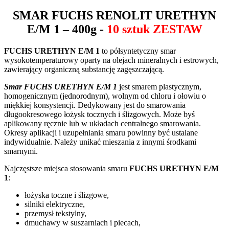
SMAR
FUCHS RENOLIT URETHYN
E/M 1
– 400g -
10 sztuk ZESTAW
FUCHS URETHYN E/M 1
to półsyntetyczny smar
wysokotemperaturowy oparty na olejach mineralnych i estrowych,
zawierający organiczną substancję zagęszczającą.
Smar FUCHS URETHYN E/M 1
jest smarem plastycznym,
homogenicznym (jednorodnym), wolnym od chloru i ołowiu o
miękkiej konsystencji. Dedykowany jest do smarowania
długookresowego łożysk tocznych i ślizgowych. Może byś
aplikowany ręcznie lub w układach centralnego smarowania.
Okresy aplikacji i uzupełniania smaru powinny być ustalane
indywidualnie. Należy unikać mieszania z innymi środkami
smarnymi.
Najczęstsze miejsca stosowania smaru
FUCHS URETHYN E/M
1
:
łożyska toczne i ślizgowe,
silniki elektryczne,
przemysł tekstylny,
dmuchawy w suszarniach i piecach,