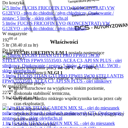
Do koszyka
5 litrów FUCHS FRICOFIN EVO (KONCENTRAT) VW
G12EVO - płyn do chłodnic / płyn chłodniczy
W magazynie
00
zł
192
Właściwości
5 ltr (
38.40
zł
za ltr)
Do koszyka
Smar FUCHS URETHYN E/M 1
posiada następujące
właściwości:
zakres temperatur pracy
od -20°C do +160°C
,
klasa konsystencji
NLGI 1
5 litrów FUCHS TITAN GT1 PRO FPW03 5W30 STELLANTIS
doskonałe właściwości smarne w szerokim zakresie
FPW9.55535/03, ACEA C3, API SN PLUS - olej silnikowy
temperatur pracy,
W magazynie
tarcie rozruchowe na wyjątkowo niskim poziomie,
00
zł
227
doskonała stabilność termiczna,
5 ltr (
45.40
zł
za ltr)
utrzymanie bardzo niskiego współczynnika tarcia przez cały
czas eksploatacji,
niskie odparowanie,
odporność na starzenie niezależnie od trybu pracy (ciągły czy
przerywany),
1 litr FUCHS TITAN GARDEN MIX SL - olej do mieszanek
ochrona antykorozyjna,