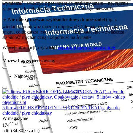
wymieszać i wtłoczyć z powrotem do struktury smaru – np. ręcznie,
za pomocą łopatki lub bardzo wolnoobrotowego mieszadła.
⚠️
Nie należy używać szybkoobrotowych mieszadeł
(np. z
wiertarki), ponieważ może to doprowadzić do napowietrzenia
smaru, co pogarsza jego właściwości eksploatacyjne – zwłaszcza
stabilność mechaniczną i odporność na ścinanie.
Więcej informacji o zjawisku
separacji oleju w smarach ➔
Możesz być zainteresowany ...
Najnowsze
5 litrów FUCHS FRICOFIN LD (KONCENTRAT) - płyn do
chłodnic / płyn chłodniczy
W magazynie
00
zł
174
5 ltr (
34.80
zł
za ltr)