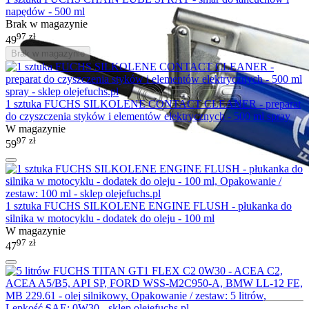
napędów - 500 ml
Brak w magazynie
97
zł
49
Brak w magazynie
1 sztuka FUCHS SILKOLENE CONTACT CLEANER - preparat
do czyszczenia styków i elementów elektrycznych - 500 ml spray
W magazynie
97
zł
59
1 sztuka FUCHS SILKOLENE ENGINE FLUSH - płukanka do
silnika w motocyklu - dodatek do oleju - 100 ml
W magazynie
97
zł
47