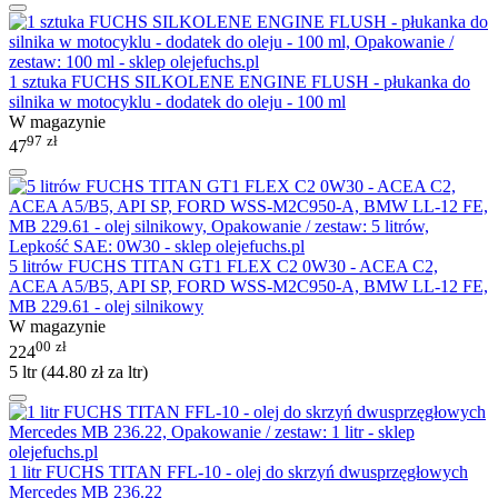
1 sztuka FUCHS SILKOLENE ENGINE FLUSH - płukanka do
silnika w motocyklu - dodatek do oleju - 100 ml
W magazynie
97
zł
47
5 litrów FUCHS TITAN GT1 FLEX C2 0W30 - ACEA C2,
ACEA A5/B5, API SP, FORD WSS-M2C950-A, BMW LL-12 FE,
MB 229.61 - olej silnikowy
W magazynie
00
zł
224
5 ltr (
44.80
zł
za ltr)
1 litr FUCHS TITAN FFL-10 - olej do skrzyń dwusprzęgłowych
Mercedes MB 236.22