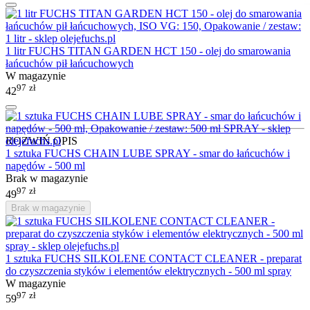
1 litr FUCHS TITAN GARDEN HCT 150 - olej do smarowania
łańcuchów pił łańcuchowych
W magazynie
97
zł
42
ROZWIŃ OPIS
1 sztuka FUCHS CHAIN LUBE SPRAY - smar do łańcuchów i
napędów - 500 ml
Brak w magazynie
97
zł
49
Brak w magazynie
1 sztuka FUCHS SILKOLENE CONTACT CLEANER - preparat
do czyszczenia styków i elementów elektrycznych - 500 ml spray
W magazynie
97
zł
59