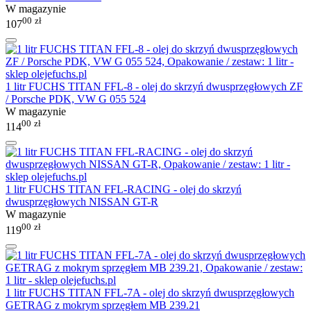
W magazynie
00
zł
107
1 litr FUCHS TITAN FFL-8 - olej do skrzyń dwusprzęgłowych ZF
/ Porsche PDK, VW G 055 524
W magazynie
00
zł
114
1 litr FUCHS TITAN FFL-RACING - olej do skrzyń
dwusprzęgłowych NISSAN GT-R
W magazynie
00
zł
119
1 litr FUCHS TITAN FFL-7A - olej do skrzyń dwusprzęgłowych
GETRAG z mokrym sprzęgłem MB 239.21