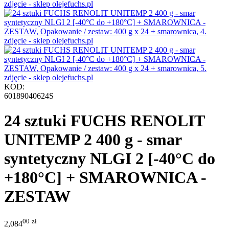
KOD:
60189040624S
24 sztuki FUCHS RENOLIT
UNITEMP 2 400 g - smar
syntetyczny NLGI 2 [-40°C do
+180°C] + SMAROWNICA -
ZESTAW
00
zł
2,084