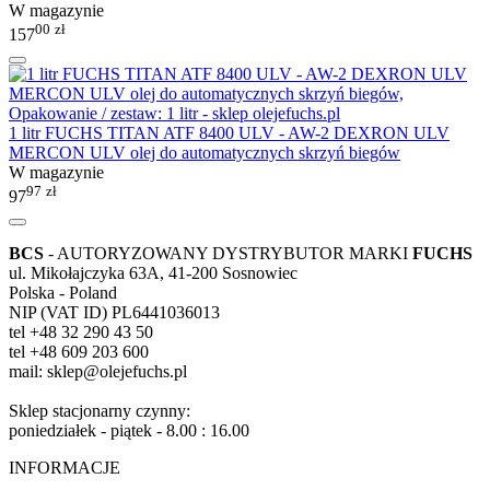
W magazynie
00
zł
157
1 litr FUCHS TITAN ATF 8400 ULV - AW-2 DEXRON ULV
MERCON ULV olej do automatycznych skrzyń biegów
W magazynie
97
zł
97
BCS
- AUTORYZOWANY DYSTRYBUTOR MARKI
FUCHS
ul. Mikołajczyka 63A, 41-200 Sosnowiec
Polska - Poland
NIP (VAT ID) PL6441036013
tel +48 32 290 43 50
tel +48 609 203 600
mail: sklep@olejefuchs.pl
Sklep stacjonarny czynny:
poniedziałek - piątek - 8.00 : 16.00
INFORMACJE