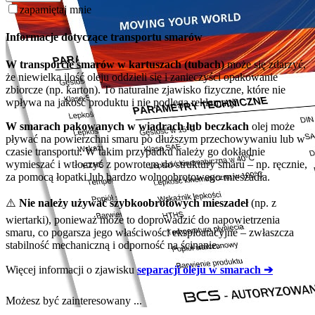
zapamiętaj mnie
Informacje dotyczące transportu smarów
W transporcie smarów w kartuszach (tubach)
może się zdarzyć,
że niewielka ilość oleju oddzieli się i zanieczyści opakowanie
zbiorcze (np. karton). To naturalne zjawisko fizyczne, które nie
wpływa na jakość produktu i nie podlega reklamacji.
W smarach pakowanych w wiadrach lub beczkach
olej może
pływać na powierzchni smaru po dłuższym przechowywaniu lub w
czasie transportu. W takim przypadku należy go dokładnie
wymieszać i wtłoczyć z powrotem do struktury smaru – np. ręcznie,
za pomocą łopatki lub bardzo wolnoobrotowego mieszadła.
⚠️
Nie należy używać szybkoobrotowych mieszadeł
(np. z
wiertarki), ponieważ może to doprowadzić do napowietrzenia
smaru, co pogarsza jego właściwości eksploatacyjne – zwłaszcza
stabilność mechaniczną i odporność na ścinanie.
Więcej informacji o zjawisku
separacji oleju w smarach ➔
Możesz być zainteresowany ...