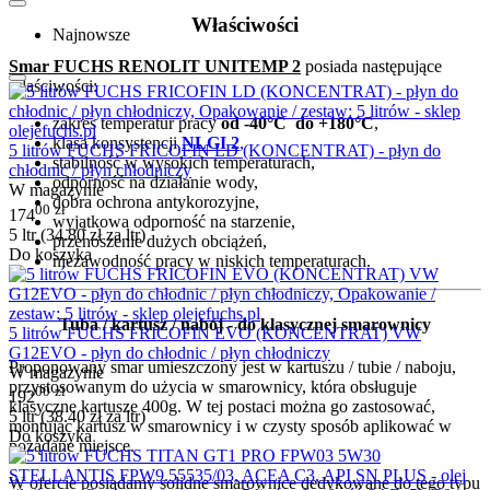
Właściwości
Najnowsze
Smar FUCHS RENOLIT UNITEMP 2
posiada następujące
właściwości:
zakres temperatur pracy
od -40°C do +180°C
,
klasa konsystencji
NLGI 2
,
5 litrów FUCHS FRICOFIN LD (KONCENTRAT) - płyn do
stabilność w wysokich temperaturach,
chłodnic / płyn chłodniczy
odporność na działanie wody,
W magazynie
dobra ochrona antykorozyjne,
00
zł
174
wyjątkowa odporność na starzenie,
5 ltr (
34.80
zł
za ltr)
przenoszenie dużych obciążeń,
Do koszyka
niezawodność pracy w niskich temperaturach.
Tuba / kartusz / nabój - do klasycznej smarownicy
5 litrów FUCHS FRICOFIN EVO (KONCENTRAT) VW
G12EVO - płyn do chłodnic / płyn chłodniczy
Proponowany smar umieszczony jest w kartuszu / tubie / naboju,
W magazynie
przystosowanym do użycia w smarownicy, która obsługuje
00
zł
192
klasyczne kartusze 400g.
W tej postaci można go zastosować,
5 ltr (
38.40
zł
za ltr)
montując kartusz w smarownicy i w czysty sposób aplikować w
Do koszyka
pożądane miejsce.
W ofercie posiadamy solidne smarownice dedykowane do tego typu