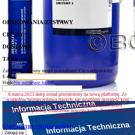
OPAKOWANIA/ZESTAWY
CECHY
DOSTAWA
TAGI
Zaloguj się, abyśmy mogli powiadomić Cię o odpowiedzi
E-mail
Hasło
Nie pamiętasz hasła?
8.marca.2023 sklep został przeniesiony na nową platformę. Ze
względów bezpieczeństwa danych, nie mogliśmy przenieść kont
Klientów do nowego sklepu. Jeśli zakładałeś konto przed
08.03.2023, to prosimy o założenie nowego konta. Przepraszamy za
niedogodności.
ZAREJESTRUJ NOWE KONTO
Zaloguj się