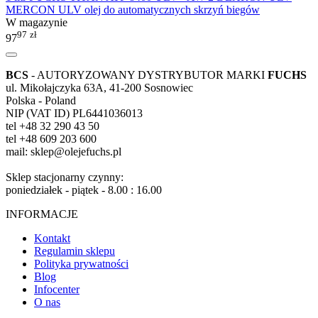
MERCON ULV olej do automatycznych skrzyń biegów
W magazynie
97
zł
97
BCS
- AUTORYZOWANY DYSTRYBUTOR MARKI
FUCHS
ul. Mikołajczyka 63A, 41-200 Sosnowiec
Polska - Poland
NIP (VAT ID) PL6441036013
tel +48 32 290 43 50
tel +48 609 203 600
mail: sklep@olejefuchs.pl
Sklep stacjonarny czynny:
poniedziałek - piątek - 8.00 : 16.00
INFORMACJE
Kontakt
Regulamin sklepu
Polityka prywatności
Blog
Infocenter
O nas