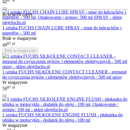
97
zł
42
ROZWIŃ OPIS
1 sztuka FUCHS CHAIN LUBE SPRAY - smar do łańcuchów i
napędów - 500 ml
Brak w magazynie
97
zł
49
Brak w magazynie
1 sztuka FUCHS SILKOLENE CONTACT CLEANER - preparat
do czyszczenia styków i elementów elektrycznych - 500 ml spray
W magazynie
97
zł
59
1 sztuka FUCHS SILKOLENE ENGINE FLUSH - płukanka do
silnika w motocyklu - dodatek do oleju - 100 ml
W magazynie