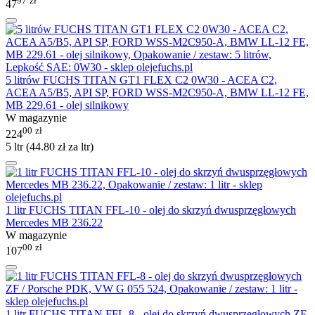
97
zł
47
5 litrów FUCHS TITAN GT1 FLEX C2 0W30 - ACEA C2,
ACEA A5/B5, API SP, FORD WSS-M2C950-A, BMW LL-12 FE,
MB 229.61 - olej silnikowy
W magazynie
00
zł
224
5 ltr (
44.80
zł
za ltr)
1 litr FUCHS TITAN FFL-10 - olej do skrzyń dwusprzęgłowych
Mercedes MB 236.22
W magazynie
00
zł
107
1 litr FUCHS TITAN FFL-8 - olej do skrzyń dwusprzęgłowych ZF