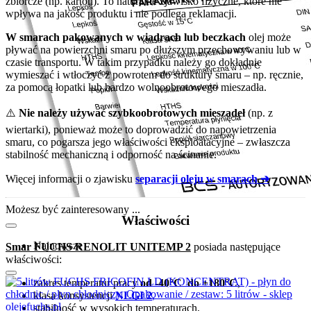
zbiorcze (np. karton). To naturalne zjawisko fizyczne, które nie
wpływa na jakość produktu i nie podlega reklamacji.
W smarach pakowanych w wiadrach lub beczkach
olej może
pływać na powierzchni smaru po dłuższym przechowywaniu lub w
czasie transportu. W takim przypadku należy go dokładnie
wymieszać i wtłoczyć z powrotem do struktury smaru – np. ręcznie,
za pomocą łopatki lub bardzo wolnoobrotowego mieszadła.
⚠️
Nie należy używać szybkoobrotowych mieszadeł
(np. z
wiertarki), ponieważ może to doprowadzić do napowietrzenia
smaru, co pogarsza jego właściwości eksploatacyjne – zwłaszcza
stabilność mechaniczną i odporność na ścinanie.
Więcej informacji o zjawisku
separacji oleju w smarach ➔
Możesz być zainteresowany ...
Właściwości
Najnowsze
Smar FUCHS RENOLIT UNITEMP 2
posiada następujące
właściwości:
zakres temperatur pracy
od -40°C do +180°C
,
klasa konsystencji
NLGI 2
,
stabilność w wysokich temperaturach,