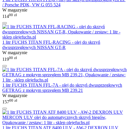
/ Porsche PDK, VW G 055 524
W magazynie
00
zł
114
1 litr FUCHS TITAN FFL-RACING - olej do skrzyń
dwusprzęgłowych NISSAN GT-R
W magazynie
00
zł
119
1 litr FUCHS TITAN FFL-7A - olej do skrzyń dwusprzęgłowych
GETRAG z mokrym sprzęgłem MB 239.21
W magazynie
00
zł
157
1 litr FUCHS TITAN ATF 8400 ULV - AW-2 DEXRON ULV