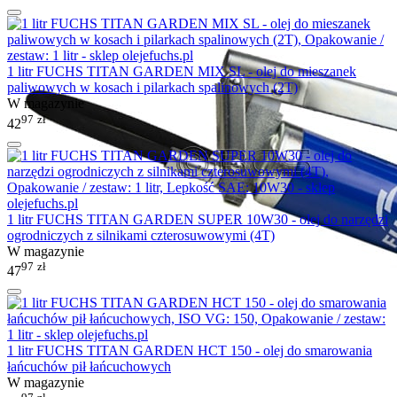
1 litr FUCHS TITAN GARDEN MIX SL - olej do mieszanek
paliwowych w kosach i pilarkach spalinowych (2T)
W magazynie
97
zł
42
1 litr FUCHS TITAN GARDEN SUPER 10W30 - olej do narzędzi
ogrodniczych z silnikami czterosuwowymi (4T)
W magazynie
97
zł
47
1 litr FUCHS TITAN GARDEN HCT 150 - olej do smarowania
łańcuchów pił łańcuchowych
W magazynie