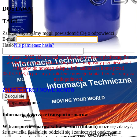
DOSTAWA
TAGI
Zaloguj się, abyśmy mogli powiadomić Cię o odpowiedzi
E-mail
Hasło
Nie pamiętasz hasła?
8.marca.2023 sklep został przeniesiony na nową platformę. Ze
względów bezpieczeństwa danych, nie mogliśmy przenieść kont
Klientów do nowego sklepu. Jeśli zakładałeś konto przed
08.03.2023, to prosimy o założenie nowego konta. Przepraszamy za
niedogodności.
ZAREJESTRUJ NOWE KONTO
Zaloguj się
zapamiętaj mnie
Informacje dotyczące transportu smarów
W transporcie smarów w kartuszach (tubach)
może się zdarzyć,
że niewielka ilość oleju oddzieli się i zanieczyści opakowanie