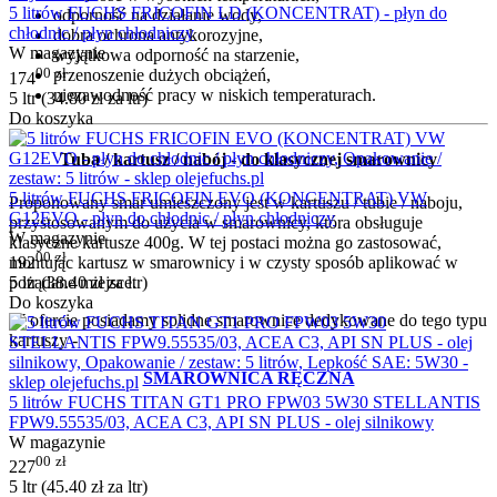
5 litrów FUCHS FRICOFIN LD (KONCENTRAT) - płyn do
odporność na działanie wody,
chłodnic / płyn chłodniczy
dobra ochrona antykorozyjne,
W magazynie
wyjątkowa odporność na starzenie,
00
zł
przenoszenie dużych obciążeń,
174
niezawodność pracy w niskich temperaturach.
5 ltr (
34.80
zł
za ltr)
Do koszyka
Tuba / kartusz / nabój - do klasycznej smarownicy
5 litrów FUCHS FRICOFIN EVO (KONCENTRAT) VW
Proponowany smar umieszczony jest w kartuszu / tubie / naboju,
G12EVO - płyn do chłodnic / płyn chłodniczy
przystosowanym do użycia w smarownicy, która obsługuje
W magazynie
klasyczne kartusze 400g.
W tej postaci można go zastosować,
00
zł
192
montując kartusz w smarownicy i w czysty sposób aplikować w
5 ltr (
38.40
zł
za ltr)
pożądane miejsce.
Do koszyka
W ofercie posiadamy solidne smarownice dedykowane do tego typu
kartuszy -
SMAROWNICA RĘCZNA
5 litrów FUCHS TITAN GT1 PRO FPW03 5W30 STELLANTIS
FPW9.55535/03, ACEA C3, API SN PLUS - olej silnikowy
W magazynie
00
zł
227
5 ltr (
45.40
zł
za ltr)