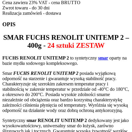
Cena zawiera 23% VAT - cena BRUTTO
Zwrot towaru - do 30 dni
Realizacja zamówień - dostawa
OPIS
SMAR
FUCHS RENOLIT UNITEMP 2
–
400g -
24 sztuki ZESTAW
FUCHS RENOLIT UNITEMP 2
to syntetyczny
smar
oparty na
bazie mydła sodowego kompleksowego.
Smar
FUCHS RENOLIT UNITEMP 2
posiada wyjątkową
odporność na starzenie i gwarantuje wysoką stabilność pracy.
Charakteryzuje się szerokim zakresem temperatur pracy i
stabilnością w zakresie temperatur w przedziale od -40°C do 180°C,
a okresowo do 200°C. Posiada wysokie zdolności smarne
niezależnie od obciążenia oraz bardzo korzystną charakterystykę
zależności ciśnienia płynięcia od temperatury. Wyróżnia się wysoką
odporność na działanie wody oraz dobrą ochroną antykorozyjną.
Syntetyczny
smar RENOLIT UNITEMP 2
dedykowany jest jako
wysokowartościowy, uniwersalny smar do łożysk, zarówno
ślizgowych jak i tocznych. Gwarantuje wysoką żywotność węzłów