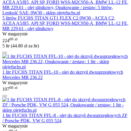
5 litrów FUCHS TITAN GT1 FLEX C2 0W30 - ACEA C2,
ACEA A5/B5, API SP, FORD WSS-M2C950-A, BMW LL-12 FE,
MB 229.61 - olej silnikowy
W magazynie
00
zł
224
5 ltr (
44.80
zł
za ltr)
1 litr FUCHS TITAN FFL-10 - olej do skrzyń dwusprzęgłowych
Mercedes MB 236.22
W magazynie
00
zł
107
1 litr FUCHS TITAN FFL-8 - olej do skrzyń dwusprzęgłowych ZF
/ Porsche PDK, VW G 055 524
W magazynie
00
zł