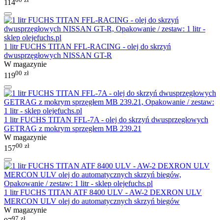
114
1 litr FUCHS TITAN FFL-RACING - olej do skrzyń
dwusprzęgłowych NISSAN GT-R
W magazynie
00
zł
119
1 litr FUCHS TITAN FFL-7A - olej do skrzyń dwusprzęgłowych
GETRAG z mokrym sprzęgłem MB 239.21
W magazynie
00
zł
157
1 litr FUCHS TITAN ATF 8400 ULV - AW-2 DEXRON ULV
MERCON ULV olej do automatycznych skrzyń biegów
W magazynie
97
zł