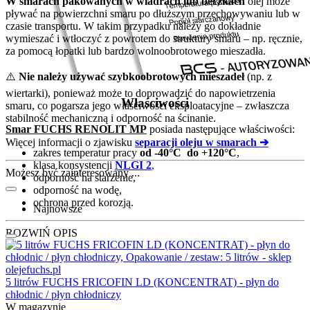
W smarach pakowanych w wiadrach lub beczkach
olej może
pływać na powierzchni smaru po dłuższym przechowywaniu lub w
czasie transportu. W takim przypadku należy go dokładnie
wymieszać i wtłoczyć z powrotem do struktury smaru – np. ręcznie,
za pomocą łopatki lub bardzo wolnoobrotowego mieszadła.
⚠️
Nie należy używać szybkoobrotowych mieszadeł
(np. z
wiertarki), ponieważ może to doprowadzić do napowietrzenia
Właściwości
smaru, co pogarsza jego właściwości eksploatacyjne – zwłaszcza
stabilność mechaniczną i odporność na ścinanie.
Smar FUCHS RENOLIT MP
posiada następujące właściwości:
Więcej informacji o zjawisku
separacji oleju w smarach ➔
zakres temperatur pracy
od -40°C do +120°C
,
klasa konsystencji
NLGI 2
,
Możesz być zainteresowany ...
odporność na starzenie,
odporność na wodę,
ochrona przed korozją.
Najnowsze
ROZWIŃ OPIS
5 litrów FUCHS FRICOFIN LD (KONCENTRAT) - płyn do
chłodnic / płyn chłodniczy
W magazynie