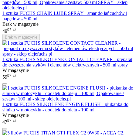
1 sztuka FUCHS CHAIN LUBE SPRAY - smar do łańcuchów i
napędów - 500 ml
Brak w magazynie
97
zł
49
Brak w magazynie
1 sztuka FUCHS SILKOLENE CONTACT CLEANER - preparat
do czyszczenia styków i elementów elektrycznych - 500 ml spray
W magazynie
97
zł
59
1 sztuka FUCHS SILKOLENE ENGINE FLUSH - płukanka do
silnika w motocyklu - dodatek do oleju - 100 ml
W magazynie
97
zł
47