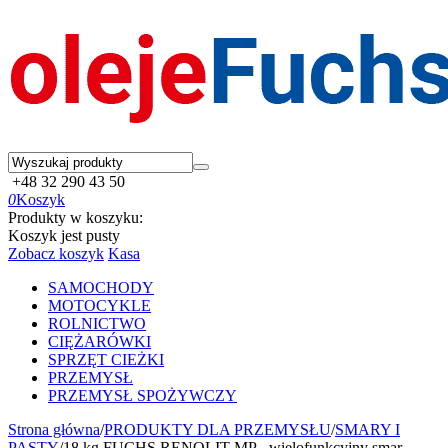
+48 32 290 43 50
0
Koszyk
Produkty w koszyku:
Koszyk jest pusty
Zobacz koszyk
Kasa
SAMOCHODY
MOTOCYKLE
ROLNICTWO
CIĘŻARÓWKI
SPRZĘT CIEŻKI
PRZEMYSŁ
PRZEMYSŁ SPOŻYWCZY
Strona główna
/
PRODUKTY DLA PRZEMYSŁU
/
SMARY I
PASTY
/
18 kg FUCHS RENOLIT MP - wielofunkcyjny smar