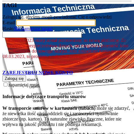
TAGI
Zaloguj się, abyśmy mogli powiadomić Cię o odpowiedzi
E-mail
Hasło
Nie pamiętasz hasła?
8.marca.2023 sklep został przeniesiony na nową platformę. Ze
względów bezpieczeństwa danych, nie mogliśmy przenieść kont
Klientów do nowego sklepu. Jeśli zakładałeś konto przed
08.03.2023, to prosimy o założenie nowego konta. Przepraszamy za
niedogodności.
ZAREJESTRUJ NOWE KONTO
Zaloguj się
zapamiętaj mnie
Informacje dotyczące transportu smarów
W transporcie smarów w kartuszach (tubach)
może się zdarzyć,
że niewielka ilość oleju oddzieli się i zanieczyści opakowanie
zbiorcze (np. karton). To naturalne zjawisko fizyczne, które nie
wpływa na jakość produktu i nie podlega reklamacji.