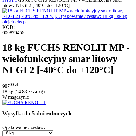
litowy NLGI 2 [-40°C do +120°C]
KOD:
600876456
18 kg FUCHS RENOLIT MP -
wielofunkcyjny smar litowy
NLGI 2 [-40°C do +120°C]
00
zł
987
18 kg (
54.83
zł
za kg)
W magazynie
Wysyłka do
5 dni roboczych
Opakowanie / zestaw: