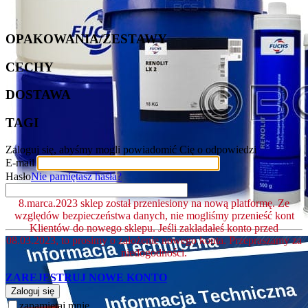
OPAKOWANIA/ZESTAWY
CECHY
DOSTAWA
TAGI
Zaloguj się, abyśmy mogli powiadomić Cię o odpowiedzi
E-mail
Hasło
Nie pamiętasz hasła?
8.marca.2023 sklep został przeniesiony na nową platformę. Ze
względów bezpieczeństwa danych, nie mogliśmy przenieść kont
Klientów do nowego sklepu. Jeśli zakładałeś konto przed
08.03.2023, to prosimy o założenie nowego konta. Przepraszamy za
niedogodności.
ZAREJESTRUJ NOWE KONTO
Zaloguj się
zapamiętaj mnie