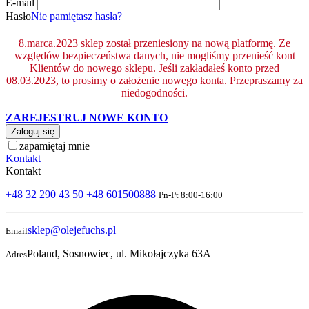
E-mail
Hasło
Nie pamiętasz hasła?
8.marca.2023 sklep został przeniesiony na nową platformę. Ze
względów bezpieczeństwa danych, nie mogliśmy przenieść kont
Klientów do nowego sklepu. Jeśli zakładałeś konto przed
08.03.2023, to prosimy o założenie nowego konta. Przepraszamy za
niedogodności.
ZAREJESTRUJ NOWE KONTO
Zaloguj się
zapamiętaj mnie
Kontakt
Kontakt
+48 32 290 43 50
+48 601500888
Pn-Pt 8:00-16:00
sklep@olejefuchs.pl
Email
Poland, Sosnowiec, ul. Mikołajczyka 63A
Adres