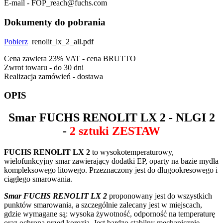
E-mail - FOP_reach@fuchs.com
Dokumenty do pobrania
Pobierz
renolit_lx_2_all.pdf
Cena zawiera 23% VAT - cena BRUTTO
Zwrot towaru - do 30 dni
Realizacja zamówień - dostawa
OPIS
Smar
FUCHS RENOLIT LX 2
- NLGI 2
-
2 sztuki ZESTAW
FUCHS RENOLIT LX 2
to wysokotemperaturowy,
wielofunkcyjny smar zawierający dodatki EP, oparty na bazie mydła
kompleksowego litowego. Przeznaczony jest do długookresowego i
ciągłego smarowania.
Smar FUCHS RENOLIT LX 2
proponowany jest do wszystkich
punktów smarowania, a szczególnie zalecany jest w miejscach,
gdzie wymagane są: wysoka żywotność, odporność na temperaturę
oraz ochrona przed korozją. Jest bardzo stabilny mechanicznie,