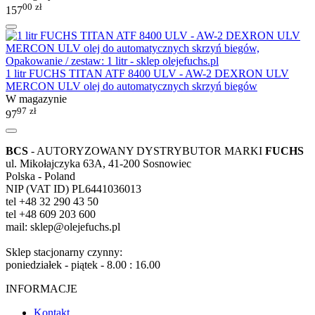
00
zł
157
1 litr FUCHS TITAN ATF 8400 ULV - AW-2 DEXRON ULV
MERCON ULV olej do automatycznych skrzyń biegów
W magazynie
97
zł
97
BCS
- AUTORYZOWANY DYSTRYBUTOR MARKI
FUCHS
ul. Mikołajczyka 63A, 41-200 Sosnowiec
Polska - Poland
NIP (VAT ID) PL6441036013
tel +48 32 290 43 50
tel +48 609 203 600
mail: sklep@olejefuchs.pl
Sklep stacjonarny czynny:
poniedziałek - piątek - 8.00 : 16.00
INFORMACJE
Kontakt