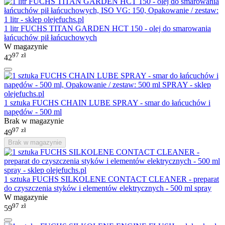
1 litr FUCHS TITAN GARDEN HCT 150 - olej do smarowania
łańcuchów pił łańcuchowych
W magazynie
97
zł
42
1 sztuka FUCHS CHAIN LUBE SPRAY - smar do łańcuchów i
napędów - 500 ml
Brak w magazynie
97
zł
49
Brak w magazynie
1 sztuka FUCHS SILKOLENE CONTACT CLEANER - preparat
do czyszczenia styków i elementów elektrycznych - 500 ml spray
W magazynie
97
zł
59