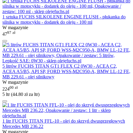
1 sztuka FUCHS SILKOLENE ENGINE FLUSH - płukanka do
silnika w motocyklu - dodatek do oleju - 100 ml
W magazynie
97
zł
47
5 litrów FUCHS TITAN GT1 FLEX C2 0W30 - ACEA C2,
ACEA A5/B5, API SP, FORD WSS-M2C950-A, BMW LL-12 FE,
MB 229.61 - olej silnikowy
W magazynie
00
zł
224
5 ltr (
44.80
zł
za ltr)
1 litr FUCHS TITAN FFL-10 - olej do skrzyń dwusprzęgłowych
Mercedes MB 236.22
W magazynie