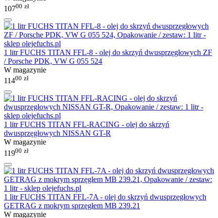
00
zł
107
1 litr FUCHS TITAN FFL-8 - olej do skrzyń dwusprzęgłowych ZF
/ Porsche PDK, VW G 055 524
W magazynie
00
zł
114
1 litr FUCHS TITAN FFL-RACING - olej do skrzyń
dwusprzęgłowych NISSAN GT-R
W magazynie
00
zł
119
1 litr FUCHS TITAN FFL-7A - olej do skrzyń dwusprzęgłowych
GETRAG z mokrym sprzęgłem MB 239.21
W magazynie