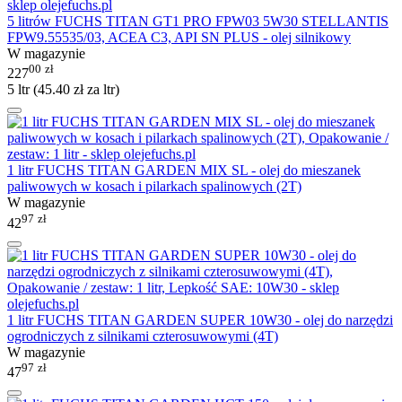
5 litrów FUCHS TITAN GT1 PRO FPW03 5W30 STELLANTIS
FPW9.55535/03, ACEA C3, API SN PLUS - olej silnikowy
W magazynie
00
zł
227
5 ltr (
45.40
zł
za ltr)
1 litr FUCHS TITAN GARDEN MIX SL - olej do mieszanek
paliwowych w kosach i pilarkach spalinowych (2T)
W magazynie
97
zł
42
1 litr FUCHS TITAN GARDEN SUPER 10W30 - olej do narzędzi
ogrodniczych z silnikami czterosuwowymi (4T)
W magazynie
97
zł
47