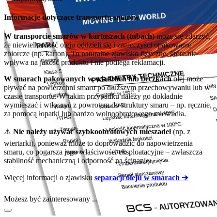
Informacje dotyczące transportu smarów
W transporcie smarów w kartuszach (tubach)
może się zdarzyć,
że niewielka ilość oleju oddzieli się i zanieczyści opakowanie
zbiorcze (np. karton). To naturalne zjawisko fizyczne, które nie
wpływa na jakość produktu i nie podlega reklamacji.
W smarach pakowanych w wiadrach lub beczkach
olej może
pływać na powierzchni smaru po dłuższym przechowywaniu lub w
czasie transportu. W takim przypadku należy go dokładnie
wymieszać i wtłoczyć z powrotem do struktury smaru – np. ręcznie,
za pomocą łopatki lub bardzo wolnoobrotowego mieszadła.
⚠️
Nie należy używać szybkoobrotowych mieszadeł
(np. z
wiertarki), ponieważ może to doprowadzić do napowietrzenia
smaru, co pogarsza jego właściwości eksploatacyjne – zwłaszcza
stabilność mechaniczną i odporność na ścinanie.
Więcej informacji o zjawisku
separacji oleju w smarach ➔
Możesz być zainteresowany ...