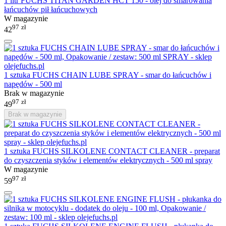
1 litr FUCHS TITAN GARDEN HCT 150 - olej do smarowania
łańcuchów pił łańcuchowych
W magazynie
97
zł
42
1 sztuka FUCHS CHAIN LUBE SPRAY - smar do łańcuchów i
napędów - 500 ml
Brak w magazynie
97
zł
49
Brak w magazynie
1 sztuka FUCHS SILKOLENE CONTACT CLEANER - preparat
do czyszczenia styków i elementów elektrycznych - 500 ml spray
W magazynie
97
zł
59