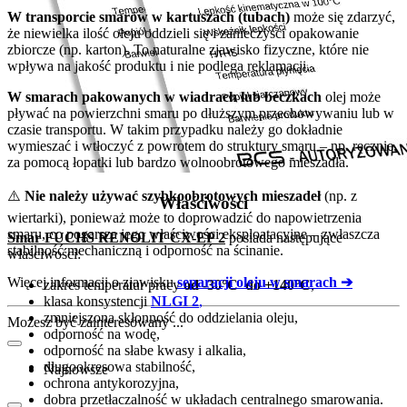
W transporcie smarów w kartuszach (tubach)
może się zdarzyć,
że niewielka ilość oleju oddzieli się i zanieczyści opakowanie
zbiorcze (np. karton). To naturalne zjawisko fizyczne, które nie
wpływa na jakość produktu i nie podlega reklamacji.
W smarach pakowanych w wiadrach lub beczkach
olej może
pływać na powierzchni smaru po dłuższym przechowywaniu lub w
czasie transportu. W takim przypadku należy go dokładnie
wymieszać i wtłoczyć z powrotem do struktury smaru – np. ręcznie,
za pomocą łopatki lub bardzo wolnoobrotowego mieszadła.
⚠️
Nie należy używać szybkoobrotowych mieszadeł
(np. z
Właściwości
wiertarki), ponieważ może to doprowadzić do napowietrzenia
smaru, co pogarsza jego właściwości eksploatacyjne – zwłaszcza
Smar FUCHS RENOLIT CX-EP 2
posiada następujące
stabilność mechaniczną i odporność na ścinanie.
właściwości:
Więcej informacji o zjawisku
separacji oleju w smarach ➔
zakres temperatur pracy
od -30°C do +140°C
,
klasa konsystencji
NLGI 2
,
zmniejszona skłonność do oddzielania oleju,
Możesz być zainteresowany ...
odporność na wodę,
odporność na słabe kwasy i alkalia,
długookresowa stabilność,
Najnowsze
ochrona antykorozyjna,
dobra przetłaczalność w układach centralnego smarowania.