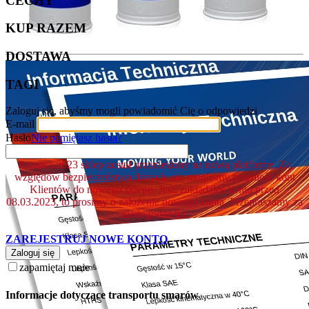
CECHY
KUP RAZEM
DOSTAWA
TAGI
Zaloguj się, abyśmy mogli powiadomić Cię o odpowiedzi
E-mail
Hasło
Nie pamiętasz hasła?
8.marca.2023 sklep został przeniesiony na nową platformę. Ze
względów bezpieczeństwa danych, nie mogliśmy przenieść kont
Klientów do nowego sklepu. Jeśli zakładałeś konto przed
08.03.2023, to prosimy o założenie nowego konta. Przepraszamy za
niedogodności.
ZAREJESTRUJ NOWE KONTO
Zaloguj się
zapamiętaj mnie
Informacje dotyczące transportu smarów