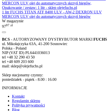
1 litr FUCHS TITAN ATF 8400 ULV - AW-2 DEXRON ULV
MERCON ULV olej do automatycznych skrzyń biegów
W magazynie
97
zł
97
BCS
- AUTORYZOWANY DYSTRYBUTOR MARKI
FUCHS
ul. Mikołajczyka 63A, 41-200 Sosnowiec
Polska - Poland
NIP (VAT ID) PL6441036013
tel +48 32 290 43 50
tel +48 609 203 600
mail: sklep@olejefuchs.pl
Sklep stacjonarny czynny:
poniedziałek - piątek - 8.00 : 16.00
INFORMACJE
Kontakt
Regulamin sklepu
Polityka prywatności
Blog