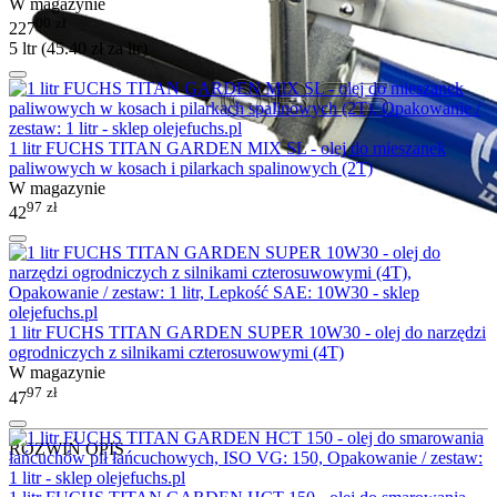
W magazynie
00
zł
227
5 ltr (
45.40
zł
za ltr)
1 litr FUCHS TITAN GARDEN MIX SL - olej do mieszanek
paliwowych w kosach i pilarkach spalinowych (2T)
W magazynie
97
zł
42
1 litr FUCHS TITAN GARDEN SUPER 10W30 - olej do narzędzi
ogrodniczych z silnikami czterosuwowymi (4T)
W magazynie
97
zł
47
ROZWIŃ OPIS