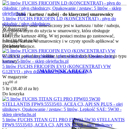
Tuba / kartusz / nabój - do klasycznej smarownicy
5 litrów FUCHS FRICOFIN LD (KONCENTRAT) - płyn do
chłodnic / płyn chłodniczy
Proponowany smar umieszczony jest w kartuszu / tubie / naboju,
W magazynie
przystosowanym do użycia w smarownicy, która obsługuje
00
zł
174
klasyczne kartusze 400g.
W tej postaci można go zastosować,
5 ltr (
34.80
zł
za ltr)
montując kartusz w smarownicy i w czysty sposób aplikować w
Do koszyka
pożądane miejsce.
W ofercie posiadamy solidne smarownice dedykowane do tego typu
kartuszy -
5 litrów FUCHS FRICOFIN EVO (KONCENTRAT) VW
SMAROWNICA RĘCZNA
G12EVO - płyn do chłodnic / płyn chłodniczy
W magazynie
00
zł
192
5 ltr (
38.40
zł
za ltr)
Do koszyka
5 litrów FUCHS TITAN GT1 PRO FPW03 5W30 STELLANTIS
FPW9.55535/03, ACEA C3, API SN PLUS - olej silnikowy