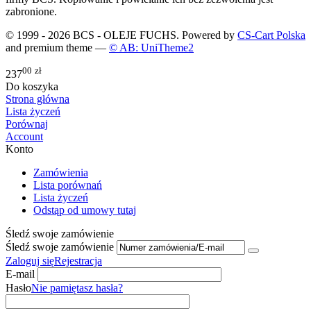
zabronione.
© 1999 - 2026 BCS - OLEJE FUCHS. Powered by
CS-Cart Polska
and premium theme —
© AB: UniTheme2
00
zł
237
Do koszyka
Strona główna
Lista życzeń
Porównaj
Account
Konto
Zamówienia
Lista porównań
Lista życzeń
Odstąp od umowy tutaj
Śledź swoje zamówienie
Śledź swoje zamówienie
Zaloguj się
Rejestracja
E-mail
Hasło
Nie pamiętasz hasła?