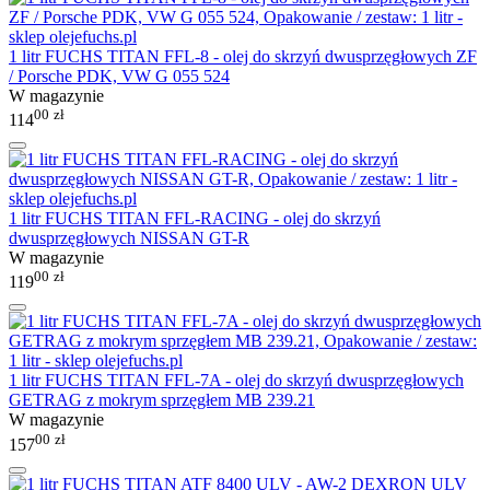
1 litr FUCHS TITAN FFL-8 - olej do skrzyń dwusprzęgłowych ZF
/ Porsche PDK, VW G 055 524
W magazynie
00
zł
114
1 litr FUCHS TITAN FFL-RACING - olej do skrzyń
dwusprzęgłowych NISSAN GT-R
W magazynie
00
zł
119
1 litr FUCHS TITAN FFL-7A - olej do skrzyń dwusprzęgłowych
GETRAG z mokrym sprzęgłem MB 239.21
W magazynie
00
zł
157