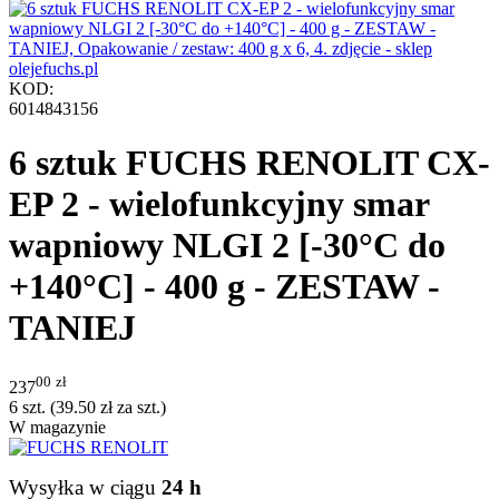
KOD:
6014843156
6 sztuk FUCHS RENOLIT CX-
EP 2 - wielofunkcyjny smar
wapniowy NLGI 2 [-30°C do
+140°C] - 400 g - ZESTAW -
TANIEJ
00
zł
237
6 szt. (
39.50
zł
za szt.)
W magazynie
Wysyłka w ciągu
24 h