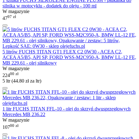
1 sztuka FUCHS SILKOLENE ENGINE FLUSH - płukanka do
silnika w motocyklu - dodatek do oleju - 100 ml
W magazynie
97
zł
47
5 litrów FUCHS TITAN GT1 FLEX C2 0W30 - ACEA C2,
ACEA A5/B5, API SP, FORD WSS-M2C950-A, BMW LL-12 FE,
MB 229.61 - olej silnikowy
W magazynie
00
zł
224
5 ltr (
44.80
zł
za ltr)
1 litr FUCHS TITAN FFL-10 - olej do skrzyń dwusprzęgłowych
Mercedes MB 236.22
W magazynie
00
zł
107