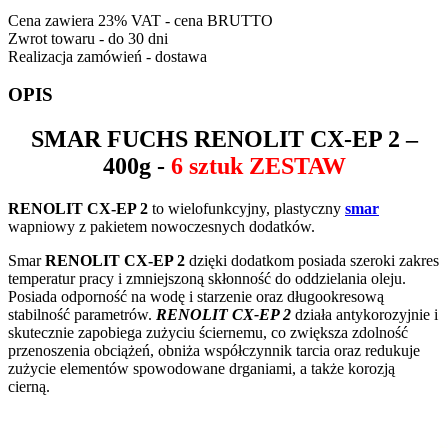
Cena zawiera 23% VAT - cena BRUTTO
Zwrot towaru - do 30 dni
Realizacja zamówień - dostawa
OPIS
SMAR
FUCHS RENOLIT CX-EP 2
–
400g -
6 sztuk ZESTAW
RENOLIT CX-EP 2
to w
ielofunkcyjny, plastyczny
smar
wapniowy z pakietem nowoczesnych dodatków.
Smar
RENOLIT CX-EP 2
dzięki dodatkom posiada szeroki zakres
temperatur pracy i zmniejszoną skłonność do oddzielania oleju.
Posiada odporność na wodę i starzenie oraz długookresową
stabilność parametrów.
RENOLIT CX-EP 2
działa antykorozyjnie i
skutecznie zapobiega zużyciu ściernemu, co zwiększa zdolność
przenoszenia obciążeń, obniża współczynnik tarcia oraz redukuje
zużycie elementów spowodowane drganiami, a także korozją
cierną.