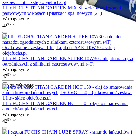
1 litr FUCHS TITAN GARDEN MIX SL - olej do mieszanek
paliwowych w kosach i pilarkach spalinowych (2T)
W magazynie
97
zł
42
1 litr FUCHS TITAN GARDEN SUPER 10W30 - olej do narzędzi
ogrodniczych z silnikami czterosuwowymi (4T)
W magazynie
97
zł
47
ROZWIŃ OPIS
1 litr FUCHS TITAN GARDEN HCT 150 - olej do smarowania
łańcuchów pił łańcuchowych
W magazynie
97
zł
42