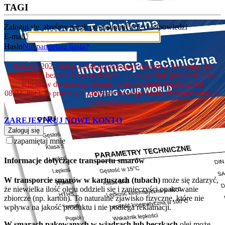
TAGI
Zaloguj się, abyśmy mogli powiadomić Cię o odpowiedzi
E-mail
Hasło
Nie pamiętasz hasła?
8.marca.2023 sklep został przeniesiony na nową platformę. Ze
względów bezpieczeństwa danych, nie mogliśmy przenieść kont
Klientów do nowego sklepu. Jeśli zakładałeś konto przed
08.03.2023, to prosimy o założenie nowego konta. Przepraszamy za
niedogodności.
ZAREJESTRUJ NOWE KONTO
Zaloguj się
zapamiętaj mnie
Informacje dotyczące transportu smarów
W transporcie smarów w kartuszach (tubach)
może się zdarzyć,
że niewielka ilość oleju oddzieli się i zanieczyści opakowanie
zbiorcze (np. karton). To naturalne zjawisko fizyczne, które nie
wpływa na jakość produktu i nie podlega reklamacji.
W smarach pakowanych w wiadrach lub beczkach
olej może