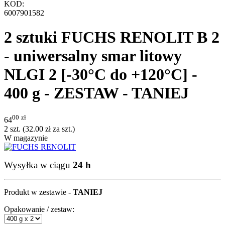
KOD:
6007901582
2 sztuki FUCHS RENOLIT B 2
- uniwersalny smar litowy
NLGI 2 [-30°C do +120°C] -
400 g - ZESTAW - TANIEJ
00
zł
64
2 szt. (
32.00
zł
za szt.)
W magazynie
Wysyłka w ciągu
24 h
Produkt w zestawie -
TANIEJ
Opakowanie / zestaw: