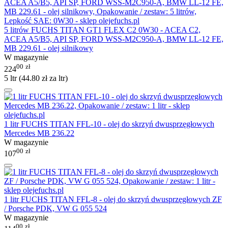
5 litrów FUCHS TITAN GT1 FLEX C2 0W30 - ACEA C2,
ACEA A5/B5, API SP, FORD WSS-M2C950-A, BMW LL-12 FE,
MB 229.61 - olej silnikowy
W magazynie
00
zł
224
5 ltr (
44.80
zł
za ltr)
1 litr FUCHS TITAN FFL-10 - olej do skrzyń dwusprzęgłowych
Mercedes MB 236.22
W magazynie
00
zł
107
1 litr FUCHS TITAN FFL-8 - olej do skrzyń dwusprzęgłowych ZF
/ Porsche PDK, VW G 055 524
W magazynie
00
zł