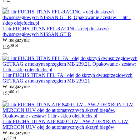
114
1 litr FUCHS TITAN FFL-RACING - olej do skrzyń
dwusprzęgłowych NISSAN GT-R
W magazynie
00
zł
119
1 litr FUCHS TITAN FFL-7A - olej do skrzyń dwusprzęgłowych
GETRAG z mokrym sprzęgłem MB 239.21
W magazynie
00
zł
157
1 litr FUCHS TITAN ATF 8400 ULV - AW-2 DEXRON ULV
MERCON ULV olej do automatycznych skrzyń biegów
W magazynie
97
zł
97