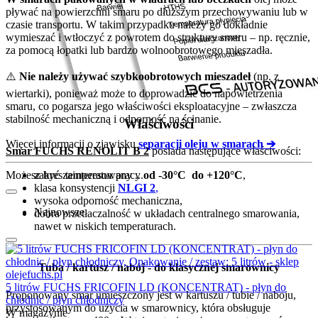
pływać na powierzchni smaru po dłuższym przechowywaniu lub w
czasie transportu. W takim przypadku należy go dokładnie
wymieszać i wtłoczyć z powrotem do struktury smaru – np. ręcznie,
za pomocą łopatki lub bardzo wolnoobrotowego mieszadła.
⚠️
Nie należy używać szybkoobrotowych mieszadeł
(np. z
wiertarki), ponieważ może to doprowadzić do napowietrzenia
smaru, co pogarsza jego właściwości eksploatacyjne – zwłaszcza
stabilność mechaniczną i odporność na ścinanie.
Właściwości
Więcej informacji o zjawisku
separacji oleju w smarach ➔
Smar FUCHS RENOLIT B 2
posiada następujące właściwości:
Możesz być zainteresowany ...
zakres temperatur pracy
od -30°C do +120°C
,
klasa konsystencji
NLGI 2
,
wysoka odporność mechaniczna,
Najnowsze
dobra przetłaczalność w układach centralnego smarowania,
nawet w niskich temperaturach.
Tuba / kartusz / nabój - do klasycznej smarownicy
5 litrów FUCHS FRICOFIN LD (KONCENTRAT) - płyn do
Proponowany smar umieszczony jest w kartuszu / tubie / naboju,
chłodnic / płyn chłodniczy
przystosowanym do użycia w smarownicy, która obsługuje
W magazynie