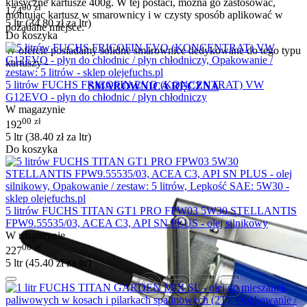
klasyczne kartusze 400g. W tej postaci, można go zastosować,
00
zł
174
montując kartusz w smarownicy i w czysty sposób aplikować w
5 ltr (
34.80
zł
za ltr)
pożądane miejsce.
Do koszyka
W ofercie posiadamy solidne smarownice dedykowane do tego typu
kartuszy -
5 litrów FUCHS FRICOFIN EVO (KONCENTRAT) VW
SMAROWNICA RĘCZNA
G12EVO - płyn do chłodnic / płyn chłodniczy
W magazynie
00
zł
192
5 ltr (
38.40
zł
za ltr)
Do koszyka
5 litrów FUCHS TITAN GT1 PRO FPW03 5W30 STELLANTIS
FPW9.55535/03, ACEA C3, API SN PLUS - olej silnikowy
W magazynie
00
zł
227
5 ltr (
45.40
zł
za ltr)