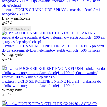
1 sztuka FUCHS CHAIN LUBE SPRAY - smar do łańcuchów i
napędów - 500 ml
Brak w magazynie
97
zł
49
Brak w magazynie
1 sztuka FUCHS SILKOLENE CONTACT CLEANER - preparat
do czyszczenia styków i elementów elektrycznych - 500 ml spray
W magazynie
97
zł
59
1 sztuka FUCHS SILKOLENE ENGINE FLUSH - płukanka do
silnika w motocyklu - dodatek do oleju - 100 ml
W magazynie
97
zł
47