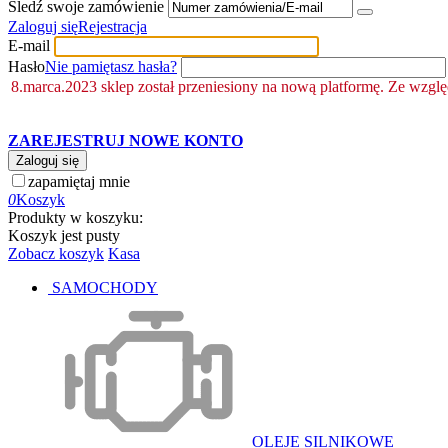
Śledź swoje zamówienie
Zaloguj się
Rejestracja
E-mail
Hasło
Nie pamiętasz hasła?
8.marca.2023 sklep został przeniesiony na nową platformę. Ze wzgl
ZAREJESTRUJ NOWE KONTO
Zaloguj się
zapamiętaj mnie
0
Koszyk
Produkty w koszyku:
Koszyk jest pusty
Zobacz koszyk
Kasa
SAMOCHODY
OLEJE SILNIKOWE