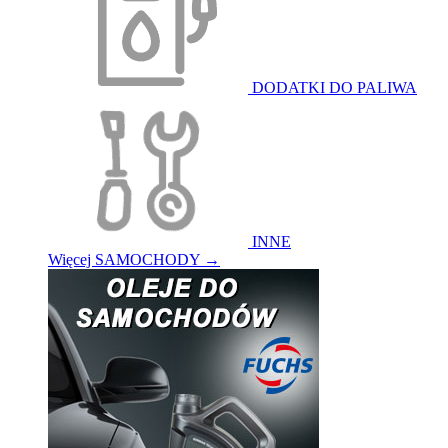
DODATKI DO PALIWA
INNE
Więcej SAMOCHODY
→