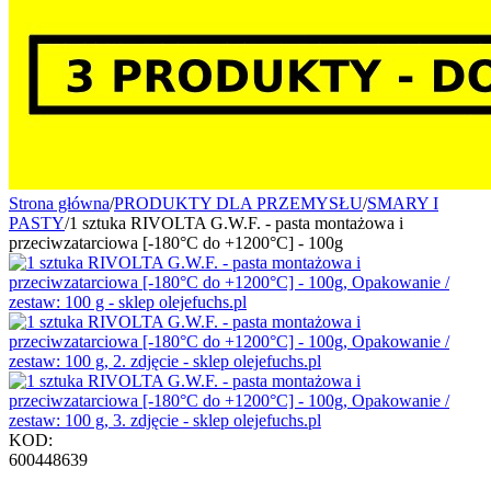
Strona główna
/
PRODUKTY DLA PRZEMYSŁU
/
SMARY I
PASTY
/
1 sztuka RIVOLTA G.W.F. - pasta montażowa i
przeciwzatarciowa [-180°C do +1200°C] - 100g
KOD:
600448639