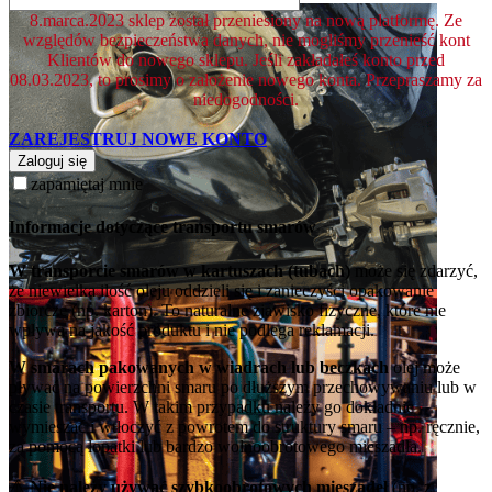
8.marca.2023 sklep został przeniesiony na nową platformę. Ze
względów bezpieczeństwa danych, nie mogliśmy przenieść kont
Klientów do nowego sklepu. Jeśli zakładałeś konto przed
08.03.2023, to prosimy o założenie nowego konta. Przepraszamy za
niedogodności.
ZAREJESTRUJ NOWE KONTO
Zaloguj się
zapamiętaj mnie
Informacje dotyczące transportu smarów
W transporcie smarów w kartuszach (tubach)
może się zdarzyć,
że niewielka ilość oleju oddzieli się i zanieczyści opakowanie
zbiorcze (np. karton). To naturalne zjawisko fizyczne, które nie
wpływa na jakość produktu i nie podlega reklamacji.
W smarach pakowanych w wiadrach lub beczkach
olej może
pływać na powierzchni smaru po dłuższym przechowywaniu lub w
czasie transportu. W takim przypadku należy go dokładnie
wymieszać i wtłoczyć z powrotem do struktury smaru – np. ręcznie,
za pomocą łopatki lub bardzo wolnoobrotowego mieszadła.
⚠️
Nie należy używać szybkoobrotowych mieszadeł
(np. z