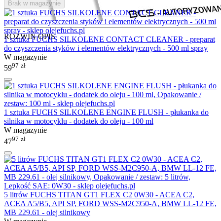
Brak w magazynie
ROZWIŃ OPIS
1 sztuka FUCHS SILKOLENE CONTACT CLEANER - preparat
do czyszczenia styków i elementów elektrycznych - 500 ml spray
W magazynie
97
zł
59
1 sztuka FUCHS SILKOLENE ENGINE FLUSH - płukanka do
silnika w motocyklu - dodatek do oleju - 100 ml
W magazynie
97
zł
47
5 litrów FUCHS TITAN GT1 FLEX C2 0W30 - ACEA C2,
ACEA A5/B5, API SP, FORD WSS-M2C950-A, BMW LL-12 FE,
MB 229.61 - olej silnikowy