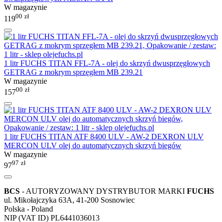
W magazynie
00
zł
119
1 litr FUCHS TITAN FFL-7A - olej do skrzyń dwusprzęgłowych
GETRAG z mokrym sprzęgłem MB 239.21
W magazynie
00
zł
157
1 litr FUCHS TITAN ATF 8400 ULV - AW-2 DEXRON ULV
MERCON ULV olej do automatycznych skrzyń biegów
W magazynie
97
zł
97
BCS
- AUTORYZOWANY DYSTRYBUTOR MARKI
FUCHS
ul. Mikołajczyka 63A, 41-200 Sosnowiec
Polska - Poland
NIP (VAT ID) PL6441036013