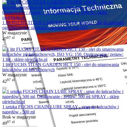
1 litr FUCHS TITAN GARDEN SUPER 10W30 - olej do narzędzi
ogrodniczych z silnikami czterosuwowymi (4T)
W magazynie
97
zł
47
1 litr FUCHS TITAN GARDEN HCT 150 - olej do smarowania
łańcuchów pił łańcuchowych
W magazynie
97
zł
42
1 sztuka FUCHS CHAIN LUBE SPRAY - smar do łańcuchów i
napędów - 500 ml
Brak w magazynie
97
zł
49