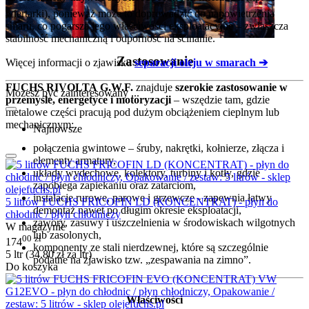
wiertarki), ponieważ może to doprowadzić do napowietrzenia
smaru, co pogarsza jego właściwości eksploatacyjne – zwłaszcza
stabilność mechaniczną i odporność na ścinanie.
Zastosowanie
Więcej informacji o zjawisku
separacji oleju w smarach ➔
FUCHS RIVOLTA G.W.F.
znajduje
szerokie zastosowanie w
Możesz być zainteresowany ...
przemyśle, energetyce i motoryzacji
– wszędzie tam, gdzie
metalowe części pracują pod dużym obciążeniem cieplnym lub
mechanicznym:
Najnowsze
połączenia gwintowe – śruby, nakrętki, kołnierze, złącza i
elementy armatury,
układy wydechowe, kolektory, turbiny i kotły, gdzie
zapobiega zapiekaniu oraz zatarciom,
instalacje rurowe, parowe i grzewcze - zapewnia łatwy
5 litrów FUCHS FRICOFIN LD (KONCENTRAT) - płyn do
demontaż nawet po długim okresie eksploatacji,
chłodnic / płyn chłodniczy
zawory, zasuwy i uszczelnienia w środowiskach wilgotnych
W magazynie
lub zasolonych,
00
zł
174
komponenty ze stali nierdzewnej, które są szczególnie
5 ltr (
34.80
zł
za ltr)
podatne na zjawisko tzw. „zespawania na zimno”.
Do koszyka
Właściwości