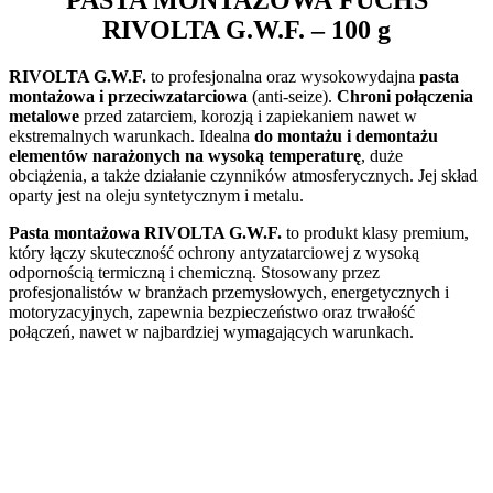
PASTA MONTAŻOWA
FUCHS
RIVOLTA G.W.F.
– 100 g
RIVOLTA G.W.F.
to profesjonalna oraz wysokowydajna
pasta
montażowa i przeciwzatarciowa
(anti-seize).
Chroni połączenia
metalowe
przed zatarciem, korozją i zapiekaniem nawet w
ekstremalnych warunkach. Idealna
do montażu i demontażu
elementów narażonych na wysoką temperaturę
, duże
obciążenia, a także działanie czynników atmosferycznych. Jej skład
oparty jest na oleju syntetycznym i metalu.
Pasta montażowa RIVOLTA G.W.F.
to produkt klasy premium,
który łączy skuteczność ochrony antyzatarciowej z wysoką
odpornością termiczną i chemiczną. Stosowany przez
profesjonalistów w branżach przemysłowych, energetycznych i
motoryzacyjnych, zapewnia bezpieczeństwo oraz trwałość
połączeń, nawet w najbardziej wymagających warunkach.