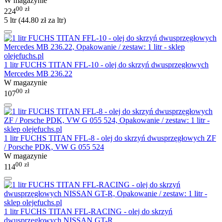
W magazynie
00
zł
224
5 ltr (
44.80
zł
za ltr)
1 litr FUCHS TITAN FFL-10 - olej do skrzyń dwusprzęgłowych
Mercedes MB 236.22
W magazynie
00
zł
107
1 litr FUCHS TITAN FFL-8 - olej do skrzyń dwusprzęgłowych ZF
/ Porsche PDK, VW G 055 524
W magazynie
00
zł
114
1 litr FUCHS TITAN FFL-RACING - olej do skrzyń
dwusprzęgłowych NISSAN GT-R