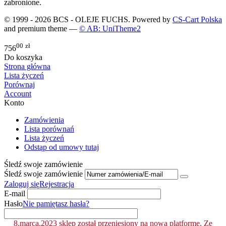
zabronione.
© 1999 - 2026 BCS - OLEJE FUCHS. Powered by
CS-Cart Polska
and premium theme —
© AB: UniTheme2
00
zł
756
Do koszyka
Strona główna
Lista życzeń
Porównaj
Account
Konto
Zamówienia
Lista porównań
Lista życzeń
Odstąp od umowy tutaj
Śledź swoje zamówienie
Śledź swoje zamówienie
Zaloguj się
Rejestracja
E-mail
Hasło
Nie pamiętasz hasła?
8.marca.2023 sklep został przeniesiony na nową platformę. Ze