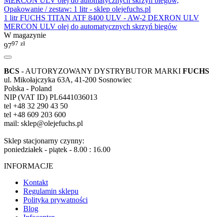
1 litr FUCHS TITAN ATF 8400 ULV - AW-2 DEXRON ULV
MERCON ULV olej do automatycznych skrzyń biegów
W magazynie
97
zł
97
BCS
- AUTORYZOWANY DYSTRYBUTOR MARKI
FUCHS
ul. Mikołajczyka 63A, 41-200 Sosnowiec
Polska - Poland
NIP (VAT ID) PL6441036013
tel +48 32 290 43 50
tel +48 609 203 600
mail: sklep@olejefuchs.pl
Sklep stacjonarny czynny:
poniedziałek - piątek - 8.00 : 16.00
INFORMACJE
Kontakt
Regulamin sklepu
Polityka prywatności
Blog