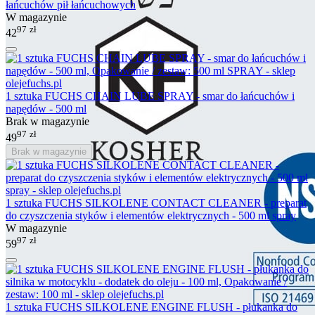
łańcuchów pił łańcuchowych
W magazynie
97
zł
42
1 sztuka FUCHS CHAIN LUBE SPRAY - smar do łańcuchów i
napędów - 500 ml
Brak w magazynie
97
zł
49
Brak w magazynie
1 sztuka FUCHS SILKOLENE CONTACT CLEANER - preparat
do czyszczenia styków i elementów elektrycznych - 500 ml spray
W magazynie
97
zł
59
1 sztuka FUCHS SILKOLENE ENGINE FLUSH - płukanka do