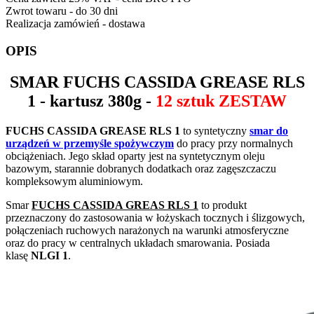
Zwrot towaru - do 30 dni
Realizacja zamówień - dostawa
OPIS
SMAR
FUCHS CASSIDA GREASE RLS
1
- kartusz 380g -
12 sztuk ZESTAW
FUCHS CASSIDA GREASE RLS 1
to syntetyczny
smar do
urządzeń w przemyśle spożywczym
do pracy przy normalnych
obciążeniach. Jego skład oparty jest na syntetycznym oleju
bazowym, starannie dobranych dodatkach oraz zagęszczaczu
kompleksowym aluminiowym.
Smar
FUCHS CASSIDA GREAS RLS 1
to produkt
przeznaczony do zastosowania w łożyskach tocznych i ślizgowych,
połączeniach ruchowych narażonych na warunki atmosferyczne
oraz do pracy w centralnych układach smarowania. Posiada
klasę
NLGI 1
.