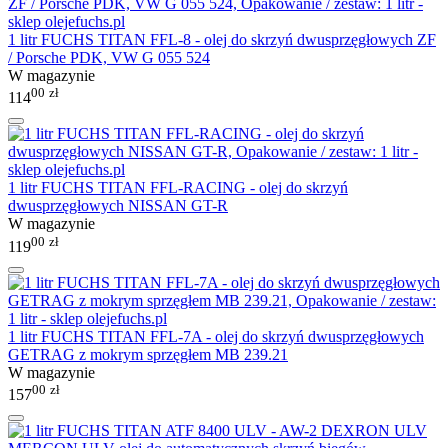
1 litr FUCHS TITAN FFL-8 - olej do skrzyń dwusprzęgłowych ZF
/ Porsche PDK, VW G 055 524
W magazynie
00
zł
114
1 litr FUCHS TITAN FFL-RACING - olej do skrzyń
dwusprzęgłowych NISSAN GT-R
W magazynie
00
zł
119
1 litr FUCHS TITAN FFL-7A - olej do skrzyń dwusprzęgłowych
GETRAG z mokrym sprzęgłem MB 239.21
W magazynie
00
zł
157