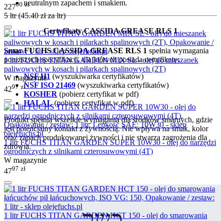
neutralnym zapachem i smakiem.
00
zł
227
5 ltr (
45.40
zł
za ltr)
Certyfikaty CASSIDA GREASE RLS 1
Smar FUCHS CASSIDA GREASE RLS 1
spełnia wymagania
poniższych specyfikacji, dla których posiada certyfikaty:
1 litr FUCHS TITAN GARDEN MIX SL - olej do mieszanek
paliwowych w kosach i pilarkach spalinowych (2T)
NSF H1
(wyszukiwarka certyfikatów)
W magazynie
NSF ISO 21469
(wyszukiwarka certyfikatów)
97
zł
42
KOSHER
(pobierz certyfikat w pdf)
HALAL
(pobierz certyfikat w pdf)
Produkt spełnia wszelkie wymagania dla środków smarnych, gdzie
jest potencjalny kontakt z żywnością. Nie wpływa na smak, kolor
oraz zapach produkowanej żywności i nie stwarza zagrożenia dla
1 litr FUCHS TITAN GARDEN SUPER 10W30 - olej do narzędzi
zdrowia.
ogrodniczych z silnikami czterosuwowymi (4T)
W magazynie
97
zł
47
1 litr FUCHS TITAN GARDEN HCT 150 - olej do smarowania