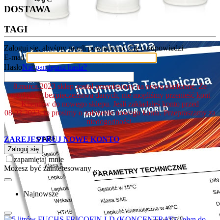
DOSTAWA
TAGI
Zaloguj się, abyśmy mogli powiadomić Cię o odpowiedzi
E-mail
Hasło
Nie pamiętasz hasła?
8.marca.2023 sklep został przeniesiony na nową platformę. Ze
względów bezpieczeństwa danych, nie mogliśmy przenieść kont
Klientów do nowego sklepu. Jeśli zakładałeś konto przed
08.03.2023, to prosimy o założenie nowego konta. Przepraszamy za
niedogodności.
ZAREJESTRUJ NOWE KONTO
Zaloguj się
zapamiętaj mnie
Możesz być zainteresowany ...
Najnowsze