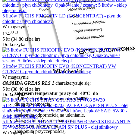
5 litrów FUCHS FRICOFIN LD (KONCENTRAT) - płyn do
chłodnic / płyn chłodniczy
W magazynie
00
zł
174
5 ltr (
34.80
zł
za ltr)
Do koszyka
5 litrów FUCHS FRICOFIN EVO (KONCENTRAT) VW
Właściwości
G12EVO - płyn do chłodnic / płyn chłodniczy
W magazynie
00
zł
CASSIDA
G
REAS RLS 1
charakteryzuje się:
192
5 ltr (
38.40
zł
za ltr)
zakresem temperatur pracy od -40°C do
Do koszyka
+120°C
,
krótkookresowo do +140°C
,
długą żywotnością,
dobrą odpornością na wodę,
znakomitą odpornością na utlenianie,
dobrą stabilnością mechaniczną,
5 litrów FUCHS TITAN GT1 PRO FPW03 5W30 STELLANTIS
ochroną antykorozyjną,
FPW9.55535/03, ACEA C3, API SN PLUS - olej silnikowy
znakomitą przyczepnością,
W magazynie