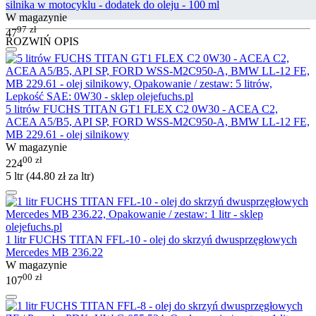
silnika w motocyklu - dodatek do oleju - 100 ml
W magazynie
97
zł
47
ROZWIŃ OPIS
5 litrów FUCHS TITAN GT1 FLEX C2 0W30 - ACEA C2,
ACEA A5/B5, API SP, FORD WSS-M2C950-A, BMW LL-12 FE,
MB 229.61 - olej silnikowy
W magazynie
00
zł
224
5 ltr (
44.80
zł
za ltr)
1 litr FUCHS TITAN FFL-10 - olej do skrzyń dwusprzęgłowych
Mercedes MB 236.22
W magazynie
00
zł
107