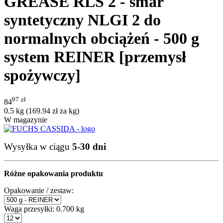
GREASE RLS 2 - smar
syntetyczny NLGI 2 do
normalnych obciążeń - 500 g
system REINER [przemysł
spożywczy]
97
zł
84
0.5 kg (
169.94
zł
za kg)
W magazynie
Wysyłka w ciągu
5-30 dni
Różne opakowania produktu
Opakowanie / zestaw:
Waga przesyłki:
0.700 kg