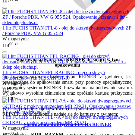
107
1 litr FUCHS TITAN FFL-8 - olej do skrzyń dwusprzęgłowych ZF
/ Porsche PDK, VW G 055 524
W magazynie
00
zł
114
Smarownica dwuręczna REINER do smaru w tym
opakowaniu
1 litr FUCHS TITAN FFL-RACING - olej do skrzyń
Opakowanie smaru - kartusz typu REINER z gwintem, jest
dwusprzęgłowych NISSAN GT-R
przeznaczone do aplikowania smaru przy pomocy specjalistycznej
W magazynie
smarownicy systemu REINER. Pozwala ona na podawanie smaru z
00
zł
119
wyjątkowo wysokim ciśnieniem oraz opróżnia kartusz praktycznie
w 100%.
W naszej ofercie znajdziesz dwuręczną smarownicę systemu
REINER, która doskonale nadaje się do kartuszy z gwintem:
1 litr FUCHS TITAN FFL-7A - olej do skrzyń dwusprzęgłowych
GETRAG z mokrym sprzęgłem MB 239.21
Smarownica dwuręczna FUCHS REINER
W magazynie
00
zł
W zakładce
KUP RAZEM
możesz nabyć smar razem ze
157