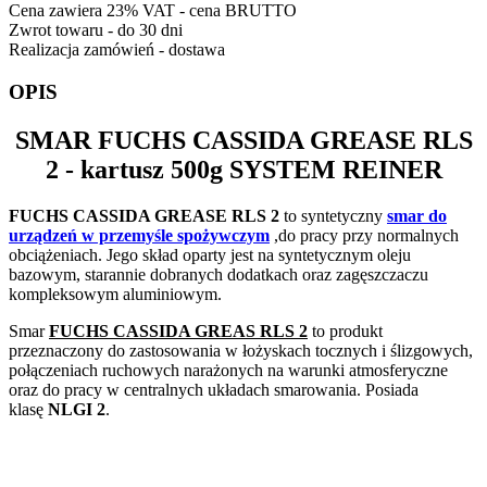
Cena zawiera 23% VAT - cena BRUTTO
Zwrot towaru - do 30 dni
Realizacja zamówień - dostawa
OPIS
SMAR
FUCHS CASSIDA GREASE RLS
2
- kartusz 500g SYSTEM REINER
FUCHS CASSIDA GREASE RLS 2
to syntetyczny
smar do
urządzeń w przemyśle spożywczym
,do pracy przy normalnych
obciążeniach. Jego skład oparty jest na syntetycznym oleju
bazowym, starannie dobranych dodatkach oraz zagęszczaczu
kompleksowym aluminiowym.
Smar
FUCHS CASSIDA GREAS RLS 2
to produkt
przeznaczony do zastosowania w łożyskach tocznych i ślizgowych,
połączeniach ruchowych narażonych na warunki atmosferyczne
oraz do pracy w centralnych układach smarowania. Posiada
klasę
NLGI 2
.