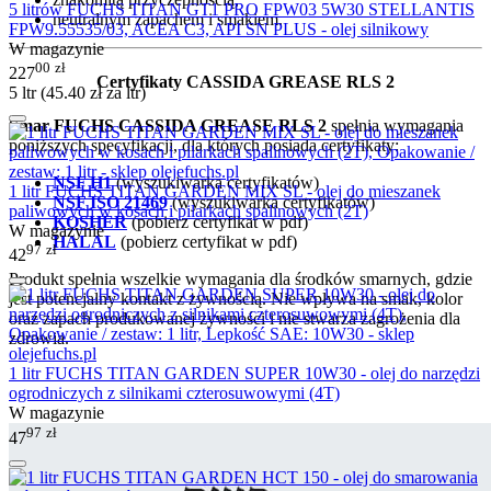
5 litrów FUCHS TITAN GT1 PRO FPW03 5W30 STELLANTIS
neutralnym zapachem i smakiem.
FPW9.55535/03, ACEA C3, API SN PLUS - olej silnikowy
W magazynie
00
zł
227
Certyfikaty CASSIDA GREASE RLS 2
5 ltr (
45.40
zł
za ltr)
Smar FUCHS CASSIDA GREASE RLS 2
spełnia wymagania
poniższych specyfikacji, dla których posiada certyfikaty:
NSF H1
(wyszukiwarka certyfikatów)
1 litr FUCHS TITAN GARDEN MIX SL - olej do mieszanek
NSF ISO 21469
(wyszukiwarka certyfikatów)
paliwowych w kosach i pilarkach spalinowych (2T)
KOSHER
(pobierz certyfikat w pdf)
W magazynie
HALAL
(pobierz certyfikat w pdf)
97
zł
42
Produkt spełnia wszelkie wymagania dla środków smarnych, gdzie
jest potencjalny kontakt z żywnością. Nie wpływa na smak, kolor
oraz zapach produkowanej żywności i nie stwarza zagrożenia dla
zdrowia.
1 litr FUCHS TITAN GARDEN SUPER 10W30 - olej do narzędzi
ogrodniczych z silnikami czterosuwowymi (4T)
W magazynie
97
zł
47