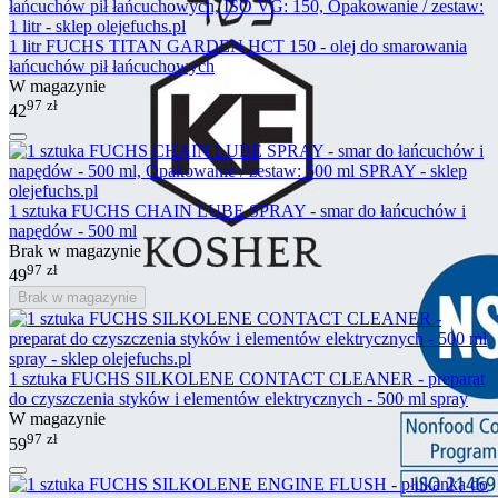
1 litr FUCHS TITAN GARDEN HCT 150 - olej do smarowania
łańcuchów pił łańcuchowych
W magazynie
97
zł
42
1 sztuka FUCHS CHAIN LUBE SPRAY - smar do łańcuchów i
napędów - 500 ml
Brak w magazynie
97
zł
49
Brak w magazynie
1 sztuka FUCHS SILKOLENE CONTACT CLEANER - preparat
do czyszczenia styków i elementów elektrycznych - 500 ml spray
W magazynie
97
zł
59