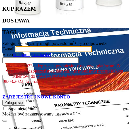
KUP RAZEM
DOSTAWA
TAGI
Zaloguj się, abyśmy mogli powiadomić Cię o odpowiedzi
E-mail
Hasło
Nie pamiętasz hasła?
8.marca.2023 sklep został przeniesiony na nową platformę. Ze
względów bezpieczeństwa danych, nie mogliśmy przenieść kont
Klientów do nowego sklepu. Jeśli zakładałeś konto przed
08.03.2023, to prosimy o założenie nowego konta. Przepraszamy za
niedogodności.
ZAREJESTRUJ NOWE KONTO
Zaloguj się
zapamiętaj mnie
Możesz być zainteresowany ...
Najnowsze