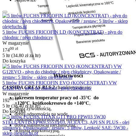
5 litrów FUCHS FRICOFIN LD (KONCENTRAT) - płyn do
chłodnic / płyn chłodniczy
W magazynie
00
zł
174
5 ltr (
34.80
zł
za ltr)
Do koszyka
Właściwości
5 litrów FUCHS FRICOFIN EVO (KONCENTRAT) VW
CASSIDA GREAS RLS 2
charakteryzuje się:
G12EVO - płyn do chłodnic / płyn chłodniczy
W magazynie
zakresem temperatur pracy od -35°C do
00
zł
192
+120°C
,
krótkookresowo do +140°C
,
5 ltr (
38.40
zł
za ltr)
długą żywotnością,
Do koszyka
dobrą odpornością na wodę,
znakomitą odpornością na utlenianie,
dobrą stabilnością mechaniczną,
ochroną antykorozyjną,
znakomitą przyczepnością,