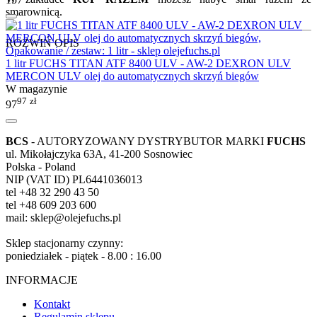
smarownicą.
ROZWIŃ OPIS
1 litr FUCHS TITAN ATF 8400 ULV - AW-2 DEXRON ULV
MERCON ULV olej do automatycznych skrzyń biegów
W magazynie
97
zł
97
BCS
- AUTORYZOWANY DYSTRYBUTOR MARKI
FUCHS
ul. Mikołajczyka 63A, 41-200 Sosnowiec
Polska - Poland
NIP (VAT ID) PL6441036013
tel +48 32 290 43 50
tel +48 609 203 600
mail: sklep@olejefuchs.pl
Sklep stacjonarny czynny:
poniedziałek - piątek - 8.00 : 16.00
INFORMACJE
Kontakt
Regulamin sklepu