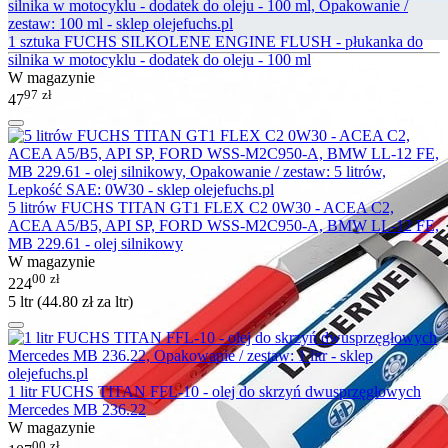
1 sztuka FUCHS SILKOLENE ENGINE FLUSH - płukanka do
silnika w motocyklu - dodatek do oleju - 100 ml
W magazynie
97
zł
47
5 litrów FUCHS TITAN GT1 FLEX C2 0W30 - ACEA C2,
ACEA A5/B5, API SP, FORD WSS-M2C950-A, BMW LL-12 FE,
MB 229.61 - olej silnikowy
W magazynie
00
zł
224
5 ltr (
44.80
zł
za ltr)
1 litr FUCHS TITAN FFL-10 - olej do skrzyń dwusprzęgłowych
Mercedes MB 236.22
W magazynie
00
zł