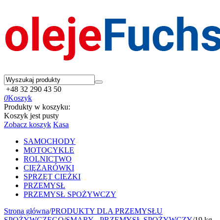
+48 32 290 43 50
0
Koszyk
Produkty w koszyku:
Koszyk jest pusty
Zobacz koszyk
Kasa
SAMOCHODY
MOTOCYKLE
ROLNICTWO
CIĘŻARÓWKI
SPRZĘT CIEŻKI
PRZEMYSŁ
PRZEMYSŁ SPOŻYWCZY
Strona główna
/
PRODUKTY DLA PRZEMYSŁU
SPOŻYWCZEGO
/
SMARY - PRZEMYSŁ SPOŻYWCZY
/
19 kg