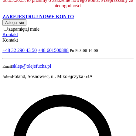
08.03.2023, to prosimy o założenie nowego konta. Przepraszamy za
niedogodności.
ZAREJESTRUJ NOWE KONTO
Zaloguj się
zapamiętaj mnie
Kontakt
Kontakt
+48 32 290 43 50
+48 601500888
Pn-Pt 8:00-16:00
sklep@olejefuchs.pl
Email
Poland, Sosnowiec, ul. Mikołajczyka 63A
Adres