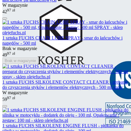
W magazynie
97
zł
42
1 sztuka FUCHS CHAIN LUBE SPRAY - smar do łańcuchów i
napędów - 500 ml
Brak w magazynie
97
zł
49
Brak w magazynie
1 sztuka FUCHS SILKOLENE CONTACT CLEANER - preparat
do czyszczenia styków i elementów elektrycznych - 500 ml spray
W magazynie
97
zł
59
1 sztuka FUCHS SILKOLENE ENGINE FLUSH - płukanka do
silnika w motocyklu - dodatek do oleju - 100 ml