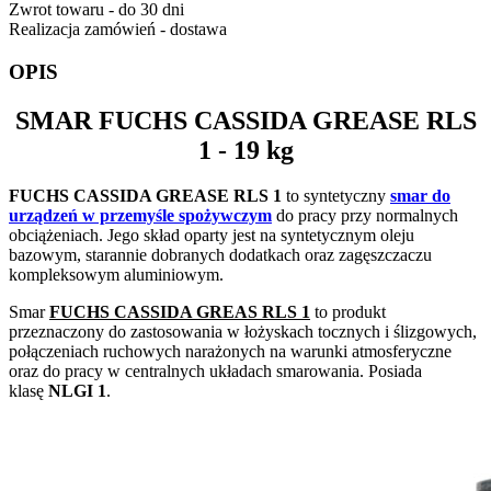
Zwrot towaru - do 30 dni
Realizacja zamówień - dostawa
OPIS
SMAR
FUCHS CASSIDA GREASE RLS
1
- 19 kg
FUCHS CASSIDA GREASE RLS 1
to syntetyczny
smar do
urządzeń w przemyśle spożywczym
do pracy przy normalnych
obciążeniach. Jego skład oparty jest na syntetycznym oleju
bazowym, starannie dobranych dodatkach oraz zagęszczaczu
kompleksowym aluminiowym.
Smar
FUCHS CASSIDA GREAS RLS 1
to produkt
przeznaczony do zastosowania w łożyskach tocznych i ślizgowych,
połączeniach ruchowych narażonych na warunki atmosferyczne
oraz do pracy w centralnych układach smarowania. Posiada
klasę
NLGI 1
.