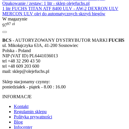
1 litr FUCHS TITAN ATF 8400 ULV - AW-2 DEXRON ULV
MERCON ULV olej do automatycznych skrzyń biegów
W magazynie
97
zł
97
BCS
- AUTORYZOWANY DYSTRYBUTOR MARKI
FUCHS
ul. Mikołajczyka 63A, 41-200 Sosnowiec
Polska - Poland
NIP (VAT ID) PL6441036013
tel +48 32 290 43 50
tel +48 609 203 600
mail: sklep@olejefuchs.pl
Sklep stacjonarny czynny:
poniedziałek - piątek - 8.00 : 16.00
INFORMACJE
Kontakt
Regulamin sklepu
Polityka prywatności
Blog
Infocenter