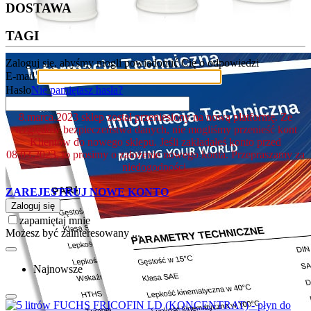
DOSTAWA
TAGI
Zaloguj się, abyśmy mogli powiadomić Cię o odpowiedzi
E-mail
Hasło
Nie pamiętasz hasła?
8.marca.2023 sklep został przeniesiony na nową platformę. Ze
względów bezpieczeństwa danych, nie mogliśmy przenieść kont
Klientów do nowego sklepu. Jeśli zakładałeś konto przed
08.03.2023, to prosimy o założenie nowego konta. Przepraszamy za
niedogodności.
ZAREJESTRUJ NOWE KONTO
Zaloguj się
zapamiętaj mnie
Możesz być zainteresowany ...
Najnowsze