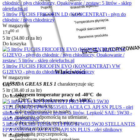
5 litrów FUCHS FRICOFIN LD (KONCENTRAT) - płyn do
chłodnic / płyn chłodniczy
W magazynie
00
zł
174
5 ltr (
34.80
zł
za ltr)
Do koszyka
5 litrów FUCHS FRICOFIN EVO (KONCENTRAT) VW
Właściwości
G12EVO - płyn do chłodnic / płyn chłodniczy
W magazynie
00
zł
CASSIDA
G
REAS RLS 1
charakteryzuje się:
192
5 ltr (
38.40
zł
za ltr)
zakresem temperatur pracy od -40°C do
Do koszyka
+120°C
,
krótkookresowo do +140°C
,
długą żywotnością,
dobrą odpornością na wodę,
znakomitą odpornością na utlenianie,
dobrą stabilnością mechaniczną,
5 litrów FUCHS TITAN GT1 PRO FPW03 5W30 STELLANTIS
ochroną antykorozyjną,
FPW9.55535/03, ACEA C3, API SN PLUS - olej silnikowy
znakomitą przyczepnością,
W magazynie
neutralnym zapachem i smakiem.