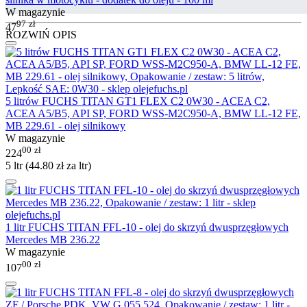
W magazynie
97
zł
47
ROZWIŃ OPIS
5 litrów FUCHS TITAN GT1 FLEX C2 0W30 - ACEA C2,
ACEA A5/B5, API SP, FORD WSS-M2C950-A, BMW LL-12 FE,
MB 229.61 - olej silnikowy
W magazynie
00
zł
224
5 ltr (
44.80
zł
za ltr)
1 litr FUCHS TITAN FFL-10 - olej do skrzyń dwusprzęgłowych
Mercedes MB 236.22
W magazynie
00
zł
107