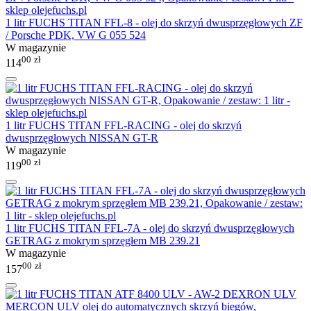
1 litr FUCHS TITAN FFL-8 - olej do skrzyń dwusprzęgłowych ZF
/ Porsche PDK, VW G 055 524
W magazynie
00
zł
114
1 litr FUCHS TITAN FFL-RACING - olej do skrzyń
dwusprzęgłowych NISSAN GT-R
W magazynie
00
zł
119
1 litr FUCHS TITAN FFL-7A - olej do skrzyń dwusprzęgłowych
GETRAG z mokrym sprzęgłem MB 239.21
W magazynie
00
zł
157