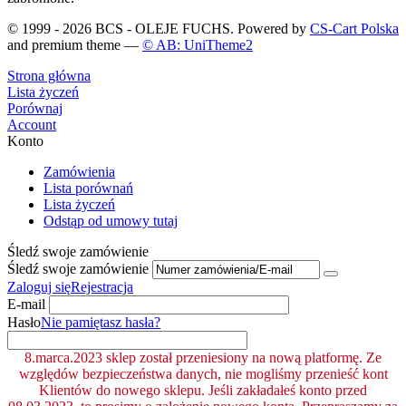
© 1999 - 2026 BCS - OLEJE FUCHS. Powered by
CS-Cart Polska
and premium theme —
© AB: UniTheme2
Strona główna
Lista życzeń
Porównaj
Account
Konto
Zamówienia
Lista porównań
Lista życzeń
Odstąp od umowy tutaj
Śledź swoje zamówienie
Śledź swoje zamówienie
Zaloguj się
Rejestracja
E-mail
Hasło
Nie pamiętasz hasła?
8.marca.2023 sklep został przeniesiony na nową platformę. Ze
względów bezpieczeństwa danych, nie mogliśmy przenieść kont
Klientów do nowego sklepu. Jeśli zakładałeś konto przed