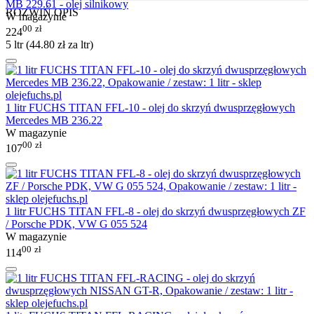
MB 229.61 - olej silnikowy
ROZWIŃ OPIS
W magazynie
00
zł
224
5 ltr (
44.80
zł
za ltr)
1 litr FUCHS TITAN FFL-10 - olej do skrzyń dwusprzęgłowych
Mercedes MB 236.22
W magazynie
00
zł
107
1 litr FUCHS TITAN FFL-8 - olej do skrzyń dwusprzęgłowych ZF
/ Porsche PDK, VW G 055 524
W magazynie
00
zł
114