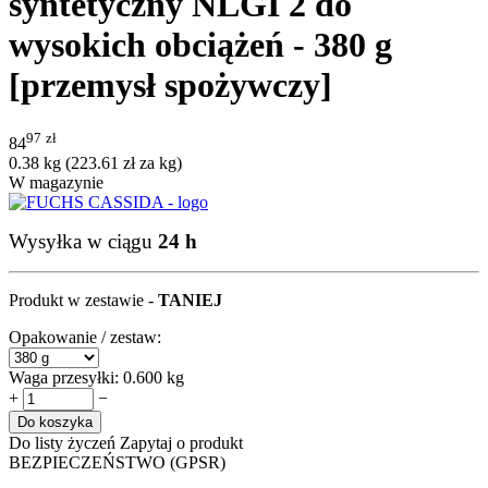
syntetyczny NLGI 2 do
wysokich obciążeń - 380 g
[przemysł spożywczy]
97
zł
84
0.38 kg (
223.61
zł
za kg)
W magazynie
Wysyłka w ciągu
24 h
Produkt w zestawie -
TANIEJ
Opakowanie / zestaw:
Waga przesyłki:
0.600 kg
+
−
Do koszyka
Do listy życzeń
Zapytaj o produkt
BEZPIECZEŃSTWO (GPSR)