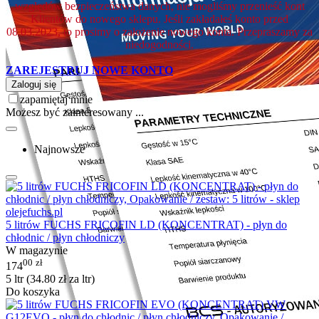
względów bezpieczeństwa danych, nie mogliśmy przenieść kont
Klientów do nowego sklepu. Jeśli zakładałeś konto przed
08.03.2023, to prosimy o założenie nowego konta. Przepraszamy za
niedogodności.
ZAREJESTRUJ NOWE KONTO
Zaloguj się
zapamiętaj mnie
Możesz być zainteresowany ...
Najnowsze
5 litrów FUCHS FRICOFIN LD (KONCENTRAT) - płyn do
chłodnic / płyn chłodniczy
W magazynie
00
zł
174
5 ltr (
34.80
zł
za ltr)
Do koszyka