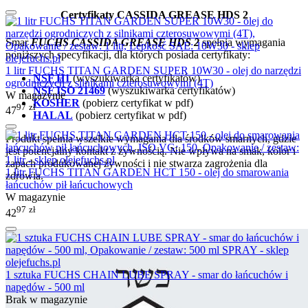
Certyfikaty CASSIDA GREASE HDS 2
Smar
FUCHS CASSIDA GREASE HDS 2
spełnia wymagania
poniższych specyfikacji, dla których posiada certyfikaty:
1 litr FUCHS TITAN GARDEN SUPER 10W30 - olej do narzędzi
NSF H1
(wyszukiwarka certyfikatów)
ogrodniczych z silnikami czterosuwowymi (4T)
NSF ISO 21469
(wyszukiwarka certyfikatów)
W magazynie
KOSHER
(pobierz certyfikat w pdf)
97
zł
47
HALAL
(pobierz certyfikat w pdf)
Produkt spełnia wszelkie wymagania dla środków smarnych, gdzie
jest potencjalny kontakt z żywnością. Nie wpływa na smak, kolor i
zapach produkowanej żywności i nie stwarza zagrożenia dla
1 litr FUCHS TITAN GARDEN HCT 150 - olej do smarowania
zdrowia.
łańcuchów pił łańcuchowych
W magazynie
97
zł
42
1 sztuka FUCHS CHAIN LUBE SPRAY - smar do łańcuchów i
napędów - 500 ml
Brak w magazynie