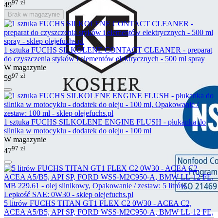
97
zł
49
Brak w magazynie
1 sztuka FUCHS SILKOLENE CONTACT CLEANER - preparat
do czyszczenia styków i elementów elektrycznych - 500 ml spray
W magazynie
97
zł
59
1 sztuka FUCHS SILKOLENE ENGINE FLUSH - płukanka do
silnika w motocyklu - dodatek do oleju - 100 ml
W magazynie
97
zł
47
5 litrów FUCHS TITAN GT1 FLEX C2 0W30 - ACEA C2,
ACEA A5/B5, API SP, FORD WSS-M2C950-A, BMW LL-12 FE,