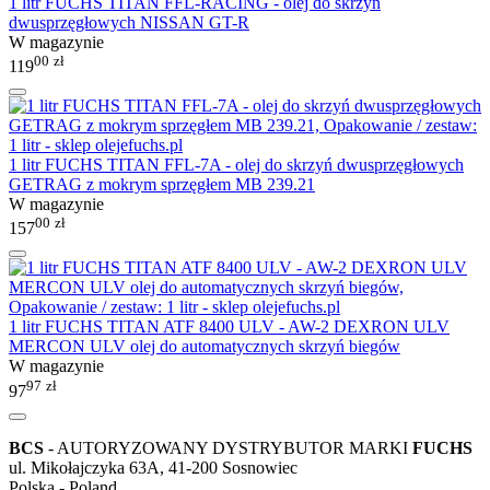
1 litr FUCHS TITAN FFL-RACING - olej do skrzyń
dwusprzęgłowych NISSAN GT-R
W magazynie
00
zł
119
1 litr FUCHS TITAN FFL-7A - olej do skrzyń dwusprzęgłowych
GETRAG z mokrym sprzęgłem MB 239.21
W magazynie
00
zł
157
1 litr FUCHS TITAN ATF 8400 ULV - AW-2 DEXRON ULV
MERCON ULV olej do automatycznych skrzyń biegów
W magazynie
97
zł
97
BCS
- AUTORYZOWANY DYSTRYBUTOR MARKI
FUCHS
ul. Mikołajczyka 63A, 41-200 Sosnowiec
Polska - Poland