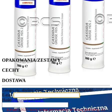
OPAKOWANIA/ZESTAWY
CECHY
DOSTAWA
Zaloguj się, abyśmy mogli powiadomić Cię o odpowiedzi
E-mail
Hasło
Nie pamiętasz hasła?
8.marca.2023 sklep został przeniesiony na nową platformę. Ze