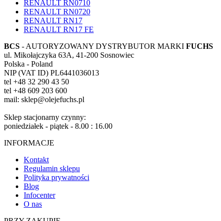
RENAULT RN0710
RENAULT RN0720
RENAULT RN17
RENAULT RN17 FE
BCS
- AUTORYZOWANY DYSTRYBUTOR MARKI
FUCHS
ul. Mikołajczyka 63A, 41-200 Sosnowiec
Polska - Poland
NIP (VAT ID) PL6441036013
tel +48 32 290 43 50
tel +48 609 203 600
mail: sklep@olejefuchs.pl
Sklep stacjonarny czynny:
poniedziałek - piątek - 8.00 : 16.00
INFORMACJE
Kontakt
Regulamin sklepu
Polityka prywatności
Blog
Infocenter
O nas
PRZY ZAKUPIE