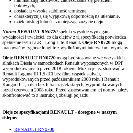
minimalizują możliwość zakleszczania się pierścieni
tłokowych,
posiadają wysoką stabilność termiczną,
charakteryzują się wyjątkową odpornością na utlenianie,
dzięki niskiej lotności zmniejszają zużycie oleju.
Norma RENAULT RN0720
spełnia wysokie wymagania
wydajności i trwałości, co dla olejów z tą specyfikacją potwierdza
spełnienie testu LLR - Long Life Renault.
Oleje RN0720
mogą
pracować w rygorze longlife z wydłużonymi interwałami wymiany.
Oleje RENAULT RN0720
mogą być stosowane we wszystkich
silnikach Diesla w samochodach Renault wyposażonych w DPF
wyprodukowanych przed 2018 rokiem. Można je też stosować w
Renault Laguna III 1,5 dCi bez filtra cząstek stałych,
wyprodukowanych przed październikiem 2008 roku i Renault
Kangoo II 1,5 dCi bez filtra cząstek stałych, wyprodukowanych
przed czerwcem 2008 roku. Przed zastosowaniem tej normy należy
skonfrontować to z instrukcją obsługi pojazdu.
Oleje ze specyfikacjami RENAULT - dostępne w naszym
sklepie:
RENAULT RN0700