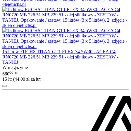
15 litrów FUCHS TITAN GT1 FLEX 34 5W30 - ACEA C4
RN0720 MB 226.51 MB 229.51 - olej silnikowy - ZESTAW -
TANIEJ
W magazynie
00
zł
660
15 ltr (
44.00
zł
za ltr)