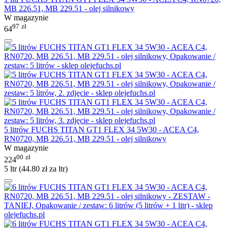
MB 226.51, MB 229.51 - olej silnikowy
W magazynie
97
zł
64
5 litrów FUCHS TITAN GT1 FLEX 34 5W30 - ACEA C4,
RN0720, MB 226.51, MB 229.51 - olej silnikowy
W magazynie
00
zł
224
5 ltr (
44.80
zł
za ltr)