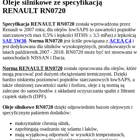
Oleje silnikowe ze specyfikacją
RENAULT RN0720
Specyfikacja RENAULT RN0720
została wprowadzona przez
Renault w 2007 roku, dla olejów lowSAPS (o zawartości popiołów
siarczanowych max 0,5% i lepkości HTHS ≥ 3,5 mPas) z lepkością
SAE 5W30
.
Norma RN0720
jest ściśle powiązana z
ACEA C4
i
jest dedykowana dla silników wysokoprężnych, produkowanych w
latach październik.2007 - 2018. RN0720 może być też stosowana w
samochodach NISSAN i Dacia.
Norma RENAULT RN0720
została opracowana dla olejów, które
mogą pracować pod dużymi obciążeniami termicznymi. Dzięki
bardzo niskiemu poziomowi popiołów siarczanowych lowSAPS, a
także obniżonej zawartości siarki i fosforu, oleje z tą normą są
zalecane do samochodów z układami oczyszczania spalin z filtrami
cząstek stałych (DPF).
Oleje silnikowe RN0720
dzięki odpowiednim bazom olejowym i
specyficznym pakietem dodatków:
maksymalnie chronią silnik,
zapobiegają osadzaniu się szlamu i laków,
mają wyjątkową odporność w wysokich temperaturach,