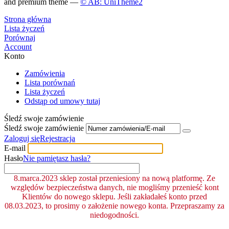
and premium theme —
© AB: UniTheme2
Strona główna
Lista życzeń
Porównaj
Account
Konto
Zamówienia
Lista porównań
Lista życzeń
Odstąp od umowy tutaj
Śledź swoje zamówienie
Śledź swoje zamówienie
Zaloguj się
Rejestracja
E-mail
Hasło
Nie pamiętasz hasła?
8.marca.2023 sklep został przeniesiony na nową platformę. Ze
względów bezpieczeństwa danych, nie mogliśmy przenieść kont
Klientów do nowego sklepu. Jeśli zakładałeś konto przed
08.03.2023, to prosimy o założenie nowego konta. Przepraszamy za
niedogodności.