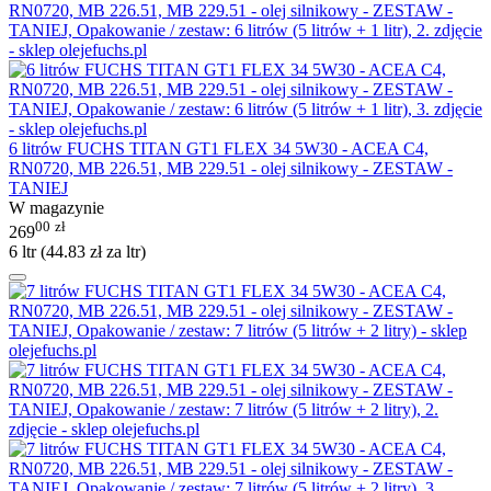
6 litrów FUCHS TITAN GT1 FLEX 34 5W30 - ACEA C4,
RN0720, MB 226.51, MB 229.51 - olej silnikowy - ZESTAW -
TANIEJ
W magazynie
00
zł
269
6 ltr (
44.83
zł
za ltr)