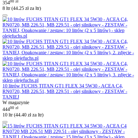
00
zł
354
8 ltr (
44.25
zł
za ltr)
10 litrów FUCHS TITAN GT1 FLEX 34 5W30 - ACEA C4,
RN0720, MB 226.51, MB 229.51 - olej silnikowy - ZESTAW -
TANIEJ
W magazynie
00
zł
444
10 ltr (
44.40
zł
za ltr)