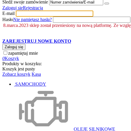
Śledź swoje zamówienie
Zaloguj się
Rejestracja
E-mail
Hasło
Nie pamiętasz hasła?
8.marca.2023 sklep został przeniesiony na nową platformę. Ze wzgl
ZAREJESTRUJ NOWE KONTO
Zaloguj się
zapamiętaj mnie
0
Koszyk
Produkty w koszyku:
Koszyk jest pusty
Zobacz koszyk
Kasa
SAMOCHODY
OLEJE SILNIKOWE