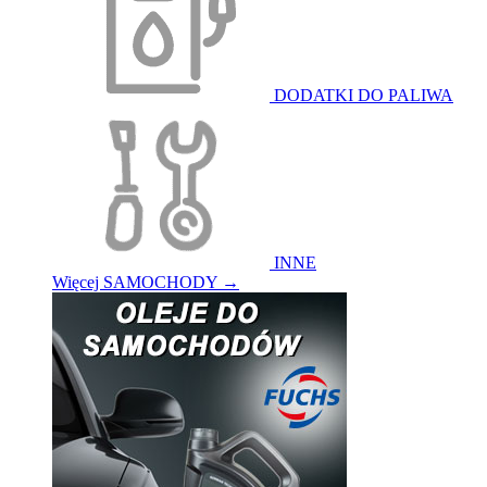
DODATKI DO PALIWA
INNE
Więcej SAMOCHODY
→