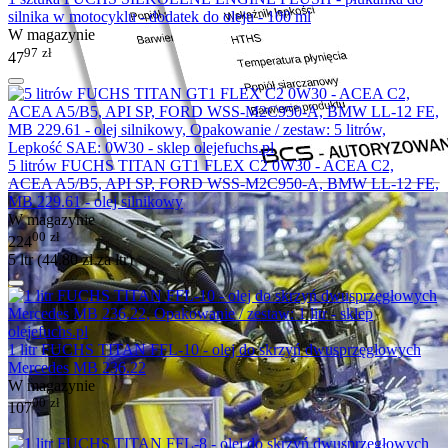
silnika w motocyklu - dodatek do oleju - 100 ml
W magazynie
97
zł
47
5 litrów FUCHS TITAN GT1 FLEX C2 0W30 - ACEA C2,
ACEA A5/B5, API SP, FORD WSS-M2C950-A, BMW LL-12 FE,
MB 229.61 - olej silnikowy
W magazynie
00
zł
224
5 ltr (
44.80
zł
za ltr)
1 litr FUCHS TITAN FFL-10 - olej do skrzyń dwusprzęgłowych
Mercedes MB 236.22
W magazynie
00
zł
107