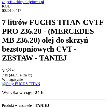
KOD:
6020160417
7 litrów FUCHS TITAN CVTF
PRO 236.20 - (MERCEDES
MB 236.20) olej do skrzyń
bezstopniowych CVT -
ZESTAW - TANIEJ
00
zł
313
7 ltr (
44.71
zł
za ltr)
W magazynie
Wysyłka w ciągu
24 h
Produkt w zestawie -
TANIEJ