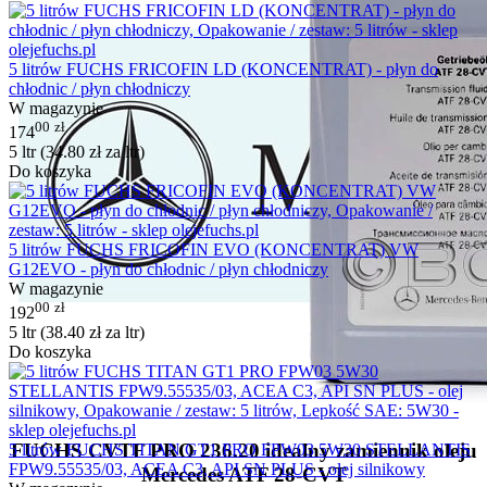
5 litrów FUCHS FRICOFIN LD (KONCENTRAT) - płyn do
chłodnic / płyn chłodniczy
W magazynie
00
zł
174
5 ltr (
34.80
zł
za ltr)
Do koszyka
5 litrów FUCHS FRICOFIN EVO (KONCENTRAT) VW
G12EVO - płyn do chłodnic / płyn chłodniczy
W magazynie
00
zł
192
5 ltr (
38.40
zł
za ltr)
Do koszyka
FUCHS CVTF PRO 236.20 idealny zamiennik oleju
5 litrów FUCHS TITAN GT1 PRO FPW03 5W30 STELLANTIS
FPW9.55535/03, ACEA C3, API SN PLUS - olej silnikowy
Mercedes ATF 28-CVT