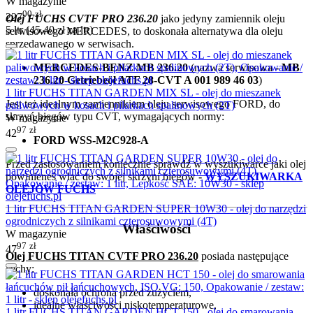
W magazynie
00
zł
227
Olej FUCHS CVTF PRO 236.20
jako jedyny zamiennik oleju
5 ltr (
45.40
zł
za ltr)
serwisowego MERCEDES, to doskonała alternatywa dla oleju
sprzedawanego w serwisach.
MERCEDES-BENZ MB 236.20
(nazwa serwisowa
- MB
236.20 Getriebeöl ATF 28-CVT A 001 989 46 03
)
1 litr FUCHS TITAN GARDEN MIX SL - olej do mieszanek
Jest też idealnym zamiennikiem oleju serwisowego FORD, do
paliwowych w kosach i pilarkach spalinowych (2T)
skrzyń biegów typu CVT, wymagających normy:
W magazynie
97
zł
42
FORD WSS-M2C928-A
Przed zastosowaniem koniecznie sprawdź w wyszukiwarce jaki olej
powinieneś wlać do swojej skrzyni biegów
-
WYSZUKIWARKA
OLEJÓW FUCHS
1 litr FUCHS TITAN GARDEN SUPER 10W30 - olej do narzędzi
ogrodniczych z silnikami czterosuwowymi (4T)
Właściwości
W magazynie
97
zł
47
Olej FUCHS TITAN CVTF PRO 236.20
posiada następujące
cechy:
doskonała ochrona przed zużyciem,
idealne właściwości niskotemperaturowe,
1 litr FUCHS TITAN GARDEN HCT 150 - olej do smarowania