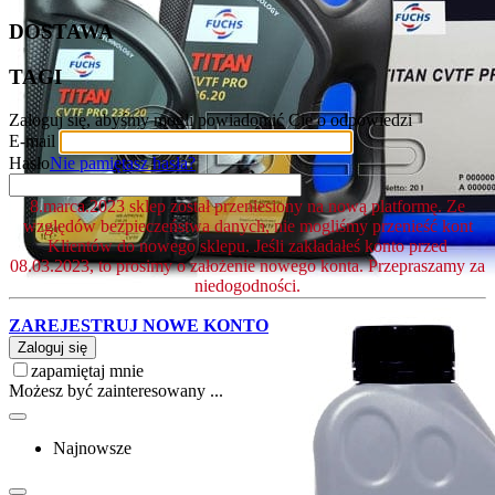
DOSTAWA
TAGI
Zaloguj się, abyśmy mogli powiadomić Cię o odpowiedzi
E-mail
Hasło
Nie pamiętasz hasła?
8.marca.2023 sklep został przeniesiony na nową platformę. Ze
względów bezpieczeństwa danych, nie mogliśmy przenieść kont
Klientów do nowego sklepu. Jeśli zakładałeś konto przed
08.03.2023, to prosimy o założenie nowego konta. Przepraszamy za
niedogodności.
ZAREJESTRUJ NOWE KONTO
Zaloguj się
zapamiętaj mnie
Możesz być zainteresowany ...
Najnowsze