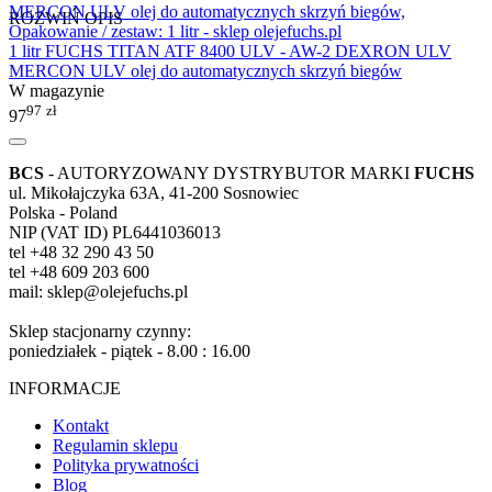
ROZWIŃ OPIS
1 litr FUCHS TITAN ATF 8400 ULV - AW-2 DEXRON ULV
MERCON ULV olej do automatycznych skrzyń biegów
W magazynie
97
zł
97
BCS
- AUTORYZOWANY DYSTRYBUTOR MARKI
FUCHS
ul. Mikołajczyka 63A, 41-200 Sosnowiec
Polska - Poland
NIP (VAT ID) PL6441036013
tel +48 32 290 43 50
tel +48 609 203 600
mail: sklep@olejefuchs.pl
Sklep stacjonarny czynny:
poniedziałek - piątek - 8.00 : 16.00
INFORMACJE
Kontakt
Regulamin sklepu
Polityka prywatności
Blog