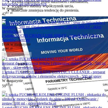
wysoka odporność przed starzeniem i utlenianiem,
łańcuchów pił łańcuchowych
wyjątkowo stabilny współczynnik tarcia,
W magazynie
skutecznie zmniejsza tendencję do pienienia.
97
zł
42
1 sztuka FUCHS CHAIN LUBE SPRAY - smar do łańcuchów i
napędów - 500 ml
Brak w magazynie
97
zł
49
Brak w magazynie
1 sztuka FUCHS SILKOLENE CONTACT CLEANER - preparat
do czyszczenia styków i elementów elektrycznych - 500 ml spray
W magazynie
97
zł
59
1 sztuka FUCHS SILKOLENE ENGINE FLUSH - płukanka do