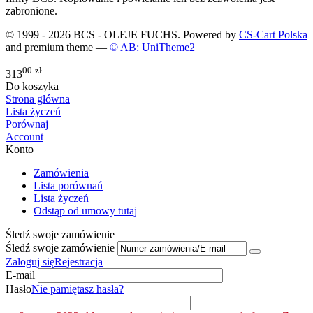
zabronione.
© 1999 - 2026 BCS - OLEJE FUCHS. Powered by
CS-Cart Polska
and premium theme —
© AB: UniTheme2
00
zł
313
Do koszyka
Strona główna
Lista życzeń
Porównaj
Account
Konto
Zamówienia
Lista porównań
Lista życzeń
Odstąp od umowy tutaj
Śledź swoje zamówienie
Śledź swoje zamówienie
Zaloguj się
Rejestracja
E-mail
Hasło
Nie pamiętasz hasła?