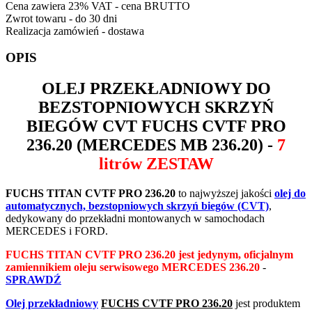
Cena zawiera 23% VAT - cena BRUTTO
Zwrot towaru - do 30 dni
Realizacja zamówień - dostawa
OPIS
OLEJ PRZEKŁADNIOWY DO
BEZSTOPNIOWYCH SKRZYŃ
BIEGÓW CVT
FUCHS CVTF PRO
236.20
(MERCEDES MB 236.20) -
7
litrów ZESTAW
FUCHS TITAN CVTF PRO 236.20
to najwyższej jakości
olej do
automatycznych, bezstopniowych skrzyń biegów (CVT)
,
dedykowany do przekładni montowanych w samochodach
MERCEDES i FORD.
FUCHS TITAN CVTF PRO 236.20 jest jedynym, oficjalnym
zamiennikiem oleju serwisowego MERCEDES 236.20
-
SPRAWDŹ
Olej przekładniowy
FUCHS CVTF PRO 236.20
jest produktem