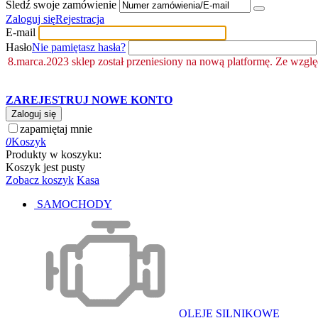
Śledź swoje zamówienie
Zaloguj się
Rejestracja
E-mail
Hasło
Nie pamiętasz hasła?
8.marca.2023 sklep został przeniesiony na nową platformę. Ze wzgl
ZAREJESTRUJ NOWE KONTO
Zaloguj się
zapamiętaj mnie
0
Koszyk
Produkty w koszyku:
Koszyk jest pusty
Zobacz koszyk
Kasa
SAMOCHODY
OLEJE SILNIKOWE