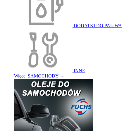
DODATKI DO PALIWA
INNE
Więcej SAMOCHODY
→