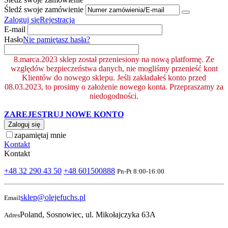
Śledź swoje zamówienie
Zaloguj się
Rejestracja
E-mail
Hasło
Nie pamiętasz hasła?
8.marca.2023 sklep został przeniesiony na nową platformę. Ze
względów bezpieczeństwa danych, nie mogliśmy przenieść kont
Klientów do nowego sklepu. Jeśli zakładałeś konto przed
08.03.2023, to prosimy o założenie nowego konta. Przepraszamy za
niedogodności.
ZAREJESTRUJ NOWE KONTO
Zaloguj się
zapamiętaj mnie
Kontakt
Kontakt
+48 32 290 43 50
+48 601500888
Pn-Pt 8:00-16:00
sklep@olejefuchs.pl
Email
Poland, Sosnowiec, ul. Mikołajczyka 63A
Adres