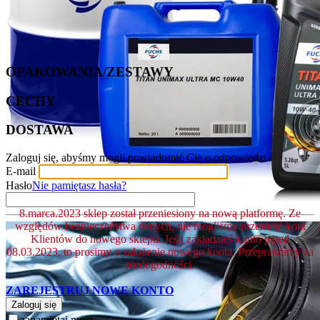
OPAKOWANIA/ZESTAWY
CECHY
DOSTAWA
Zaloguj się, abyśmy mogli powiadomić Cię o odpowiedzi
E-mail
Hasło
Nie pamiętasz hasła?
8.marca.2023 sklep został przeniesiony na nową platformę. Ze
względów bezpieczeństwa danych, nie mogliśmy przenieść kont
Klientów do nowego sklepu. Jeśli zakładałeś konto przed
08.03.2023, to prosimy o założenie nowego konta. Przepraszamy za
niedogodności.
ZAREJESTRUJ NOWE KONTO
Zaloguj się
zapamiętaj mnie