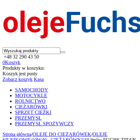
+48 32 290 43 50
0
Koszyk
Produkty w koszyku:
Koszyk jest pusty
Zobacz koszyk
Kasa
SAMOCHODY
MOTOCYKLE
ROLNICTWO
CIĘŻARÓWKI
SPRZĘT CIEŻKI
PRZEMYSŁ
PRZEMYSŁ SPOŻYWCZY
Strona główna
/
OLEJE DO CIĘŻARÓWEK
/
OLEJE
SILNIKOWE
/
10W40 - CIĘŻARÓWKI
/
10 litrów FUCHS TITAN