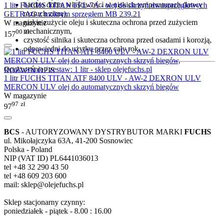
bardzo dobre właściwości w niskich temperaturach (łatwy
1 litr FUCHS TITAN FFL-7A - olej do skrzyń dwusprzęgłowych
rozruch zimą),
GETRAG z mokrym sprzęgłem MB 239.21
niskie zużycie oleju i skuteczna ochrona przed zużyciem
W magazynie
mechanicznym,
00
zł
157
czystość silnika i skuteczna ochrona przed osadami i korozją,
odpowiedni do użytku przez cały rok.
ROZWIŃ OPIS
1 litr FUCHS TITAN ATF 8400 ULV - AW-2 DEXRON ULV
MERCON ULV olej do automatycznych skrzyń biegów
W magazynie
97
zł
97
BCS
- AUTORYZOWANY DYSTRYBUTOR MARKI
FUCHS
ul. Mikołajczyka 63A, 41-200 Sosnowiec
Polska - Poland
NIP (VAT ID) PL6441036013
tel +48 32 290 43 50
tel +48 609 203 600
mail: sklep@olejefuchs.pl
Sklep stacjonarny czynny:
poniedziałek - piątek - 8.00 : 16.00