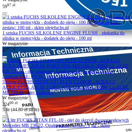
97
zł
59
1 sztuka FUCHS SILKOLENE ENGINE FLUSH - płukanka do
silnika w motocyklu - dodatek do oleju - 100 ml
W magazynie
97
zł
47
5 litrów FUCHS TITAN GT1 FLEX C2 0W30 - ACEA C2,
ACEA A5/B5, API SP, FORD WSS-M2C950-A, BMW LL-12 FE,
MB 229.61 - olej silnikowy
W magazynie
00
zł
224
5 ltr (
44.80
zł
za ltr)