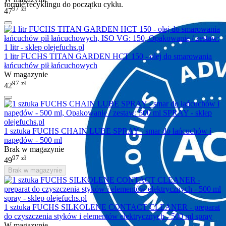
formie recyklingu do początku cyklu.
97
zł
47
1 litr FUCHS TITAN GARDEN HCT 150 - olej do smarowania
łańcuchów pił łańcuchowych
W magazynie
97
zł
42
1 sztuka FUCHS CHAIN LUBE SPRAY - smar do łańcuchów i
napędów - 500 ml
Brak w magazynie
97
zł
49
Brak w magazynie
1 sztuka FUCHS SILKOLENE CONTACT CLEANER - preparat
do czyszczenia styków i elementów elektrycznych - 500 ml spray
W magazynie