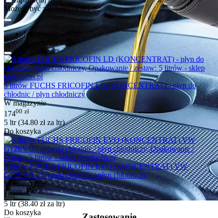
Możesz być zainteresowany ...
Najnowsze
5 litrów FUCHS FRICOFIN LD (KONCENTRAT) - płyn do
chłodnic / płyn chłodniczy
W magazynie
00
zł
174
5 ltr (
34.80
zł
za ltr)
Do koszyka
5 litrów FUCHS FRICOFIN EVO (KONCENTRAT) VW
G12EVO - płyn do chłodnic / płyn chłodniczy
W magazynie
00
zł
192
5 ltr (
38.40
zł
za ltr)
Do koszyka
Zastosowanie