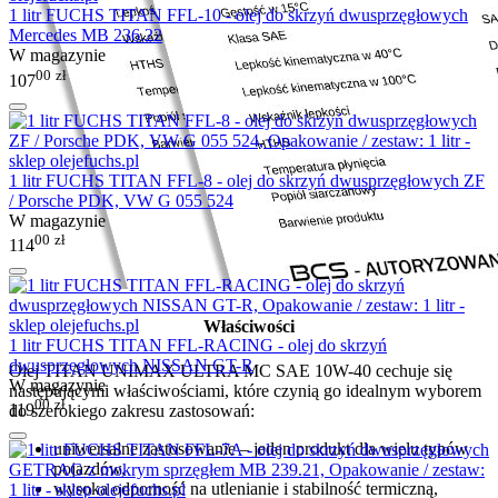
1 litr FUCHS TITAN FFL-10 - olej do skrzyń dwusprzęgłowych
Mercedes MB 236.22
W magazynie
00
zł
107
1 litr FUCHS TITAN FFL-8 - olej do skrzyń dwusprzęgłowych ZF
/ Porsche PDK, VW G 055 524
W magazynie
00
zł
114
Właściwości
1 litr FUCHS TITAN FFL-RACING - olej do skrzyń
dwusprzęgłowych NISSAN GT-R
Olej TITAN UNIMAX ULTRA MC SAE 10W-40 cechuje się
W magazynie
następującymi właściwościami, które czynią go idealnym wyborem
00
zł
119
do szerokiego zakresu zastosowań:
uniwersalne zastosowanie – jeden produkt dla wielu typów
pojazdów,
wysoka odporność na utlenianie i stabilność termiczną,