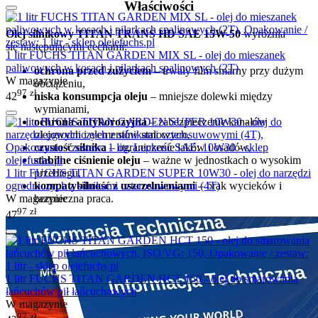
Właściwości
Olej silnikowy TITAN TRANS HD SAE 15W-50
wyróżnia
się następującymi cechami:
1 litr FUCHS TITAN GARDEN MIX SL - olej do mieszanek
paliwowych w kosach i pilarkach spalinowych (2T)
ochrona przed zużyciem
– trwały film smarny przy dużym
W magazynie
obciążeniu,
97
zł
niska konsumpcja oleju
– mniejsze dolewki między
42
wymianami,
ochrona antykorozyjna
– zabezpieczenie kanałów
olejowych i elementów stalowych,
czystość silnika
– ograniczenie laków i osadów,
stabilne ciśnienie oleju
– ważne w jednostkach o wysokim
przebiegu,
1 litr FUCHS TITAN GARDEN SUPER 10W30 - olej do narzędzi
kompatybilność z uszczelnieniami
– brak wycieków i
ogrodniczych z silnikami czterosuwowymi (4T)
bezpieczna praca.
W magazynie
97
zł
47
1 litr FUCHS TITAN GARDEN HCT 150 - olej do smarowania
łańcuchów pił łańcuchowych
W magazynie
97
zł