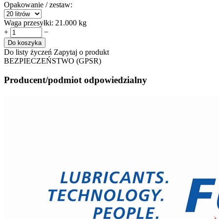
Opakowanie / zestaw:
Waga przesyłki:
21.000 kg
+
−
Do koszyka
Do listy życzeń
Zapytaj o produkt
BEZPIECZEŃSTWO (GPSR)
Producent/podmiot odpowiedzialny