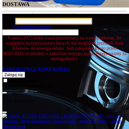
DOSTAWA
Zaloguj się, abyśmy mogli powiadomić Cię o odpowiedzi
E-mail
Hasło
Nie pamiętasz hasła?
8.marca.2023 sklep został przeniesiony na nową platformę. Ze
względów bezpieczeństwa danych, nie mogliśmy przenieść kont
Klientów do nowego sklepu. Jeśli zakładałeś konto przed
08.03.2023, to prosimy o założenie nowego konta. Przepraszamy za
niedogodności.
ZAREJESTRUJ NOWE KONTO
Zaloguj się
zapamiętaj mnie
Możesz być zainteresowany ...
Najnowsze