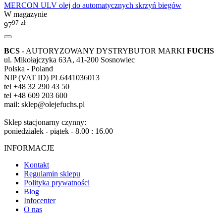
MERCON ULV olej do automatycznych skrzyń biegów
W magazynie
97
zł
97
BCS
- AUTORYZOWANY DYSTRYBUTOR MARKI
FUCHS
ul. Mikołajczyka 63A, 41-200 Sosnowiec
Polska - Poland
NIP (VAT ID) PL6441036013
tel +48 32 290 43 50
tel +48 609 203 600
mail: sklep@olejefuchs.pl
Sklep stacjonarny czynny:
poniedziałek - piątek - 8.00 : 16.00
INFORMACJE
Kontakt
Regulamin sklepu
Polityka prywatności
Blog
Infocenter
O nas