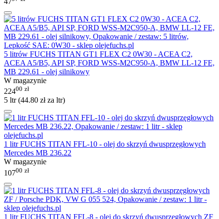
47
5 litrów FUCHS TITAN GT1 FLEX C2 0W30 - ACEA C2,
ACEA A5/B5, API SP, FORD WSS-M2C950-A, BMW LL-12 FE,
MB 229.61 - olej silnikowy
W magazynie
00
zł
224
5 ltr (
44.80
zł
za ltr)
1 litr FUCHS TITAN FFL-10 - olej do skrzyń dwusprzęgłowych
Mercedes MB 236.22
W magazynie
00
zł
107
1 litr FUCHS TITAN FFL-8 - olej do skrzyń dwusprzęgłowych ZF