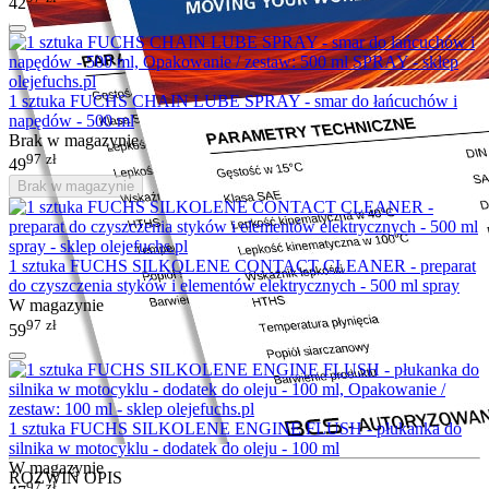
42
1 sztuka FUCHS CHAIN LUBE SPRAY - smar do łańcuchów i
napędów - 500 ml
Brak w magazynie
97
zł
49
Brak w magazynie
1 sztuka FUCHS SILKOLENE CONTACT CLEANER - preparat
do czyszczenia styków i elementów elektrycznych - 500 ml spray
W magazynie
97
zł
59
1 sztuka FUCHS SILKOLENE ENGINE FLUSH - płukanka do
silnika w motocyklu - dodatek do oleju - 100 ml
W magazynie
ROZWIŃ OPIS
97
zł