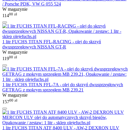
/ Porsche PDK, VW G 055 524
W magazynie
00
zł
114
1 litr FUCHS TITAN FFL-RACING - olej do skrzyń
dwusprzęgłowych NISSAN GT-R
W magazynie
00
zł
119
1 litr FUCHS TITAN FFL-7A - olej do skrzyń dwusprzęgłowych
GETRAG z mokrym sprzęgłem MB 239.21
W magazynie
00
zł
157
1 litr FUCHS TITAN ATF 8400 ULV - AW-2 DEXRON ULV