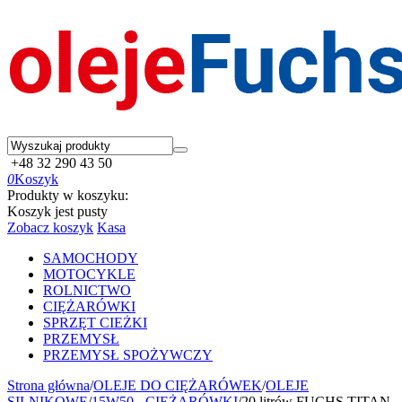
+48 32 290 43 50
0
Koszyk
Produkty w koszyku:
Koszyk jest pusty
Zobacz koszyk
Kasa
SAMOCHODY
MOTOCYKLE
ROLNICTWO
CIĘŻARÓWKI
SPRZĘT CIEŻKI
PRZEMYSŁ
PRZEMYSŁ SPOŻYWCZY
Strona główna
/
OLEJE DO CIĘŻARÓWEK
/
OLEJE
SILNIKOWE
/
15W50 - CIĘŻARÓWKI
/
20 litrów FUCHS TITAN