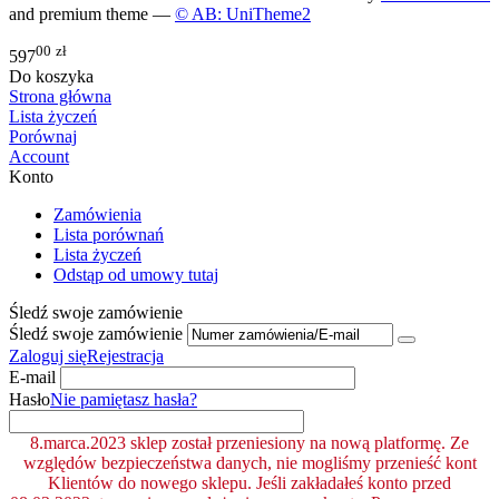
and premium theme —
© AB: UniTheme2
00
zł
597
Do koszyka
Strona główna
Lista życzeń
Porównaj
Account
Konto
Zamówienia
Lista porównań
Lista życzeń
Odstąp od umowy tutaj
Śledź swoje zamówienie
Śledź swoje zamówienie
Zaloguj się
Rejestracja
E-mail
Hasło
Nie pamiętasz hasła?
8.marca.2023 sklep został przeniesiony na nową platformę. Ze
względów bezpieczeństwa danych, nie mogliśmy przenieść kont
Klientów do nowego sklepu. Jeśli zakładałeś konto przed