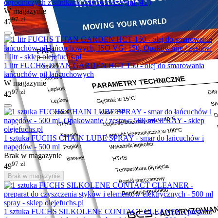
ogrodniczych z silnikami czterosuwowymi (4T)
W magazynie
97
zł
47
1 litr FUCHS TITAN GARDEN HCT 150 - olej do smarowania
łańcuchów pił łańcuchowych
W magazynie
97
zł
42
1 sztuka FUCHS CHAIN LUBE SPRAY - smar do łańcuchów i
napędów - 500 ml
Brak w magazynie
97
zł
49
Brak w magazynie
1 sztuka FUCHS SILKOLENE CONTACT CLEANER - preparat