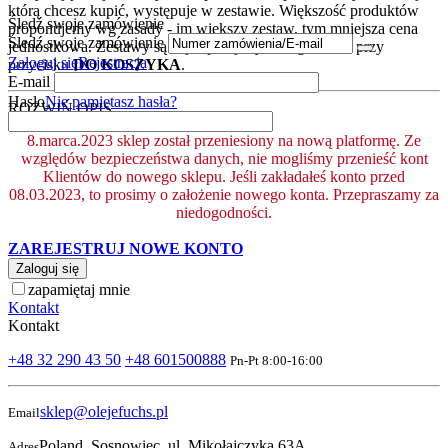
którą chcesz kupić, występuje w zestawie. Większość produktów
Śledź swoje zamówienie
proponujemy wg zasady - im większy zestaw, tym mniejsza cena
Śledź swoje zamówienie
jednostkowa. Zestawy są najczęściej wyszczególnione przy
Zaloguj się
Rejestracja
przycisku
DO KOSZYKA
.
E-mail
Hasło
Nie pamiętasz hasła?
ROZWIŃ OPIS
8.marca.2023 sklep został przeniesiony na nową platformę. Ze
względów bezpieczeństwa danych, nie mogliśmy przenieść kont
Klientów do nowego sklepu. Jeśli zakładałeś konto przed
08.03.2023, to prosimy o założenie nowego konta. Przepraszamy za
niedogodności.
ZAREJESTRUJ NOWE KONTO
Zaloguj się
zapamiętaj mnie
Kontakt
Kontakt
+48 32 290 43 50
+48 601500888
Pn-Pt 8:00-16:00
sklep@olejefuchs.pl
Email
Poland, Sosnowiec, ul. Mikołajczyka 63A
Adres