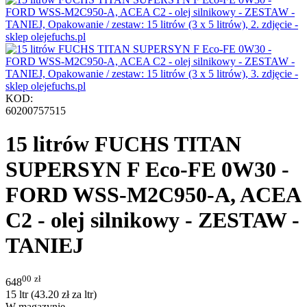
KOD:
60200757515
15 litrów FUCHS TITAN
SUPERSYN F Eco-FE 0W30 -
FORD WSS-M2C950-A, ACEA
C2 - olej silnikowy - ZESTAW -
TANIEJ
00
zł
648
15 ltr (
43.20
zł
za ltr)
W magazynie