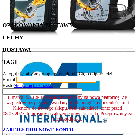
OPAKOWANIA/ZESTAWY
CECHY
DOSTAWA
TAGI
Zaloguj się, abyśmy mogli powiadomić Cię o odpowiedzi
E-mail
Hasło
Nie pamiętasz hasła?
8.marca.2023 sklep został przeniesiony na nową platformę. Ze
względów bezpieczeństwa danych, nie mogliśmy przenieść kont
Klientów do nowego sklepu. Jeśli zakładałeś konto przed
08.03.2023, to prosimy o założenie nowego konta. Przepraszamy za
niedogodności.
ZAREJESTRUJ NOWE KONTO