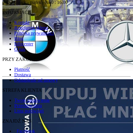
poniedziałek - piątek - 8.00 : 16.00
INFORMACJE
Kontakt
Regulamin sklepu
Polityka prywatności
Blog
Infocenter
O nas
PRZY ZAKUPIE
Płatność
Dostawa
Odstąpienie od umowy
STREFA KLIENTA
Twoje zamówienie
Przechowalnia
Lista porównań
ZNAJDŹ NAS
Facebook