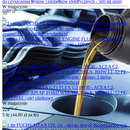
do czyszczenia styków i elementów elektrycznych - 500 ml spray
W magazynie
97
zł
59
1 sztuka FUCHS SILKOLENE ENGINE FLUSH - płukanka do
silnika w motocyklu - dodatek do oleju - 100 ml
W magazynie
97
zł
47
5 litrów FUCHS TITAN GT1 FLEX C2 0W30 - ACEA C2,
ACEA A5/B5, API SP, FORD WSS-M2C950-A, BMW LL-12 FE,
MB 229.61 - olej silnikowy
W magazynie
00
zł
224
5 ltr (
44.80
zł
za ltr)