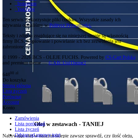
Instagram
YouTube
Ten serwis wykorzystuje pliki cookies. Wszystkie zasady ich
używania opisaliśmy w
Polityce Prywatności.
Teksty i zdjęcia znajdujące się na niniejszej stronie są własnością
firmy BCS. Kopiowanie i powielanie ich bez zezwolenia jest
zabronione.
© 1999 - 2026 BCS - OLEJE FUCHS. Powered by
CS-Cart Polska
and premium theme —
© AB: UniTheme2
00
zł
648
Do koszyka
Strona główna
Lista życzeń
Porównaj
Account
Konto
Zamówienia
Olej w zestawach - TANIEJ
Lista porównań
Lista życzeń
Odstąp od umowy tutaj
Nabywając olej w naszym sklepie zawsze sprawdź, czy ilość oleju,