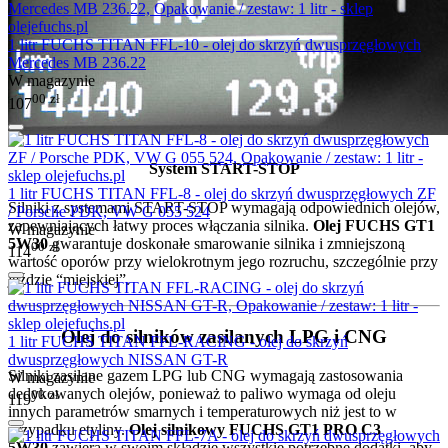
1 litr FUCHS TITAN FFL-10 - olej do skrzyń dwusprzęgłowych
Mercedes MB 236.22
W magazynie
00
zł
107
System START-STOP
1 litr FUCHS TITAN FFL-8 - olej do skrzyń dwusprzęgłowych ZF
Silniki z systemami START-STOP wymagają odpowiednich olejów,
/ Porsche PDK, VW G 055 524
zapewniających łatwy proces włączania silnika.
Olej FUCHS GT1
W magazynie
5W30
gwarantuje doskonałe smarowanie silnika i zmniejszoną
00
zł
114
wartość oporów przy wielokrotnym jego rozruchu, szczególnie przy
jeździe “miejskiej”.
Olej do silników zasilanych LPG i CNG
1 litr FUCHS TITAN FFL-RACING - olej do skrzyń
dwusprzęgłowych NISSAN GT-R
Silniki zasilane gazem LPG lub CNG wymagają zastosowania
W magazynie
dedykowanych olejów, ponieważ to paliwo wymaga od oleju
00
zł
119
innych parametrów smarnych i temperaturowych niż jest to w
przypadku etyliny.
Olej silnikowy FUCHS GT1 PRO C3
5W30
zawiera w swoim składzie wszystkie potrzebne dodatki, aby