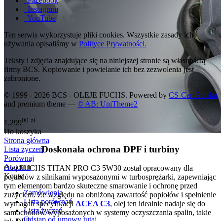
Facebook
Instagram
YouTube
Ten serwis wykorzystuje pliki cookies. Wszystkie zasady ich
używania opisaliśmy w
Polityce Prywatności.
Teksty i zdjęcia znajdujące się na niniejszej stronie są własnością
firmy BCS. Kopiowanie i powielanie ich bez zezwolenia jest
zabronione.
© 1999 - 2026 BCS - OLEJE FUCHS. Powered by
CS-Cart Polska
and premium theme —
© AB: UniTheme2
00
zł
1,299
Do koszyka
Strona główna
Doskonała ochrona DPF i turbiny
Lista życzeń
Porównaj
Account
Olej FUCHS TITAN PRO C3 5W30 został opracowany dla
Konto
pojazdów z silnikami wyposażonymi w turbosprężarki, zapewniając
tym elementom bardzo skuteczne smarowanie i ochronę przed
Zamówienia
zużyciem. Ze względu na obniżoną zawartość popiołów i spełnienie
Lista porównań
wymagań specyfikacji
ACEA C3
, olej ten idealnie nadaje się do
Lista życzeń
samochodów wyposażonych w systemy oczyszczania spalin, takie
Odstąp od umowy tutaj