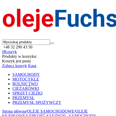
+48 32 290 43 50
0
Koszyk
Produkty w koszyku:
Koszyk jest pusty
Zobacz koszyk
Kasa
SAMOCHODY
MOTOCYKLE
ROLNICTWO
CIĘŻARÓWKI
SPRZĘT CIEŻKI
PRZEMYSŁ
PRZEMYSŁ SPOŻYWCZY
Strona główna
/
OLEJE SAMOCHODOWE
/
OLEJE
SILNIKOWE
/
LEPKOŚĆ SAE
/
5W30 - SAMOCHODY