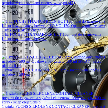
ogrodniczych z silnikami czterosuwowymi (4T)
W magazynie
97
zł
47
1 litr FUCHS TITAN GARDEN HCT 150 - olej do smarowania
łańcuchów pił łańcuchowych
W magazynie
97
zł
42
1 sztuka FUCHS CHAIN LUBE SPRAY - smar do łańcuchów i
napędów - 500 ml
Brak w magazynie
97
zł
49
Brak w magazynie
1 sztuka FUCHS SILKOLENE CONTACT CLEANER - preparat