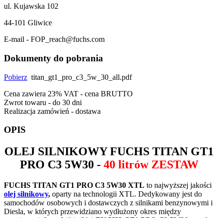
ul. Kujawska 102
44-101 Gliwice
E-mail - FOP_reach@fuchs.com
Dokumenty do pobrania
Pobierz
titan_gt1_pro_c3_5w_30_all.pdf
Cena zawiera 23% VAT - cena BRUTTO
Zwrot towaru - do 30 dni
Realizacja zamówień - dostawa
OPIS
OLEJ SILNIKOWY
FUCHS TITAN GT1
PRO C3 5W30
-
40 litrów ZESTAW
FUCHS TITAN GT1 PRO C3 5W30 XTL
to najwyższej jakości
olej silnikowy
,
oparty na technologii XTL. Dedykowany jest do
samochodów osobowych i dostawczych z silnikami benzynowymi i
Diesla, w których przewidziano wydłużony okres między