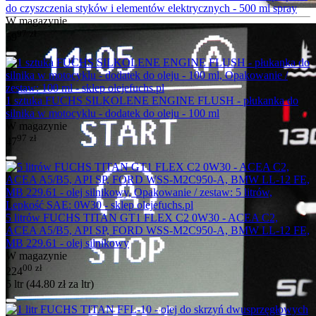
do czyszczenia styków i elementów elektrycznych - 500 ml spray
W magazynie
97
zł
59
1 sztuka FUCHS SILKOLENE ENGINE FLUSH - płukanka do
silnika w motocyklu - dodatek do oleju - 100 ml
W magazynie
97
zł
47
5 litrów FUCHS TITAN GT1 FLEX C2 0W30 - ACEA C2,
ACEA A5/B5, API SP, FORD WSS-M2C950-A, BMW LL-12 FE,
MB 229.61 - olej silnikowy
W magazynie
00
zł
224
5 ltr (
44.80
zł
za ltr)