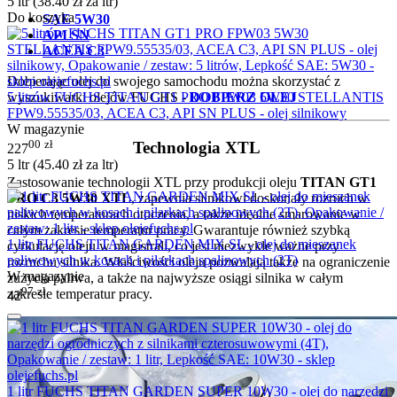
5 ltr (
38.40
zł
za ltr)
Do koszyka
SAE 5W30
API SN
ACEA C3
Dobierając olej do swojego samochodu można skorzystać z
5 litrów FUCHS TITAN GT1 PRO FPW03 5W30 STELLANTIS
wyszukiwarki olejów FUCHS -
DOBIERZ OLEJ
FPW9.55535/03, ACEA C3, API SN PLUS - olej silnikowy
W magazynie
00
zł
Technologia XTL
227
5 ltr (
45.40
zł
za ltr)
Zastosowanie technologii XTL przy produkcji oleju
TITAN GT1
PRO C3 5W30 XTL
, zapewnia silnikowi doskonały rozruch w
niskich temperaturach otoczenia, a także idealne smarowanie w
całym zakresie temperatur pracy. Gwarantuje również szybką
1 litr FUCHS TITAN GARDEN MIX SL - olej do mieszanek
cyrkulację oleju w magistrali, co jest niezwykle ważne przy
paliwowych w kosach i pilarkach spalinowych (2T)
rozruchu silnika. Właściwości oleju pozwalają także na ograniczenie
W magazynie
zużycia paliwa, a także na najwyższe osiągi silnika w całym
97
zł
zakresie temperatur pracy.
42
1 litr FUCHS TITAN GARDEN SUPER 10W30 - olej do narzędzi