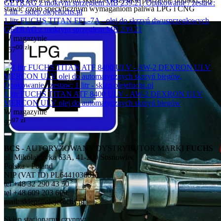
stawić czoło specyficznym wymaganiom paliwa LPG i CNG
1 litr FUCHS TITAN FFL-7A - olej do skrzyń dwusprzęgłowych
GETRAG z mokrym sprzęgłem MB 239.21
W magazynie
00
zł
157
1 litr FUCHS TITAN ATF 8400 ULV - AW-2 DEXRON ULV
MERCON ULV olej do automatycznych skrzyń biegów
W magazynie
97
zł
97
BCS
- AUTORYZOWANY DYSTRYBUTOR MARKI
FUCHS
ul. Mikołajczyka 63A, 41-200 Sosnowiec
Polska - Poland
NIP (VAT ID) PL6441036013
tel +48 32 290 43 50
tel +48 609 203 600
mail: sklep@olejefuchs.pl
Sklep stacjonarny czynny: