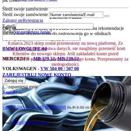
jak DPF.
Śledź swoje zamówienie
Śledź swoje zamówienie
Zastosowanie
Zaloguj się
Rejestracja
E-mail
Olej silnikowy FUCHS GT1 PRO C-3 5W30
ma rekomendacje
Hasło
Nie pamiętasz hasła?
lub oficjalne dopuszczenia do zastosowania go w silnikach
wymagających m. in. następujących norm:
8.marca.2023 sklep został przeniesiony na nową platformę. Ze
względów bezpieczeństwa danych, nie mogliśmy przenieść kont
BMW LONGLIFE-04
Klientów do nowego sklepu. Jeśli zakładałeś konto przed
MERCEDES -
MB 229.51
,
MB 229.52
08.03.2023, to prosimy o założenie nowego konta. Przepraszamy za
niedogodności.
VOLKSWAGEN -
VW 504 00 / 507 00
ZAREJESTRUJ NOWE KONTO
Zaloguj się
zapamiętaj mnie
Kontakt
Kontakt
+48 32 290 43 50
+48 601500888
Pn-Pt 8:00-16:00
sklep@olejefuchs.pl
Email