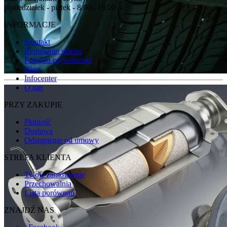
poniedziałek - piątek - 8.00 : 16.00
INFORMACJE
Kontakt
Regulamin sklepu
Polityka prywatności
Blog
Infocenter
O nas
PRZY ZAKUPIE
Płatność
Dostawa
Odstąpienie od umowy
STREFA KLIENTA
Twoje zamówienie
Przechowalnia
Lista porównań
ZNAJDŹ NAS