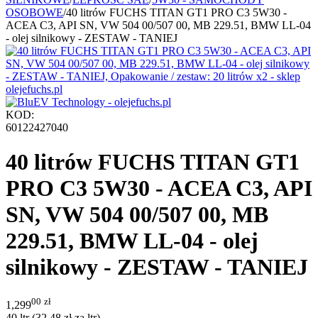
OSOBOWE
/
40 litrów FUCHS TITAN GT1 PRO C3 5W30 -
ACEA C3, API SN, VW 504 00/507 00, MB 229.51, BMW LL-04
- olej silnikowy - ZESTAW - TANIEJ
KOD:
60122427040
40 litrów FUCHS TITAN GT1
PRO C3 5W30 - ACEA C3, API
SN, VW 504 00/507 00, MB
229.51, BMW LL-04 - olej
silnikowy - ZESTAW - TANIEJ
00
zł
1,299
40 ltr (
32.48
zł
za ltr)