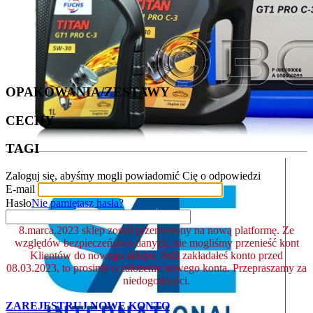
OPAKOWANIA/ZESTAWY
CECHY
TAGI
Zaloguj się, abyśmy mogli powiadomić Cię o odpowiedzi
E-mail
Hasło
Nie pamiętasz hasła?
8.marca.2023 sklep został przeniesiony na nową platformę. Ze
względów bezpieczeństwa danych, nie mogliśmy przenieść kont
Klientów do nowego sklepu. Jeśli zakładałeś konto przed
08.03.2023, to prosimy o założenie nowego konta. Przepraszamy za
niedogodności.
ZAREJESTRUJ NOWE KONTO