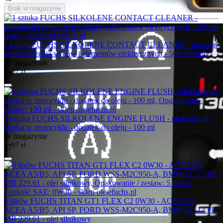
Brak w magazynie
1 sztuka FUCHS SILKOLENE CONTACT CLEANER - preparat
do czyszczenia styków i elementów elektrycznych - 500 ml spray
W magazynie
97
zł
59
1 sztuka FUCHS SILKOLENE ENGINE FLUSH - płukanka do
silnika w motocyklu - dodatek do oleju - 100 ml
W magazynie
97
zł
47
5 litrów FUCHS TITAN GT1 FLEX C2 0W30 - ACEA C2,
ACEA A5/B5, API SP, FORD WSS-M2C950-A, BMW LL-12 FE,
MB 229.61 - olej silnikowy