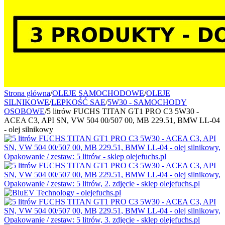
Strona główna
/
OLEJE SAMOCHODOWE
/
OLEJE
SILNIKOWE
/
LEPKOŚĆ SAE
/
5W30 - SAMOCHODY
OSOBOWE
/
5 litrów FUCHS TITAN GT1 PRO C3 5W30 -
ACEA C3, API SN, VW 504 00/507 00, MB 229.51, BMW LL-04
- olej silnikowy