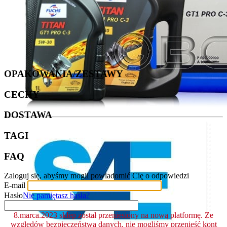
OPAKOWANIA/ZESTAWY
CECHY
DOSTAWA
TAGI
FAQ
Zaloguj się, abyśmy mogli powiadomić Cię o odpowiedzi
E-mail
Hasło
Nie pamiętasz hasła?
8.marca.2023 sklep został przeniesiony na nową platformę. Ze
względów bezpieczeństwa danych, nie mogliśmy przenieść kont