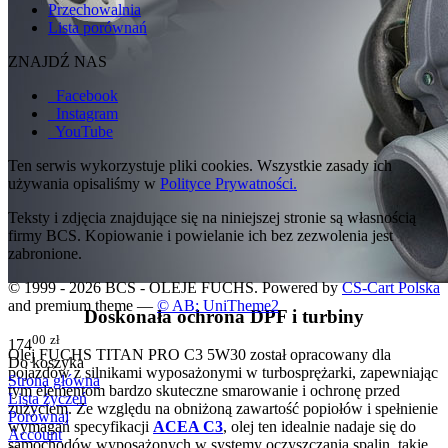
Przechowalnia
Lista porównań
ZNAJDŹ NAS
Facebook
Instagram
YouTube
Ten serwis wykorzystuje pliki cookies. Wszystkie zasady ich
używania opisaliśmy w
Polityce Prywatności.
Teksty i zdjęcia znajdujące się na niniejszej stronie są własnością
firmy BCS. Kopiowanie i powielanie ich bez zezwolenia jest
zabronione.
© 1999 - 2026 BCS - OLEJE FUCHS. Powered by
CS-Cart Polska
and premium theme —
© AB: UniTheme2
Doskonała ochrona DPF i turbiny
00
zł
174
Olej FUCHS TITAN PRO C3 5W30 został opracowany dla
Do koszyka
pojazdów z silnikami wyposażonymi w turbosprężarki, zapewniając
Strona główna
tym elementom bardzo skuteczne smarowanie i ochronę przed
Lista życzeń
zużyciem. Ze względu na obniżoną zawartość popiołów i spełnienie
Porównaj
wymagań specyfikacji
ACEA C3
, olej ten idealnie nadaje się do
Account
samochodów wyposażonych w systemy oczyszczania spalin, takie