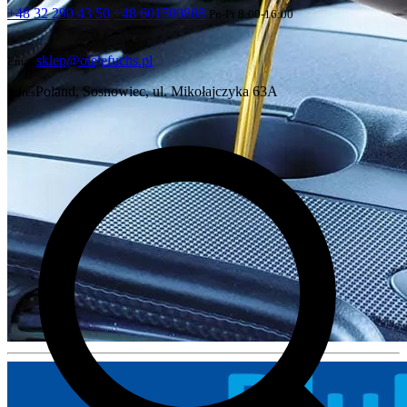
+48 32 290 43 50
+48 601500888
Pn-Pt 8:00-16:00
sklep@olejefuchs.pl
Email
Poland, Sosnowiec, ul. Mikołajczyka 63A
Adres