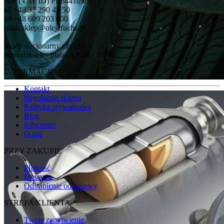
NIP (VAT ID) PL6441036013
tel +48 32 290 43 50
tel +48 609 203 600
mail: sklep@olejefuchs.pl
Sklep stacjonarny czynny:
poniedziałek - piątek - 8.00 : 16.00
INFORMACJE
Kontakt
Regulamin sklepu
Polityka prywatności
Blog
Infocenter
O nas
PRZY ZAKUPIE
Płatność
Dostawa
Odstąpienie od umowy
STREFA KLIENTA
Twoje zamówienie