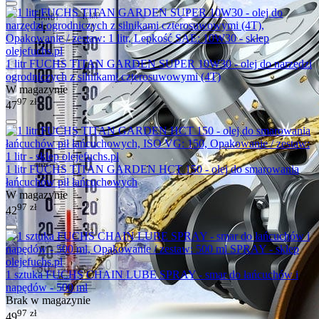
1 litr FUCHS TITAN GARDEN SUPER 10W30 - olej do narzędzi
ogrodniczych z silnikami czterosuwowymi (4T)
W magazynie
97
zł
47
1 litr FUCHS TITAN GARDEN HCT 150 - olej do smarowania
łańcuchów pił łańcuchowych
W magazynie
97
zł
42
1 sztuka FUCHS CHAIN LUBE SPRAY - smar do łańcuchów i
napędów - 500 ml
Brak w magazynie
97
zł
49