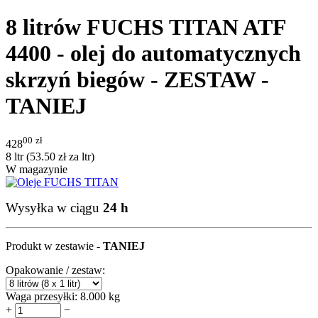
8 litrów FUCHS TITAN ATF
4400 - olej do automatycznych
skrzyń biegów - ZESTAW -
TANIEJ
00
zł
428
8 ltr (
53.50
zł
za ltr)
W magazynie
Wysyłka w ciągu
24 h
Produkt w zestawie -
TANIEJ
Opakowanie / zestaw:
Waga przesyłki:
8.000 kg
+
−