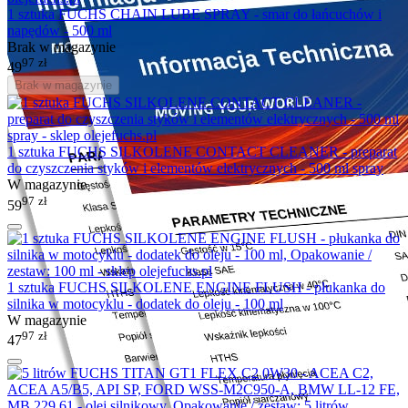
1 sztuka FUCHS CHAIN LUBE SPRAY - smar do łańcuchów i
napędów - 500 ml
Brak w magazynie
97
zł
49
Brak w magazynie
1 sztuka FUCHS SILKOLENE CONTACT CLEANER - preparat
do czyszczenia styków i elementów elektrycznych - 500 ml spray
W magazynie
97
zł
59
1 sztuka FUCHS SILKOLENE ENGINE FLUSH - płukanka do
silnika w motocyklu - dodatek do oleju - 100 ml
W magazynie
97
zł
47