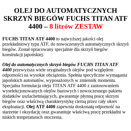
OLEJ DO AUTOMATYCZNYCH
SKRZYŃ BIEGÓW
FUCHS TITAN ATF
4400
–
8 litrów ZESTAW
FUCHS TITAN ATF 4400
to najwyższej jakości olej
przekładniowy typu ATF, do nowoczesnych automatycznych skrzyń
biegów. Został opracowany specjalnie dla skrzyń biegów
konstrukcji japońskiej.
Olej do automatycznych skrzyń biegów FUCHS TITAN ATF
4400
przewyższa wiele oryginalnych olejów pod względem
odporności na wysokie obciążenia. Spełnia specyficzne wymagania
japońskich automatów, wyposażonych w zmiennik momentu.
Specjalna formulacja oleju TITAN ATF 4400 z zastosowaniem
wyselekcjonowanych olejów bazowych i nowoczesnego pakietu
dodatków uszlachetniających, gwarantuje płynną pracę skrzyni
biegów oraz właściwą charakterystykę cierną przez cały okres
eksploatacji.
Olej ATF 4400
zapewnia doskonałą odporność na
starzenie i oksydację oraz gwarantuje właściwą pracę przekładni w
niskich temperaturach otoczenia.