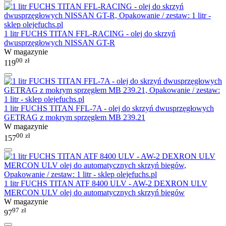
1 litr FUCHS TITAN FFL-RACING - olej do skrzyń
dwusprzęgłowych NISSAN GT-R
W magazynie
00
zł
119
1 litr FUCHS TITAN FFL-7A - olej do skrzyń dwusprzęgłowych
GETRAG z mokrym sprzęgłem MB 239.21
W magazynie
00
zł
157
1 litr FUCHS TITAN ATF 8400 ULV - AW-2 DEXRON ULV
MERCON ULV olej do automatycznych skrzyń biegów
W magazynie
97
zł
97