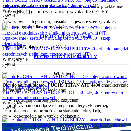
1 litr FUCHS TITAN GARDEN MIX SL - olej do mieszanek
paliwowych w kosach i pilarkach spalinowych (2T)
Olej FUCHS ATF 4400
może mieć zastosowanie w przekładniach,
W magazynie
które wymagają norm wskazanych w zakładce CECHY.
97
zł
42
Nowszą wersją tego oleju, posiadająca jeszcze szerszy zakres
stosowania m.in. dla normy AW-1, jest olej:
FUCHS TITAN ATF 6400
Olejem spełniającym normę AW-2 jest:
1 litr FUCHS TITAN GARDEN SUPER 10W30 - olej do narzędzi
ogrodniczych z silnikami czterosuwowymi (4T)
FUCHS TITAN ATF 8400 ULV
W magazynie
97
zł
47
Właściwości
Olej do skrzyń biegów FUCHS TITAN ATF 4400
charakteryzuje
się następującymi właściwościami:
1 litr FUCHS TITAN GARDEN HCT 150 - olej do smarowania
łańcuchów pił łańcuchowych
skuteczną ochroną przed zużyciem,
W magazynie
utrzymaniem odpowiedniej charakterystyki ciernej,
97
zł
42
doskonałą odpornością na starzenie i oksydację,
odpornością na wysokie obciążenia.