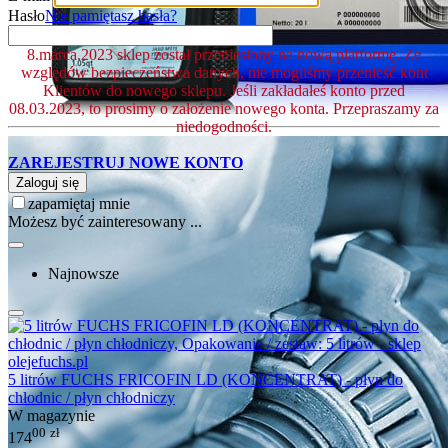
Hasło
Nie pamiętasz hasła?
8.marca.2023 sklep został przeniesiony na nową platformę. Ze
względów bezpieczeństwa danych, nie mogliśmy przenieść kont
Klientów do nowego sklepu. Jeśli zakładałeś konto przed
08.03.2023, to prosimy o założenie nowego konta. Przepraszamy za
niedogodności.
ZAREJESTRUJ NOWE KONTO
Zaloguj się
zapamiętaj mnie
Możesz być zainteresowany ...
Najnowsze
5 litrów FUCHS FRICOFIN LD (KONCENTRAT) - płyn do
chłodnic / płyn chłodniczy
W magazynie
00
zł
174