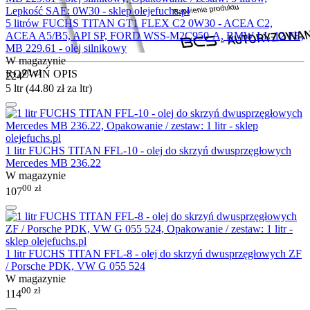
5 litrów FUCHS TITAN GT1 FLEX C2 0W30 - ACEA C2,
ACEA A5/B5, API SP, FORD WSS-M2C950-A, BMW LL-12 FE,
MB 229.61 - olej silnikowy
W magazynie
00
zł
ROZWIŃ OPIS
224
5 ltr (
44.80
zł
za ltr)
1 litr FUCHS TITAN FFL-10 - olej do skrzyń dwusprzęgłowych
Mercedes MB 236.22
W magazynie
00
zł
107
1 litr FUCHS TITAN FFL-8 - olej do skrzyń dwusprzęgłowych ZF
/ Porsche PDK, VW G 055 524
W magazynie
00
zł
114