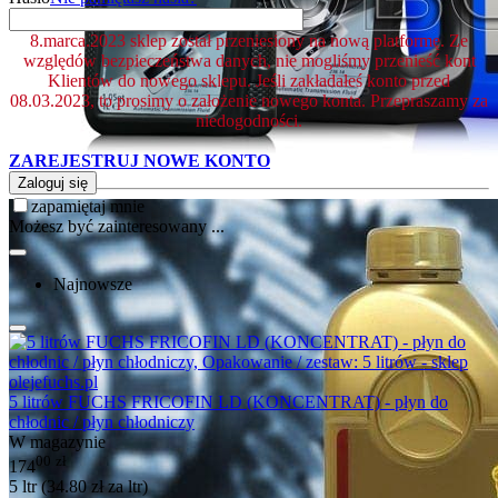
8.marca.2023 sklep został przeniesiony na nową platformę. Ze
względów bezpieczeństwa danych, nie mogliśmy przenieść kont
Klientów do nowego sklepu. Jeśli zakładałeś konto przed
08.03.2023, to prosimy o założenie nowego konta. Przepraszamy za
niedogodności.
ZAREJESTRUJ NOWE KONTO
Zaloguj się
zapamiętaj mnie
Możesz być zainteresowany ...
Najnowsze
5 litrów FUCHS FRICOFIN LD (KONCENTRAT) - płyn do
chłodnic / płyn chłodniczy
W magazynie
00
zł
174
5 ltr (
34.80
zł
za ltr)