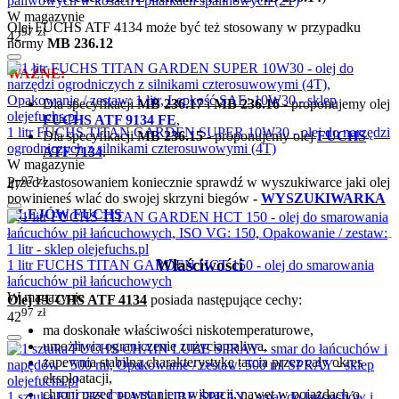
paliwowych w kosach i pilarkach spalinowych (2T)
W magazynie
Olej FUCHS ATF 4134 może być też stosowany w przypadku
97
zł
42
normy
MB 236.12
WAŻNE:
Dla specyfikacji
MB 236.17
i
MB 236.16
- proponujemy olej
FUCHS ATF 9134 FE
,
1 litr FUCHS TITAN GARDEN SUPER 10W30 - olej do narzędzi
Dla specyfikacji
MB 236.15
- proponujemy olej
FUCHS
ogrodniczych z silnikami czterosuwowymi (4T)
ATF 7134
.
W magazynie
97
zł
Przed zastosowaniem koniecznie sprawdź w wyszukiwarce jaki olej
47
powinieneś wlać do swojej skrzyni biegów
-
WYSZUKIWARKA
OLEJÓW FUCHS
Właściwości
1 litr FUCHS TITAN GARDEN HCT 150 - olej do smarowania
łańcuchów pił łańcuchowych
W magazynie
Olej FUCHS ATF 4134
posiada następujące cechy:
97
zł
42
ma doskonałe właściwości niskotemperaturowe,
umożliwia ograniczenie zużycia paliwa,
zapewnia stabilną charakterystykę tarcia przez cały okres
eksploatacji,
chroni przed powstaniem wibracji, nawet w pojazdach o
1 sztuka FUCHS CHAIN LUBE SPRAY - smar do łańcuchów i