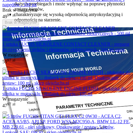
dużych przebiegach i może wpłynąć na poprawę płynności
napędów - 500 ml
zmiany biegów,
Brak w magazynie
charakteryzuje się wysoką odpornością antyoksydacyjną i
97
zł
49
odpornością na starzenie.
Brak w magazynie
1 sztuka FUCHS SILKOLENE CONTACT CLEANER - preparat
do czyszczenia styków i elementów elektrycznych - 500 ml spray
W magazynie
97
zł
59
1 sztuka FUCHS SILKOLENE ENGINE FLUSH - płukanka do
silnika w motocyklu - dodatek do oleju - 100 ml
W magazynie
97
zł
47