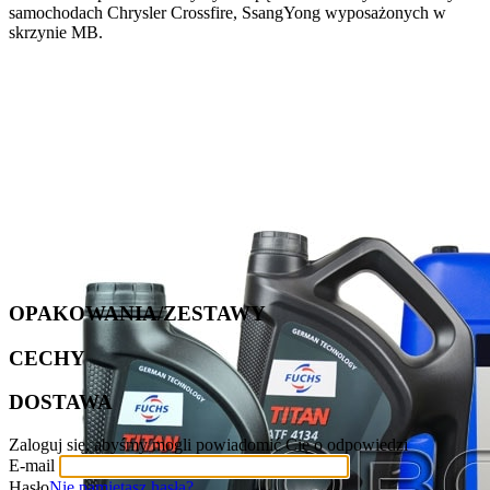
samochodach Chrysler Crossfire, SsangYong wyposażonych w
skrzynie MB.
OPAKOWANIA/ZESTAWY
CECHY
DOSTAWA
Zaloguj się, abyśmy mogli powiadomić Cię o odpowiedzi
E-mail
Hasło
Nie pamiętasz hasła?