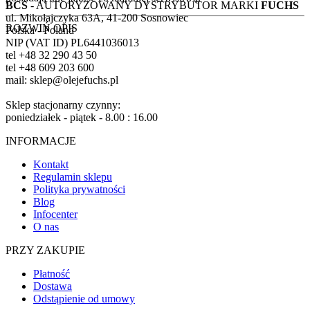
BCS
- AUTORYZOWANY DYSTRYBUTOR MARKI
FUCHS
ul. Mikołajczyka 63A, 41-200 Sosnowiec
ROZWIŃ OPIS
Polska - Poland
NIP (VAT ID) PL6441036013
tel +48 32 290 43 50
tel +48 609 203 600
mail: sklep@olejefuchs.pl
Sklep stacjonarny czynny:
poniedziałek - piątek - 8.00 : 16.00
INFORMACJE
Kontakt
Regulamin sklepu
Polityka prywatności
Blog
Infocenter
O nas
PRZY ZAKUPIE
Płatność
Dostawa
Odstąpienie od umowy