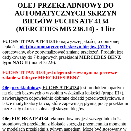
OLEJ PRZEKŁADNIOWY DO
AUTOMATYCZNYCH SKRZYŃ
BIEGÓW
FUCHS ATF 4134
(MERCEDES MB 236.14) - 1 litr
FUCHS TITAN ATF 4134
to najwyższej jakości, o obniżonej
lepkości,
olej do automatycznych skrzyń biegów (ATF)
,
opracowany, aby zoptymalizować zmianę przełożeń. Produkt jest
dedykowany do 7-biegowych przekładni
MERCEDES-BENZ
typu NAG II
(model 722.9).
FUCHS TITAN 4134 jest olejem stosowanym na pierwsze
zalanie w fabryce MERCEDES BENZ
.
Olej przekładniowy
FUCHS ATF 4134
jest produktem opartym
na olejach bazowych o wysokim wskaźniku lepkości (grupa III+),
zawierającym odpowiednio dobrane dodatki przeciwzużyciowe, a
także modyfikatory tarcia, które zapewniają płynną pracę przekładni
przez cały okres eksploatacji skrzyni biegów.
Olej FUCHS ATF 4134
rekomendowany jest szczególnie do 5-
stopniowych przekładni z blokadą sprzęgła przemiennika momentu,
w modelach przekładni z tylnym napędem. Może być stosowany w