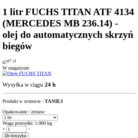
1 litr FUCHS TITAN ATF 4134
(MERCEDES MB 236.14) -
olej do automatycznych skrzyń
biegów
97
zł
67
W magazynie
Wysyłka w ciągu
24 h
Produkt w zestawie -
TANIEJ
Opakowanie / zestaw:
Waga przesyłki:
1.000 kg
+
−
Do koszyka