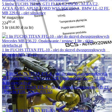
5 litrów FUCHS TITAN GT1 FLEX C2 0W30 - ACEA C2,
ACEA A5/B5, API SP, FORD WSS-M2C950-A, BMW LL-12 FE,
MB 229.61 - olej silnikowy
W magazynie
00
zł
224
5 ltr (
44.80
zł
za ltr)
1 litr FUCHS TITAN FFL-10 - olej do skrzyń dwusprzęgłowych
Mercedes MB 236.22
W magazynie
00
zł
107
1 litr FUCHS TITAN FFL-8 - olej do skrzyń dwusprzęgłowych ZF
/ Porsche PDK, VW G 055 524
W magazynie
00
zł
114