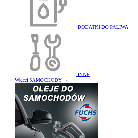
DODATKI DO PALIWA
INNE
Więcej SAMOCHODY
→