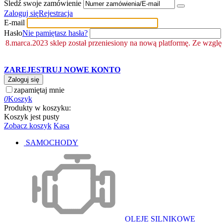
Śledź swoje zamówienie
Zaloguj się
Rejestracja
E-mail
Hasło
Nie pamiętasz hasła?
8.marca.2023 sklep został przeniesiony na nową platformę. Ze wzgl
ZAREJESTRUJ NOWE KONTO
Zaloguj się
zapamiętaj mnie
0
Koszyk
Produkty w koszyku:
Koszyk jest pusty
Zobacz koszyk
Kasa
SAMOCHODY
OLEJE SILNIKOWE