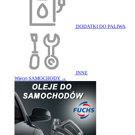
DODATKI DO PALIWA
INNE
Więcej SAMOCHODY
→