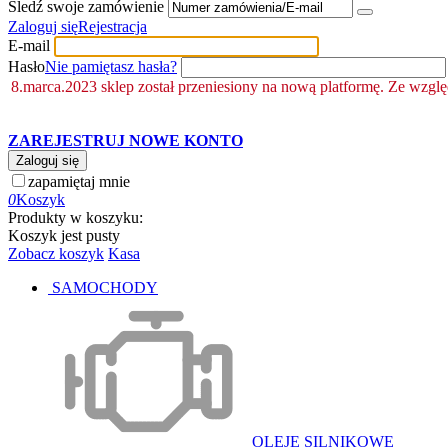
Śledź swoje zamówienie
Zaloguj się
Rejestracja
E-mail
Hasło
Nie pamiętasz hasła?
8.marca.2023 sklep został przeniesiony na nową platformę. Ze wzgl
ZAREJESTRUJ NOWE KONTO
Zaloguj się
zapamiętaj mnie
0
Koszyk
Produkty w koszyku:
Koszyk jest pusty
Zobacz koszyk
Kasa
SAMOCHODY
OLEJE SILNIKOWE