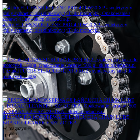
4 litry FUCHS SILKOLENE PRO 4 10W50 XP - syntetyczny
(fully synthetic) olej silnikowy (4T) do motocykli
W magazynie
00
zł
199
4 ltr (
49.75
zł
za ltr)
1 sztuka FUCHS SILKOLENE PRO RG2 - syntetyczny smar do
motocykli - 500g
W magazynie
97
zł
84
ZESTAW DO KONSERWACJI ŁAŃCUCHA CHAIN LUBE +
BRAKE CLEANER + SZCZOTKA
W magazynie
00
zł
109