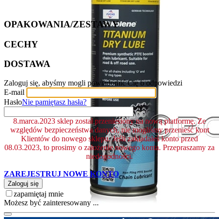
OPAKOWANIA/ZESTAWY
CECHY
DOSTAWA
Zaloguj się, abyśmy mogli powiadomić Cię o odpowiedzi
E-mail
Hasło
Nie pamiętasz hasła?
8.marca.2023 sklep został przeniesiony na nową platformę. Ze
względów bezpieczeństwa danych, nie mogliśmy przenieść kont
Klientów do nowego sklepu. Jeśli zakładałeś konto przed
08.03.2023, to prosimy o założenie nowego konta. Przepraszamy za
niedogodności.
ZAREJESTRUJ NOWE KONTO
Zaloguj się
zapamiętaj mnie
Możesz być zainteresowany ...