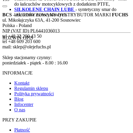
do łańcuchów motocyklowych z dodatkiem PTFE,
SILKOLENE CHAIN LUBE
- syntetyczny smar do
BCS
- AUTORYZOWANY DYSTRYBUTOR MARKI
FUCHS
łańcuchów motocyklowych.
ul. Mikołajczyka 63A, 41-200 Sosnowiec
Polska - Poland
NIP (VAT ID) PL6441036013
tel +48 32 290 43 50
ROZWIŃ OPIS
tel +48 609 203 600
mail: sklep@olejefuchs.pl
Sklep stacjonarny czynny:
poniedziałek - piątek - 8.00 : 16.00
INFORMACJE
Kontakt
Regulamin sklepu
Polityka prywatności
Blog
Infocenter
O nas
PRZY ZAKUPIE
Płatność