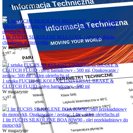
Warte uwagi
1 litr FUCHS SILKOLENE MAG COOL - płyn do układu
chłodzenia w motocyklu
W magazynie
97
zł
57
1 sztuka FUCHS SILKOLENE UNIVERSAL BRAKE &
CLUTCH FLUID - płyn hamulcowy - 500 ml
W magazynie
97
zł
52
1 litr FUCHS SILKOLENE BOA 80W90 - olej przekładniowy do
motocykli
W magazynie