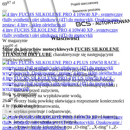
97
zł
69
4 litry FUCHS SILKOLENE PRO 4 10W40 XP - syntetyczny
(fully synthetic) olej silnikowy (4T) do motocykli
Właściwości
W magazynie
00
zł
199
Smar do łańcuchów motocyklowych
FUCHS SILKOLENE
4 ltr (
49.75
zł
za ltr)
TITANIUM DRY LUBE
charakteryzuje się następującymi
właściwościami:
posiada doskonałe właściwości przeciwzużyciowe,
jest odporny na wyrzucanie siłą odśrodkową,
4 litry FUCHS SILKOLENE PRO 4 PLUS 10W50 RACE -
posiada zwiększoną odporność na przywieranie brudu,
syntetyczny (full synthetic) olej silnikowy (4T) do motocykli
ma wyjątkową odporność na naciski, chroniącą zębatki i
wyczynowych
łańcuch przed zużyciem,
Brak w magazynie
jest odporny na wypłukiwanie wodą,
00
zł
264
tworzy białą powłokę ułatwiająca rozpoznanie konieczności
4 ltr (
66.00
zł
za ltr)
ponownego smarowania,
szybko penetruje i odparowuje,
Brak w magazynie
doskonale zabezpiecza elementy łańcucha przed korozją,
łatwy do nanoszenia przez natrysk,
odpowiedni do łańcuchów typu „O-ring”, „X-ring” i „Z-