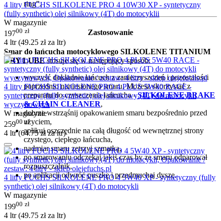
ring”.
4 litry FUCHS SILKOLENE PRO 4 10W30 XP - syntetyczny
(fully synthetic) olej silnikowy (4T) do motocyklii
W magazynie
00
zł
Zastosowanie
197
4 ltr (
49.25
zł
za ltr)
Smar do łańcucha motocyklowego SILKOLENE TITANIUM
DRY LUBE
stosuje się w następujący sposób:
wyczyść dokładnie łańcuch z zanieczyszczeń i pozostałości
poprzednio naniesionego smaru. Możesz skorzystać z
4 litry FUCHS SILKOLENE PRO 4 PLUS 5W40 RACE -
preparatu do czyszczenia łańcucha -
SILKOLENE BRAKE
syntetyczny (fully synthetic) olej silnikowy (4T) do motocykli
& CHAIN CLEANER
,
wyczynowych
dobrze wstrząśnij opakowaniem smaru bezpośrednio przed
W magazynie
użyciem,
00
zł
259
aplikuj oszczędnie na całą długość od wewnętrznej strony
4 ltr (
64.75
zł
za ltr)
czystego, ciepłego łańcucha,
nadmiar smaru zetrzyj szmatką,
po smarowaniu odczekaj jakiś czas by ze smaru odparował
rozpuszczalnik,
po aplikacji odwróć puszkę i przedmuchaj dyszę.
4 litry FUCHS SILKOLENE PRO 4 5W40 XP - syntetyczny (fully
synthetic) olej silnikowy (4T) do motocykli
W magazynie
00
zł
199
4 ltr (
49.75
zł
za ltr)