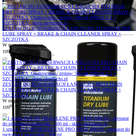
ZESTAW DO KONSERWACJI ŁAŃCUCHA TITANIUM DRY
LUBE SPRAY + BRAKE & CHAIN CLEANER SPRAY +
SZCZOTKA
W magazynie
00
zł
109
ZESTAW DO KONSERWACJI ŁAŃCUCHA PRO CHAIN
LUBE SPRAY + BRAKE & CHAIN CLEANER SPRAY +
SZCZOTKA
W magazynie
00
zł
109
1 sztuka FUCHS SILKOLENE PRO PREP SPRAY - preparat do
pielęgnacji motocykla - 500 ml