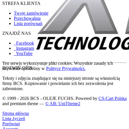
STREFA KLIENTA
Twoje zamówienie
Przechowalnia
Lista porównań
ZNAJDŹ NAS
Facebook
Instagram
YouTube
Ten serwis wykorzystuje pliki cookies. Wszystkie zasady ich
ROZWIŃ OPIS
używania opisaliśmy w
Polityce Prywatności.
Teksty i zdjęcia znajdujące się na niniejszej stronie są własnością
firmy BCS. Kopiowanie i powielanie ich bez zezwolenia jest
zabronione.
© 1999 - 2026 BCS - OLEJE FUCHS. Powered by
CS-Cart Polska
and premium theme —
© AB: UniTheme2
Strona główna
Lista życzeń
Porównaj
Account