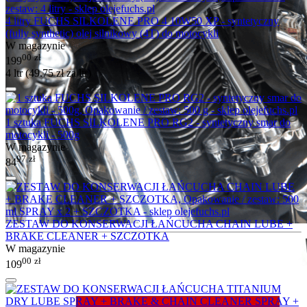
4 litry FUCHS SILKOLENE PRO 4 10W50 XP - syntetyczny
(fully synthetic) olej silnikowy (4T) do motocykli
W magazynie
00
zł
199
4 ltr (
49.75
zł
za ltr)
1 sztuka FUCHS SILKOLENE PRO RG2 - syntetyczny smar do
motocykli - 500g
W magazynie
97
zł
84
ZESTAW DO KONSERWACJI ŁAŃCUCHA CHAIN LUBE +
BRAKE CLEANER + SZCZOTKA
W magazynie
00
zł
109