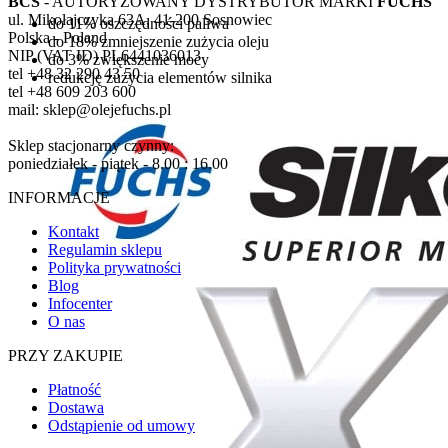
BCS
- AUTORYZOWANY DYSTRYBUTOR MARKI
FUCHS
ul. Mikołajczyka 63A, 41-200 Sosnowiec
do 11% oszczędności paliwa
Polska - Poland
do 18% zmniejszenie zużycia oleju
NIP (VAT ID) PL6441036013
do 3% zwiększenie mocy
tel +48 32 290 43 50
redukcję zużycia elementów silnika
tel +48 609 203 600
mail: sklep@olejefuchs.pl
Sklep stacjonarny czynny:
poniedziałek - piątek - 8.00 : 16.00
INFORMACJE
Kontakt
Regulamin sklepu
Polityka prywatności
Blog
Infocenter
O nas
PRZY ZAKUPIE
Płatność
Dostawa
Odstąpienie od umowy