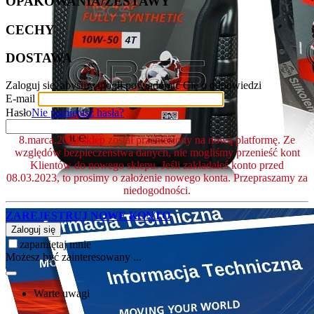
OPAKOWANIA/ZESTAWY
CECHY
DOSTAWA
Zaloguj się, abyśmy mogli powiadomić Cię o odpowiedzi
E-mail
Hasło
Nie pamiętasz hasła?
8.marca.2023 sklep został przeniesiony na nową platformę. Ze
względów bezpieczeństwa danych, nie mogliśmy przenieść kont
Klientów do nowego sklepu. Jeśli zakładałeś konto przed
08.03.2023, to prosimy o założenie nowego konta. Przepraszamy za
niedogodności.
ZAREJESTRUJ NOWE KONTO
Zaloguj się
zapamiętaj mnie
Możesz być zainteresowany ...
Warte uwagi