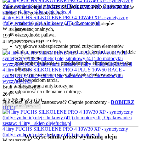
Zastosowanie
oleju
FUCHS SILKOLENE PRO 4 10W50 XP
w
silniku Twojego motocykla to:
4 litry FUCHS SILKOLENE PRO 4 10W40 XP - syntetyczny
(fully synthetic) olej silnikowy (4T) do motocykli
znaczący przyrost mocy w porównaniu do olejów
W magazynie
konwencjonalnych,
00
zł
oszczędność paliwa,
199
mniejsze zużycie oleju,
4 ltr (
49.75
zł
za ltr)
wyjątkowe zabezpieczenie przed zużyciem elementów
silnika, nawet przy najwyższych obciążeniach, np. w jeździe
wyścigowej,
znakomite działanie w przekładniach - eliminacja zjawiska
pittingu,
4 litry FUCHS SILKOLENE PRO 4 PLUS 10W50 RACE -
precyzyjne działanie sprzęgła, dzięki zbalansowanym
syntetyczny (full synthetic) olej silnikowy (4T) do motocykli
właściwościom tarcia,
wyczynowych
dobra ochrona antykorozyjna,
Brak w magazynie
odporność na utlenianie i nitrację.
00
zł
264
4 ltr (
66.00
zł
za ltr)
Nie wiesz, jaki olej zastosować? Chętnie pomożemy -
DOBIERZ
Brak w magazynie
OLEJ
4 litry FUCHS SILKOLENE PRO 4 10W30 XP - syntetyczny
(fully synthetic) olej silnikowy (4T) do motocyklii
Wyczyść silnik przed wymianą oleju
W magazynie