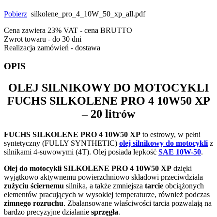
Pobierz
silkolene_pro_4_10W_50_xp_all.pdf
Cena zawiera 23% VAT - cena BRUTTO
Zwrot towaru - do 30 dni
Realizacja zamówień - dostawa
OPIS
OLEJ SILNIKOWY DO MOTOCYKLI
FUCHS SILKOLENE PRO 4 10W50 XP
– 20 litrów
FUCHS SILKOLENE PRO 4 10W50 XP
to estrowy, w pełni
syntetyczny (FULLY SYNTHETIC)
olej silnikowy do motocykli
z
silnikami 4-suwowymi (4T). Olej posiada lepkość
SAE 10W-50
.
Olej do motocykli SILKOLENE PRO 4 10W50 XP
dzięki
wyjątkowo aktywnemu powierzchniowo składowi przeciwdziała
zużyciu ściernemu
silnika, a także zmniejsza
tarcie
obciążonych
elementów pracujących w wysokiej temperaturze, również podczas
zimnego rozruchu
. Zbalansowane właściwości tarcia pozwalają na
bardzo precyzyjne działanie
sprzęgła
.