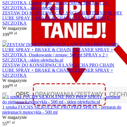
ZESTAW DO KONSERWACJI ŁAŃCUCHA TITANIUM DRY
LUBE SPRAY + BRAKE & CHAIN CLEANER SPRAY +
SZCZOTKA
W magazynie
00
zł
109
ZESTAW DO KONSERWACJI ŁAŃCUCHA PRO CHAIN
LUBE SPRAY + BRAKE & CHAIN CLEANER SPRAY +
SZCZOTKA
W magazynie
00
zł
109
1 sztuka FUCHS SILKOLENE PRO PREP SPRAY - preparat do
pielęgnacji motocykla - 500 ml
W magazynie
97
zł
55