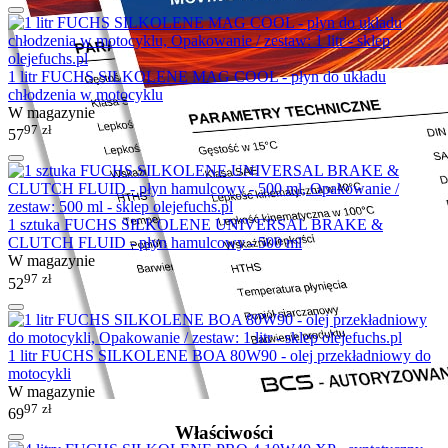
1 litr FUCHS SILKOLENE MAG COOL - płyn do układu
chłodzenia w motocyklu
W magazynie
97
zł
57
1 sztuka FUCHS SILKOLENE UNIVERSAL BRAKE &
CLUTCH FLUID - płyn hamulcowy - 500 ml
W magazynie
97
zł
52
1 litr FUCHS SILKOLENE BOA 80W90 - olej przekładniowy do
motocykli
W magazynie
97
zł
69
Właściwości