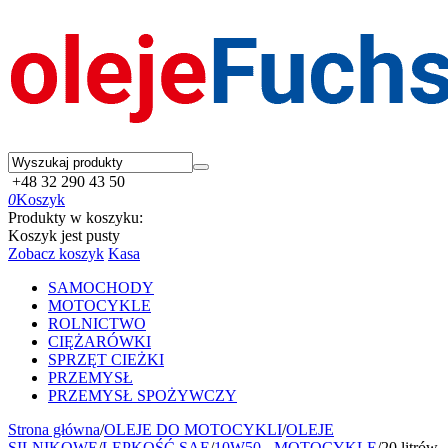
+48 32 290 43 50
0
Koszyk
Produkty w koszyku:
Koszyk jest pusty
Zobacz koszyk
Kasa
SAMOCHODY
MOTOCYKLE
ROLNICTWO
CIĘŻARÓWKI
SPRZĘT CIEŻKI
PRZEMYSŁ
PRZEMYSŁ SPOŻYWCZY
Strona główna
/
OLEJE DO MOTOCYKLI
/
OLEJE
SILNIKOWE
/
LEPKOŚĆ SAE
/
10W50 - MOTOCYKLE
/
20 litrów