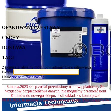
OPAKOWANIA/ZESTAWY
CECHY
DOSTAWA
TAGI
Zaloguj się, abyśmy mogli powiadomić Cię o odpowiedzi
E-mail
Hasło
Nie pamiętasz hasła?
8.marca.2023 sklep został przeniesiony na nową platformę. Ze
względów bezpieczeństwa danych, nie mogliśmy przenieść kont
Klientów do nowego sklepu. Jeśli zakładałeś konto przed
08.03.2023, to prosimy o założenie nowego konta. Przepraszamy za
niedogodności.