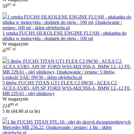
97
zł
59
1 sztuka FUCHS SILKOLENE ENGINE FLUSH - płukanka do
silnika w motocyklu - dodatek do oleju - 100 ml
W magazynie
97
zł
47
5 litrów FUCHS TITAN GT1 FLEX C2 0W30 - ACEA C2,
ACEA A5/B5, API SP, FORD WSS-M2C950-A, BMW LL-12 FE,
MB 229.61 - olej silnikowy
W magazynie
00
zł
224
5 ltr (
44.80
zł
za ltr)