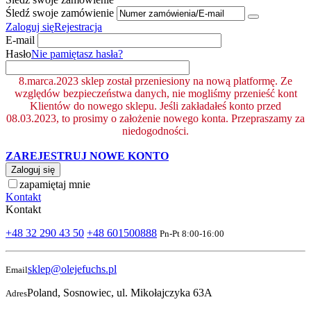
Śledź swoje zamówienie
Zaloguj się
Rejestracja
E-mail
Hasło
Nie pamiętasz hasła?
8.marca.2023 sklep został przeniesiony na nową platformę. Ze
względów bezpieczeństwa danych, nie mogliśmy przenieść kont
Klientów do nowego sklepu. Jeśli zakładałeś konto przed
08.03.2023, to prosimy o założenie nowego konta. Przepraszamy za
niedogodności.
ZAREJESTRUJ NOWE KONTO
Zaloguj się
zapamiętaj mnie
Kontakt
Kontakt
+48 32 290 43 50
+48 601500888
Pn-Pt 8:00-16:00
sklep@olejefuchs.pl
Email
Poland, Sosnowiec, ul. Mikołajczyka 63A
Adres