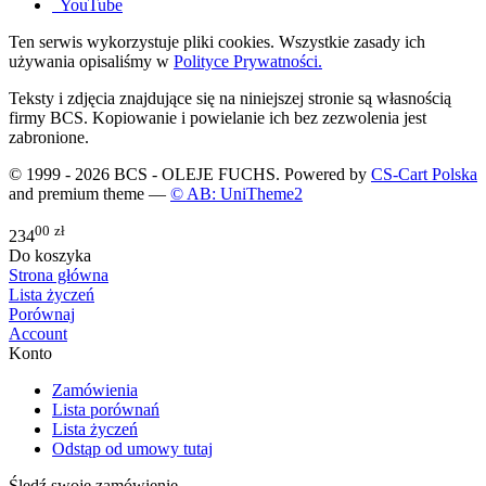
YouTube
Ten serwis wykorzystuje pliki cookies. Wszystkie zasady ich
używania opisaliśmy w
Polityce Prywatności.
Teksty i zdjęcia znajdujące się na niniejszej stronie są własnością
firmy BCS. Kopiowanie i powielanie ich bez zezwolenia jest
zabronione.
© 1999 - 2026 BCS - OLEJE FUCHS. Powered by
CS-Cart Polska
and premium theme —
© AB: UniTheme2
00
zł
234
Do koszyka
Strona główna
Lista życzeń
Porównaj
Account
Konto
Zamówienia
Lista porównań
Lista życzeń
Odstąp od umowy tutaj
Śledź swoje zamówienie