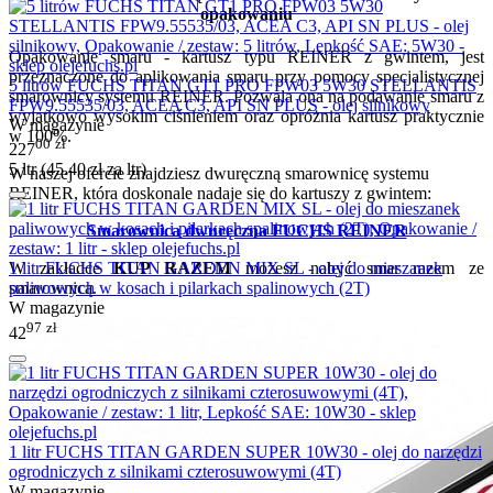
opakowaniu
Opakowanie smaru - kartusz typu REINER z gwintem, jest
przeznaczone do aplikowania smaru przy pomocy specjalistycznej
5 litrów FUCHS TITAN GT1 PRO FPW03 5W30 STELLANTIS
smarownicy systemu REINER. Pozwala ona na podawanie smaru z
FPW9.55535/03, ACEA C3, API SN PLUS - olej silnikowy
wyjatkowo wysokim ciśnieniem oraz opróżnia kartusz praktycznie
W magazynie
w 100%.
00
zł
227
5 ltr (
45.40
zł
za ltr)
W naszej ofercie znajdziesz dwuręczną smarownicę systemu
REINER, która doskonale nadaje się do kartuszy z gwintem:
Smarownica dwuręczna FUCHS REINER
W zakładce
KUP RAZEM
możesz nabyć smar razem ze
1 litr FUCHS TITAN GARDEN MIX SL - olej do mieszanek
smarownicą.
paliwowych w kosach i pilarkach spalinowych (2T)
W magazynie
97
zł
42
1 litr FUCHS TITAN GARDEN SUPER 10W30 - olej do narzędzi
ogrodniczych z silnikami czterosuwowymi (4T)
W magazynie