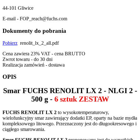
44-101 Gliwice
E-mail - FOP_reach@fuchs.com
Dokumenty do pobrania
Pobierz
renolit_lx_2_all.pdf
Cena zawiera 23% VAT - cena BRUTTO
Zwrot towaru - do 30 dni
Realizacja zamówień - dostawa
OPIS
Smar
FUCHS RENOLIT LX 2
- NLGI 2 -
500 g -
6 sztuk ZESTAW
FUCHS RENOLIT LX 2
to wysokotemperaturowy,
wielofunkcyjny smar zawierający dodatki EP, oparty na bazie mydła
kompleksowego litowego. Przeznaczony jest do długookresowego i
ciągłego smarowania.
Smar FUCHS RENOLIT LX 2
proponowany jest do wszystkich