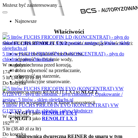
Możesz być zainteresowany ...
Najnowsze
Właściwości
Smar
FUCHS RENOLIT LX 2
posiada następujące właściwości:
5 litrów FUCHS FRICOFIN LD (KONCENTRAT) - płyn do
wysoka obciążalność mechaniczna,
chłodnic / płyn chłodniczy
odporność na działanie wody,
W magazynie
dobra ochrona przed korozją,
00
zł
dobra odporność na przetłaczanie,
174
odporność na starzenie,
5 ltr (
34.80
zł
za ltr)
wielofunkcyjne smarowanie.
Do koszyka
Konsystencja smaru RENOLIT LX2 to
NLGI 2.
Produkt ten występuje też w klasie konsystencji
5 litrów FUCHS FRICOFIN EVO (KONCENTRAT) VW
G12EVO - płyn do chłodnic / płyn chłodniczy
NLGI 1
jako
RENOLIT LX 1
W magazynie
NLGI 3
jako
RENOLIT LX 3
00
zł
192
5 ltr (
38.40
zł
za ltr)
Do koszyka
Smarownica dwuręczna REINER do smaru w tym