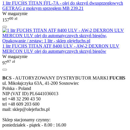
1 litr FUCHS TITAN FFL-7A - olej do skrzyń dwusprzęgłowych
GETRAG z mokrym sprzęgłem MB 239.21
W magazynie
00
zł
157
1 litr FUCHS TITAN ATF 8400 ULV - AW-2 DEXRON ULV
MERCON ULV olej do automatycznych skrzyń biegów
W magazynie
97
zł
97
BCS
- AUTORYZOWANY DYSTRYBUTOR MARKI
FUCHS
ul. Mikołajczyka 63A, 41-200 Sosnowiec
Polska - Poland
NIP (VAT ID) PL6441036013
tel +48 32 290 43 50
tel +48 609 203 600
mail: sklep@olejefuchs.pl
Sklep stacjonarny czynny:
poniedziałek - piątek - 8.00 : 16.00