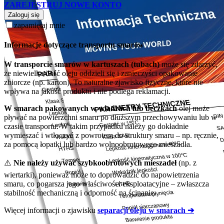
ZAREJESTRUJ NOWE KONTO
Zaloguj się
zapamiętaj mnie
Informacje dotyczące transportu smarów
W transporcie smarów w kartuszach (tubach)
może się zdarzyć,
że niewielka ilość oleju oddzieli się i zanieczyści opakowanie
zbiorcze (np. karton). To naturalne zjawisko fizyczne, które nie
wpływa na jakość produktu i nie podlega reklamacji.
W smarach pakowanych w wiadrach lub beczkach
olej może
pływać na powierzchni smaru po dłuższym przechowywaniu lub w
czasie transportu. W takim przypadku należy go dokładnie
wymieszać i wtłoczyć z powrotem do struktury smaru – np. ręcznie,
za pomocą łopatki lub bardzo wolnoobrotowego mieszadła.
⚠️
Nie należy używać szybkoobrotowych mieszadeł
(np. z
wiertarki), ponieważ może to doprowadzić do napowietrzenia
smaru, co pogarsza jego właściwości eksploatacyjne – zwłaszcza
stabilność mechaniczną i odporność na ścinanie.
Więcej informacji o zjawisku
separacji oleju w smarach ➔