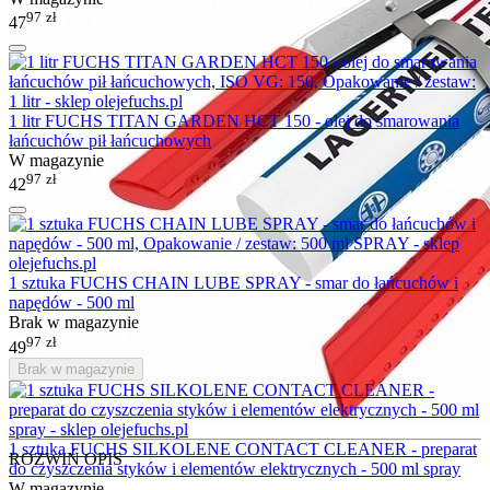
97
zł
47
1 litr FUCHS TITAN GARDEN HCT 150 - olej do smarowania
łańcuchów pił łańcuchowych
W magazynie
97
zł
42
1 sztuka FUCHS CHAIN LUBE SPRAY - smar do łańcuchów i
napędów - 500 ml
Brak w magazynie
97
zł
49
Brak w magazynie
1 sztuka FUCHS SILKOLENE CONTACT CLEANER - preparat
ROZWIŃ OPIS
do czyszczenia styków i elementów elektrycznych - 500 ml spray
W magazynie