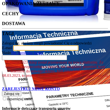
OPAKOWANIA/ZESTAWY
CECHY
DOSTAWA
TAGI
Zaloguj się, abyśmy mogli powiadomić Cię o odpowiedzi
E-mail
Hasło
Nie pamiętasz hasła?
8.marca.2023 sklep został przeniesiony na nową platformę. Ze
względów bezpieczeństwa danych, nie mogliśmy przenieść kont
Klientów do nowego sklepu. Jeśli zakładałeś konto przed
08.03.2023, to prosimy o założenie nowego konta. Przepraszamy za
niedogodności.
ZAREJESTRUJ NOWE KONTO
Zaloguj się
zapamiętaj mnie
Informacje dotyczące transportu smarów