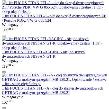
1 litr FUCHS TITAN FFL-8 - olej do skrzyń dwusprzęgłowych ZF
/ Porsche PDK, VW G 055 524
W magazynie
00
zł
114
1 litr FUCHS TITAN FFL-RACING - olej do skrzyń
dwusprzęgłowych NISSAN GT-R
W magazynie
00
zł
119
1 litr FUCHS TITAN FFL-7A - olej do skrzyń dwusprzęgłowych
GETRAG z mokrym sprzęgłem MB 239.21
W magazynie
00
zł
157