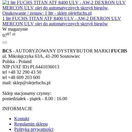
1 litr FUCHS TITAN ATF 8400 ULV - AW-2 DEXRON ULV
MERCON ULV olej do automatycznych skrzyń biegów
W magazynie
97
zł
97
BCS
- AUTORYZOWANY DYSTRYBUTOR MARKI
FUCHS
ul. Mikołajczyka 63A, 41-200 Sosnowiec
Polska - Poland
NIP (VAT ID) PL6441036013
tel +48 32 290 43 50
tel +48 609 203 600
mail: sklep@olejefuchs.pl
Sklep stacjonarny czynny:
poniedziałek - piątek - 8.00 : 16.00
INFORMACJE
Kontakt
Regulamin sklepu
Polityka prywatności