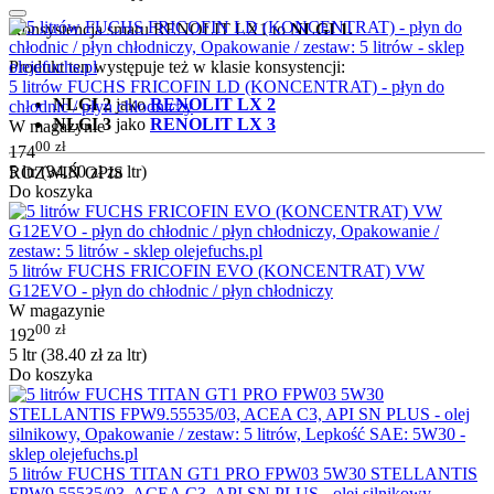
Konsystencja smaru RENOLIT LX1 to
NLGI 1.
Produkt ten występuje też w klasie konsystencji:
5 litrów FUCHS FRICOFIN LD (KONCENTRAT) - płyn do
NLGI 2
jako
RENOLIT LX 2
chłodnic / płyn chłodniczy
NLGI 3
jako
RENOLIT LX 3
W magazynie
00
zł
174
5 ltr (
34.80
zł
za ltr)
ROZWIŃ OPIS
Do koszyka
5 litrów FUCHS FRICOFIN EVO (KONCENTRAT) VW
G12EVO - płyn do chłodnic / płyn chłodniczy
W magazynie
00
zł
192
5 ltr (
38.40
zł
za ltr)
Do koszyka
5 litrów FUCHS TITAN GT1 PRO FPW03 5W30 STELLANTIS
FPW9.55535/03, ACEA C3, API SN PLUS - olej silnikowy