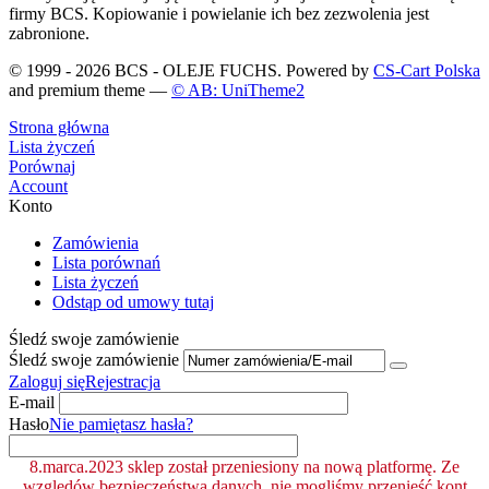
firmy BCS. Kopiowanie i powielanie ich bez zezwolenia jest
zabronione.
© 1999 - 2026 BCS - OLEJE FUCHS. Powered by
CS-Cart Polska
and premium theme —
© AB: UniTheme2
Strona główna
Lista życzeń
Porównaj
Account
Konto
Zamówienia
Lista porównań
Lista życzeń
Odstąp od umowy tutaj
Śledź swoje zamówienie
Śledź swoje zamówienie
Zaloguj się
Rejestracja
E-mail
Hasło
Nie pamiętasz hasła?
8.marca.2023 sklep został przeniesiony na nową platformę. Ze
względów bezpieczeństwa danych, nie mogliśmy przenieść kont