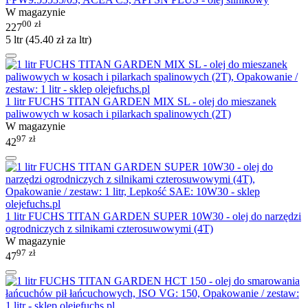
W magazynie
00
zł
227
5 ltr (
45.40
zł
za ltr)
1 litr FUCHS TITAN GARDEN MIX SL - olej do mieszanek
paliwowych w kosach i pilarkach spalinowych (2T)
W magazynie
97
zł
42
1 litr FUCHS TITAN GARDEN SUPER 10W30 - olej do narzędzi
ogrodniczych z silnikami czterosuwowymi (4T)
W magazynie
97
zł
47