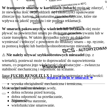
W transporcie smarów w kartuszach (tubach)
może się zdarzyć,
że niewielka ilość oleju oddzieli się i zanieczyści opakowanie
zbiorcze (np. karton). To naturalne zjawisko fizyczne, które nie
wpływa na jakość produktu i nie podlega reklamacji.
W smarach pakowanych w wiadrach lub beczkach
olej może
pływać na powierzchni smaru po dłuższym przechowywaniu lub w
czasie transportu. W takim przypadku należy go dokładnie
wymieszać i wtłoczyć z powrotem do struktury smaru – np. ręcznie,
za pomocą łopatki lub bardzo wolnoobrotowego mieszadła.
⚠️
Nie należy używać szybkoobrotowych mieszadeł
(np. z
wiertarki), ponieważ może to doprowadzić do napowietrzenia
smaru, co pogarsza jego właściwości eksploatacyjne – zwłaszcza
Właściwości
stabilność mechaniczną i odporność na ścinanie.
Smar
FUCHS RENOLIT LX 1
posiada następujące właściwości:
Więcej informacji o zjawisku
separacji oleju w smarach ➔
wysoka obciążalność mechaniczna i termiczna,
Możesz być zainteresowany ...
odporność na działanie wody,
dobra ochrona przed korozją,
dobra odporność na przetłaczanie,
Najnowsze
odporność na starzenie,
wielofunkcyjne smarowanie.