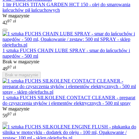
1 litr FUCHS TITAN GARDEN HCT 150 - olej do smarowania
łańcuchów pił łańcuchowych
W magazynie
97
zł
42
1 sztuka FUCHS CHAIN LUBE SPRAY - smar do łańcuchów i
napędów - 500 ml
Brak w magazynie
97
zł
49
Brak w magazynie
1 sztuka FUCHS SILKOLENE CONTACT CLEANER - preparat
do czyszczenia styków i elementów elektrycznych - 500 ml spray
W magazynie
97
zł
59