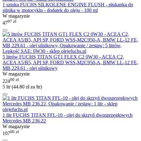
1 sztuka FUCHS SILKOLENE ENGINE FLUSH - płukanka do
silnika w motocyklu - dodatek do oleju - 100 ml
W magazynie
97
zł
47
5 litrów FUCHS TITAN GT1 FLEX C2 0W30 - ACEA C2,
ACEA A5/B5, API SP, FORD WSS-M2C950-A, BMW LL-12 FE,
MB 229.61 - olej silnikowy
W magazynie
00
zł
224
5 ltr (
44.80
zł
za ltr)
1 litr FUCHS TITAN FFL-10 - olej do skrzyń dwusprzęgłowych
Mercedes MB 236.22
W magazynie
00
zł
107